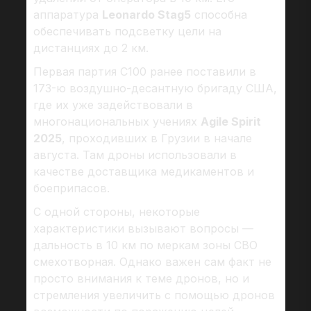
аппаратура
Leonardo Stag5
способна
обеспечивать подсветку цели на
дистанциях до 2 км.
Первая партия C100 ранее поставили в
173-ю воздушно-десантную бригаду США,
где их уже задействовали в
многонациональных учениях
Agile Spirit
2025
, проходивших в Грузии в начале
августа. Там дроны использовали в
качестве доставщика медикаментов и
боеприпасов.
С одной стороны, некоторые
характеристики вызывают вопросы —
дальность в 10 км по меркам зоны СВО
смехотворная. Однако важен сам факт не
просто внимания к теме дронов, но и
стремления увеличить с помощью дронов