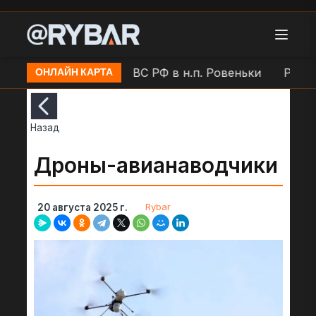
овск
Работа ПВО ВС РФ в н.п. Ровеньки
Работа 
ОНЛАЙН КАРТА
Назад
Дроны-авианаводчики
Rybar
20 августа 2025 г.