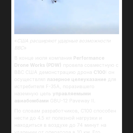
«
США расширяют ударные возможности
ВВС
»
В конце июля компания
Performance
Drone Works (PDW)
провела совместную с
ВВС США демонстрацию дрона
C100:
он
осуществлял
лазерное целеуказание
для
истребителя F-35A, поразившего
наземную цель
управляемыми
авиабомбами
GBU-12 Paveway II.
По словам разработчиков, С100 способен
нести до 4.5 кг полезной нагрузки и
находиться в воздухе до 74 минут на
удалении от оператора в 10 км. Его