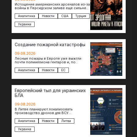
Истощение американских арсеналов из-за
войны в Персидском заливе еще сильнее
снизило шансы на новые поставки
американских ракет т.н. Украине. И…
Аналитика
Новости
США
Турция
Украина
Создание пожарной катастрофы
09.08.2026
Лесные пожары в Европе уже выжгли
почти полмиллиона гектаров и, по
предварительной оценке, они обошлись
экономике в €15,6–19,1 млрд. К…
Аналитика
Новости
ЕС
Европейский тыл для украинских
БЛА
09.08.2026
В Литве планируют локализовать
производство дронов для ВСУ.
Соглашение в формате Drone Deal
президенты Гитанас Науседа и Владимир
Аналитика
Новости
Литва
Зеленский подписали…
Украина