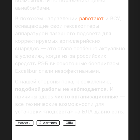
возможности по поражению целей
авиабомбами.
В похожем направлении
работают
и ВСУ,
оснащающие свои гексакоптеры
аппаратурой лазерного подсвета для
корректируемых артиллерийских
снарядов — это стало особенно актуально
в условиях, когда из-за российских
средств РЭБ высокоточные боеприпасы
Excalibur стали неэффективными.
С нашей стороны пока, к сожалению,
подобной работы не наблюдается.
И
причины здесь
чисто организационные
—
все технические возможности для
установки «подсвета» на БЛА давно есть.
Новости
Аналитика
США