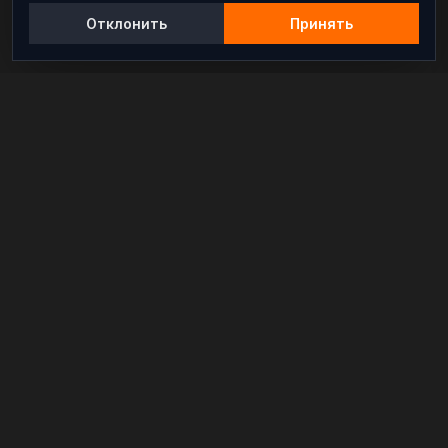
Отклонить
Принять
Независимый информационно-аналитический
проект, освещающий конфликты и геополитические
события в мире.
РАЗДЕЛЫ
Новости
Аналитика
Расследования
В мире