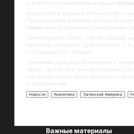
строительстве крупнейшего завода
по пер
Для участия в форуме в Россию прибыл ге
Перед участием в форуме он посетил шта
общества
и презентовал сборник своих ст
Таким образом, ПМЭФ стал площадкой, на 
Венесуэла, Никарагуа, Куба, Колумбия — в
сотрудничеству с Россией.
Экономика, культура, образование и взаи
сферы, где уже идут конкретные шаги. Эти
чем коллективный Запад, а Россия остаетс
сотрудничества.
Новости
Аналитика
Латинская Америка
Р
Важные материалы