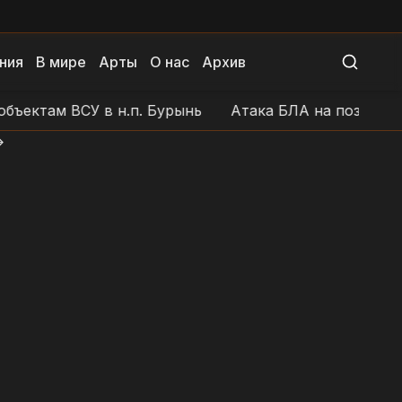
ния
В мире
Арты
О нас
Архив
там ВСУ в н.п. Бурынь
Атака БЛА на позиции ВСУ в
>