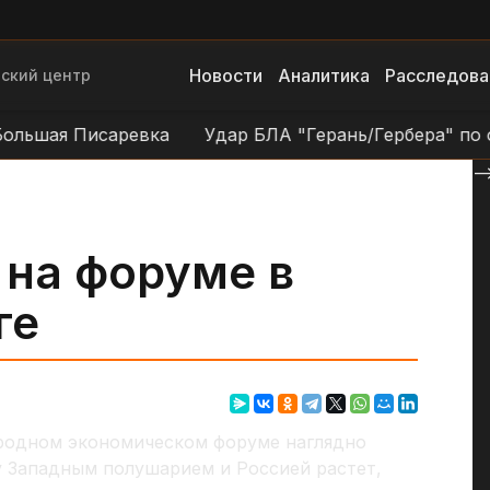
Новости
Аналитика
Расследова
ский центр
шая Писаревка
Удар БЛА "Герань/Гербера" по объек
--
 на форуме в
ге
родном экономическом форуме наглядно
 Западным полушарием и Россией растет,