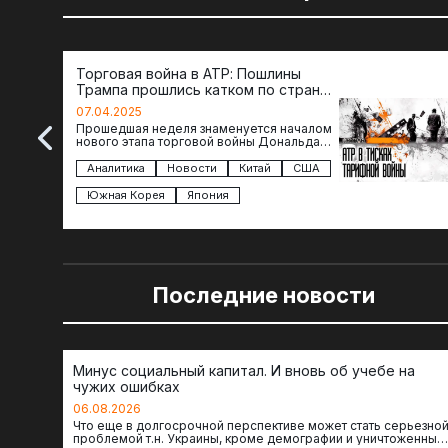
Торговая война в АТР: Пошлины
Трампа прошлись катком по странам
региона
07.04.2025
Прошедшая неделя знаменуется началом
нового этапа торговой войны Дональда
Трампа — пошлины введены в отношении
импорта из более 100 стран…
Аналитика
Новости
Китай
США
Южная Корея
Япония
Последние новости
Минус социальный капитал. И вновь об учебе на
чужих ошибках
06.08.2026
Что еще в долгосрочной перспективе может стать серьезно
проблемой т.н. Украины, кроме демографии и уничтоженных