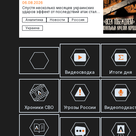
отсутствия
06.08.2026
Спустя несколько месяцев украинских
ударов эффект от последствий атак стал
менее острым: с бензином стало легче,
коллапса розничной торговли не…
Аналитика
Новости
Россия
Украина
Видеосводка
Итоги дня
Хроники СВО
Угрозы России
Видеоподкас