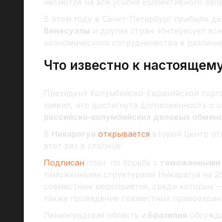
несмотря на все усилия коллективного Запа
В этом году в Санкт-Петербург прибыли д
Венесуэлы
и других стран. Интересует вс
экономического сотрудничества в различн
Что известно к настоящем
Президент Колумбийско-Евразийской торго
заявил, что достигнута договоренность о 
российско-колумбийских деловых обмено
В
Никарагуа
открывается
второй Центр отк
этот раз в столице.
Подписан
план по борьбе с
таможенными 
таможенными структурами Никарагуа на 2
совместные мероприятия, среди которых 
также проведение совместных правоохран
Ленинградская область и
Бразилия
обсужда