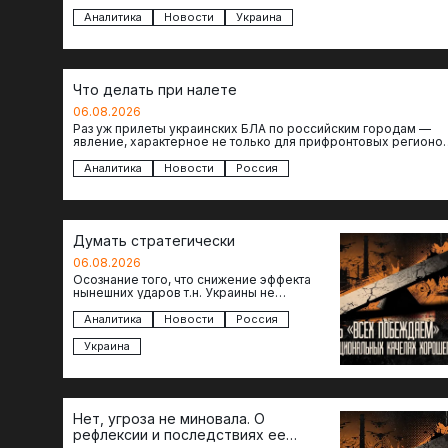
объектов инфраструктуры, восстановление которых будет…
Аналитика
Новости
Украина
Что делать при налете
06.08.2026
Раз уж прилеты украинских БЛА по российским городам —
явление, характерное не только для прифронтовых регионов
то становится логичным вопрос…
Аналитика
Новости
Россия
Думать стратегически
06.08.2026
Осознание того, что снижение эффекта
нынешних ударов т.н. Украины не
равноценно исчерпанию ее возможностей
— повод задаться вопросом: что делать…
Аналитика
Новости
Россия
Украина
Нет, угроза не миновала. О
рефлексии и последствиях ее