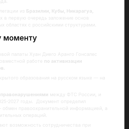
да.
елегации из
Бразилии, Кубы, Никарагуа,
ех в первую очередь заложение основ
ых областях с российскими структурами.
у моменту
вой палаты Хуан Диего Аранго Гонсалес
совместной работе
по активизации
в.
рытого образования на русском языке — на
правонарушениями
между ФТС России, и
025-2027 годы. Документ определил
— обмен правоохранительной информацией, а
ительных операций.
ют возможность сотрудничества при