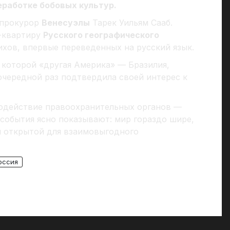
еработке бобовых культур.
нпрокурор
Венесуэлы
Тарек Уильям Сааб.
б-квартиру
Русского географического
ихов, впервые переведенных на русский язык.
которой «другая Америка» — Бразилия,
 очередной раз подтвердила своей интерес к
модействие правоохранительных органов —
 события ясно показывают: мир гораздо шире,
я открытой для взаимовыгодного
оссия