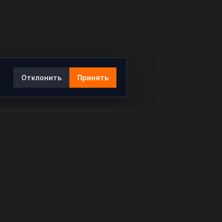
Отклонить
Принять
Ы
КОНТАКТЫ
info@rybar.ru