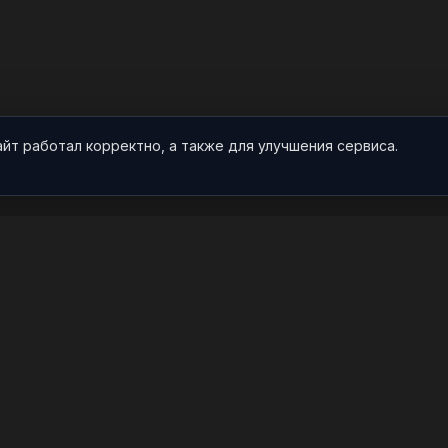
айт работал корректно, а также для улучшения сервиса.
О НАС
ПРОЕКТ
О проекте
Арты
Видео