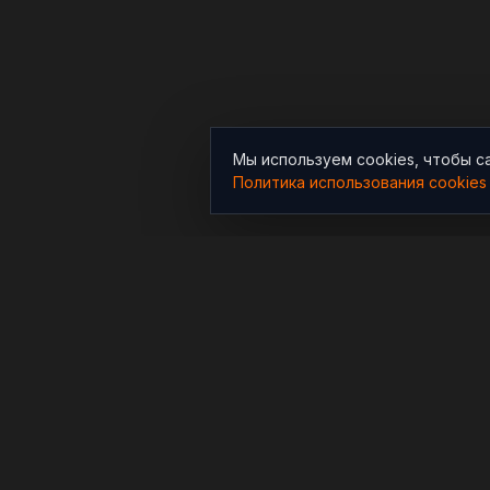
Мы используем cookies, чтобы с
Политика использования cookies
РАЗДЕЛЫ
Новости
Независимый информационно-
аналитический проект,
Аналитика
освещающий конфликты и
Расследования
геополитические события в
мире.
В мире