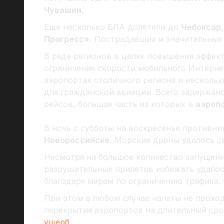
Чувашии.
Еще несколько БЛА долетели до
Чебоксар,
Прогресс».
Пострадавших и значительных р
В ряде регионов в целях повышения эффек
ограничения скорости мобильного Интернет
аэропортах столичного региона и нескольк
для гражданской авиации. Всего задержан
рейсов, большая часть из которых в
аэроп
В ночь с субботы на воскресенье противни
Новороссийске.
Морские дроны удалось с
Несмотря на большое количество запущенн
разрушительных прилетов избежать удалос
благодаря мерам по ограничению трафика.
При этом в любом случае налеты не прохо
перекрытия аэропортов на длительный ср
ущерб.