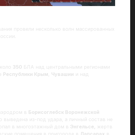
вания провели несколько волн массированных
оссии.
около
350
БЛА над центральными регионами
ве
Республики Крым
,
Чувашии
и над
 аэродром в
Борисоглебск Воронежской
 выведена из-под удара, а личный состав не
опал в многоэтажный дом в
Энгельсе,
жертв
адские помещения в пригороде в
Лапсарах
в