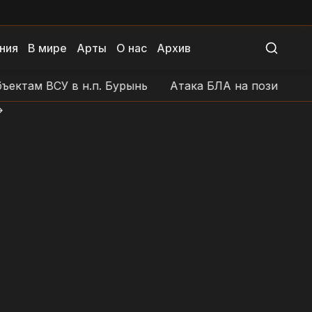
ния
В мире
Арты
О нас
Архив
 ВСУ в н.п. Бурынь
Атака БЛА на позиции ВСУ в рай
>