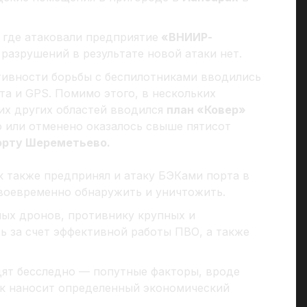
где атаковали предприятие
«ВНИИР-
азрушений в результате новой атаки нет.
тивности борьбы с беспилотниками вводились
а и GPS. Помимо этого, в нескольких
их других областей вводился
план «Ковер»
о или отменено оказалось свыше пятисот
орту Шереметьево.
к также предпринял и атаку БЭКами порта в
воевременно обнаружить и уничтожить.
ых дронов, противнику крупных и
ь за счет эффективной работы ПВО, а также
дят бесследно — попутные факторы, вроде
ок наносит определенный экономический