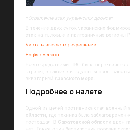
«
Отражение атак украинских дронов
»
В течение двух суток украинские формиро
атак на тыловые и приграничные регионы Р
Карта в высоком разрешении
English version
Всего средствами ПВО было перехвачено 
страны, а также в воздушном пространст
акваторией
Азовского моря.
Подробнее о налете
Одной из целей противника стал военный
области,
где техника была заблаговременно
пострадал. В
Саратовской области
дрон п
нет. Также один беспилотник поразил скл