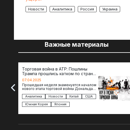
Новости
Аналитика
Россия
Украина
Важные материалы
Торговая война в АТР: Пошлины
Трампа прошлись катком по странам
региона
07.04.2025
Прошедшая неделя знаменуется началом
нового этапа торговой войны Дональда
Трампа — пошлины введены в отношении
импорта из более 100 стран…
Аналитика
Новости
Китай
США
Южная Корея
Япония