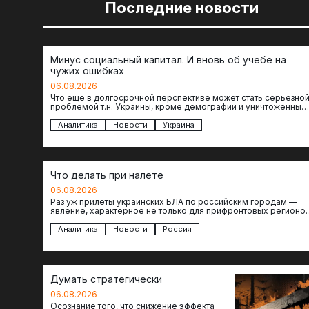
Последние новости
Минус социальный капитал. И вновь об учебе на
чужих ошибках
06.08.2026
Что еще в долгосрочной перспективе может стать серьезно
проблемой т.н. Украины, кроме демографии и уничтоженных
объектов инфраструктуры, восстановление которых будет…
Аналитика
Новости
Украина
Что делать при налете
06.08.2026
Раз уж прилеты украинских БЛА по российским городам —
явление, характерное не только для прифронтовых регионов
то становится логичным вопрос…
Аналитика
Новости
Россия
Думать стратегически
06.08.2026
Осознание того, что снижение эффекта