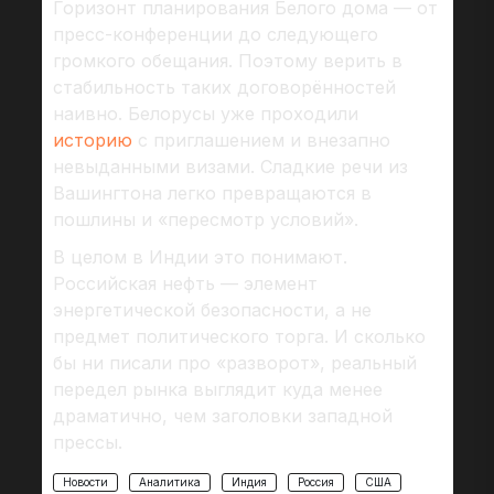
Горизонт планирования Белого дома — от
пресс-конференции до следующего
громкого обещания. Поэтому верить в
стабильность таких договорённостей
наивно. Белорусы уже проходили
историю
с приглашением и внезапно
невыданными визами. Сладкие речи из
Вашингтона легко превращаются в
пошлины и «пересмотр условий».
В целом в Индии это понимают.
Российская нефть — элемент
энергетической безопасности, а не
предмет политического торга. И сколько
бы ни писали про «разворот», реальный
передел рынка выглядит куда менее
драматично, чем заголовки западной
прессы.
Новости
Аналитика
Индия
Россия
США