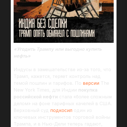
«Угодить Трампу или выгодно купить
нефть»
Индусы в замешательстве из-за того, что
Трамп, кажется, теряет контроль над
темой пошлин и тарифов. По
версии
The
New York Times, для Индии
покупка
российской нефти
стала «более сложным
делом» на фоне тарифных качелей в США.
Верховный суд
подкосил
один из
ключевых инструментов торговой войны
Трампа, и в Нью-Дели теперь гадают,