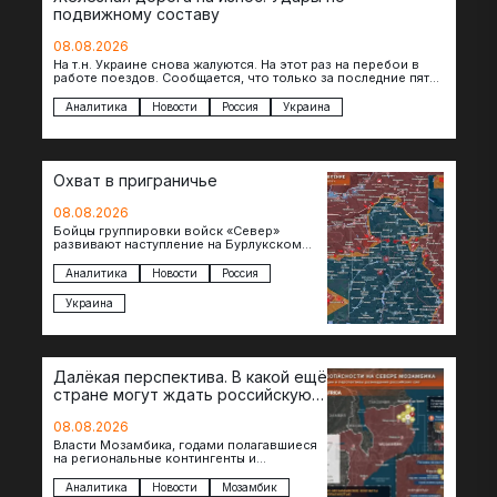
подвижному составу
08.08.2026
На т.н. Украине снова жалуются. На этот раз на перебои в
работе поездов. Сообщается, что только за последние пять
дней…
Аналитика
Новости
Россия
Украина
Охват в приграничье
08.08.2026
Бойцы группировки войск «Север»
развивают наступление на Бурлукском
направлении. Российские подразделения
теснят противника сразу на нескольких
Аналитика
Новости
Россия
участках, создавая угрозу охвата…
Украина
Далёкая перспектива. В какой ещё
стране могут ждать российскую
военную помощь?
08.08.2026
Власти Мозамбика, годами полагавшиеся
на региональные контингенты и
европейские военные миссии, всё чаще
обращаются к российской стороне за
Аналитика
Новости
Мозамбик