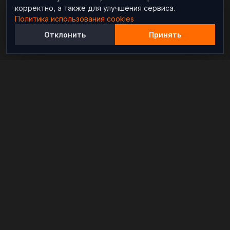
корректно, а также для улучшения сервиса.
Политика использования cookies
Отклонить
Принять
Независимый информационно-аналитический
проект, освещающий конфликты и геополитические
события в мире.
РАЗДЕЛЫ
Новости
Аналитика