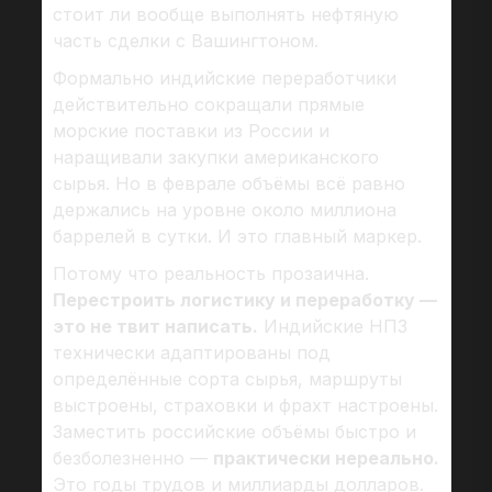
стоит ли вообще выполнять нефтяную
часть сделки с Вашингтоном.
Формально индийские переработчики
действительно сокращали прямые
морские поставки из России и
наращивали закупки американского
сырья. Но в феврале объёмы всё равно
держались на уровне около миллиона
баррелей в сутки. И это главный маркер.
Потому что реальность прозаична.
Перестроить логистику и переработку —
это не твит написать.
Индийские НПЗ
технически адаптированы под
определённые сорта сырья, маршруты
выстроены, страховки и фрахт настроены.
Заместить российские объёмы быстро и
безболезненно —
практически нереально.
Это годы трудов и миллиарды долларов.