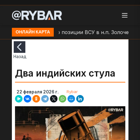
ар БЛА "Молния" по позиции ВСУ в н.п. Золочев
Ар
ОНЛАЙН КАРТА
Назад
Два индийских стула
Rybar
22 февраля 2026 г.