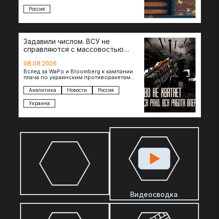
консультациями в…
Россия
Задавили числом. ВСУ не
справляются с массовостью
ударов?
08.08.2026
Вслед за WaPo и Bloomberg к кампании
плача по украинским противоракетам
присоединилась газета New York Times.
Там, ссылаясь на сотрудников…
Аналитика
Новости
Россия
Украина
Видеосводка