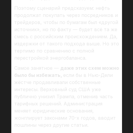
Поэтому сценарий предсказуем: нефть
продолжат покупать через посредников и
трейдеров, чтобы по бумагам был «другой
источник», но по факту — будет всё та же
смесь с российским происхождением. Да,
издержки от такого подхода выше. Но это
терпимо по сравнению с полной
перестройкой энергобаланса.
Самое занятное —
даже этих схем можно
было бы избежать,
если бы в Нью-Дели
жёстче продавливали собственные
интересы. Верховный суд США уже
публично унизил Трампа, отменив часть
тарифных решений. Администрация
меняет юридические основания,
жонглирует законами 70-х годов, вводит
пошлины через другие статьи.