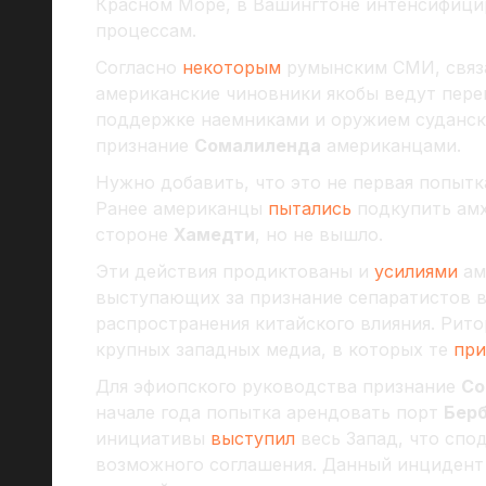
Красном Море, в Вашингтоне интенсифици
процессам.
Согласно
некоторым
румынским СМИ, связ
американские чиновники якобы ведут пере
поддержке наемниками и оружием судански
признание
Сомалиленда
американцами.
Нужно добавить, что это не первая попытк
Ранее американцы
пытались
подкупить амх
стороне
Хамедти
, но не вышло.
Эти действия продиктованы и
усилиями
ам
выступающих за признание сепаратистов 
распространения китайского влияния. Рит
крупных западных медиа, в которых те
при
Для эфиопского руководства признание
Со
начале года попытка арендовать порт
Бер
инициативы
выступил
весь Запад, что спо
возможного соглашения. Данный инцидент