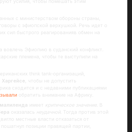
руют усилия, чтобы помешать этим
анных с министерством обороны страны,
говоры с эфиопской верхушкой. Речь идет о
х сил быстрого реагированияв обмен на
а вовлечь Эфиопию в суданский конфликт.
арские племена, чтобы те выступили на
ериканских think tank-организаций,
в
Харгейсе
, чтобы не допустить
орика сходится и с недавними публикациями
зывали
обратить внимание на Африку.
малиленда
имеет
критическое значение
. В
бера
оказалась
неудачной
. Тогда против этой
двигло местные власти отказаться от
 пошатнул позиции правящей партии,