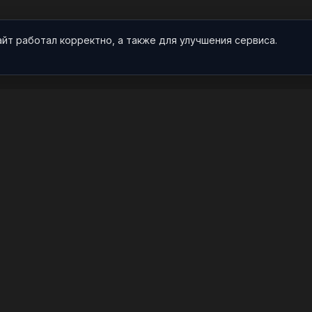
айт работал корректно, а также для улучшения сервиса.
О НАС
ПРОЕКТ
О проекте
Арты
Видео