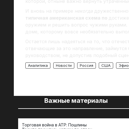
которой, отныне важно вернуть утраченны
И вновь на примере
некогда
дружественной
типичная американская схема по
достиже
оружием и решить вопрос чужими руками. А
доме, которому вовсе необязательно выпол
Остается лишь надеяться на то, что отече
отвечающие за это направление, займутся 
руководством, не допустив подобный сцен
Аналитика
Новости
Россия
США
Эфио
Важные материалы
Торговая война в АТР: Пошлины