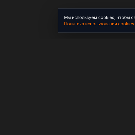
Мы используем cookies, чтобы с
Политика использования cookies
РАЗДЕЛЫ
Новости
Независимый информационно-
аналитический проект,
Аналитика
освещающий конфликты и
Расследования
геополитические события в
мире.
В мире
© 2025 RYBAR. Все права защищены.