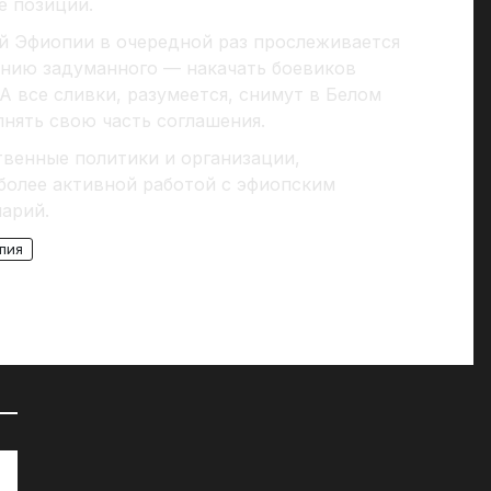
е позиции.
 Эфиопии в очередной раз прослеживается
нию задуманного — накачать боевиков
 все сливки, разумеется, снимут в Белом
нять свою часть соглашения.
ственные политики и организации,
более активной работой с эфиопским
арий.
пия
72 часа на сборы: к чему СМИ
«Д