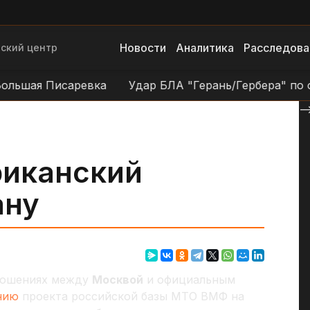
Новости
Аналитика
Расследова
ский центр
шая Писаревка
Удар БЛА "Герань/Гербера" по объек
--
риканский
ану
тношениях между
Москвой
и официальным
нию
проекта российской базы МТО ВМФ на