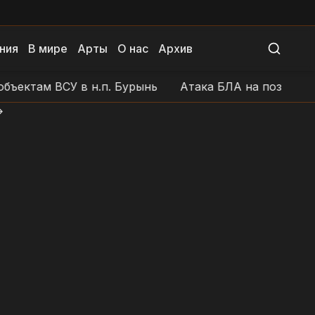
ния
В мире
Арты
О нас
Архив
там ВСУ в н.п. Бурынь
Атака БЛА на позиции ВСУ в
>