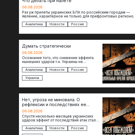
Что делать при налете
06.08.2026
Раз уж прилеты украинских БЛА по российским городам —
явление, характерное не только для прифронтовых регионов
то становится логичным вопрос…
Аналитика
Новости
Россия
Думать стратегически
06.08.2026
Осознание того, что снижение эффекта
нынешних ударов т.н. Украины не
равноценно исчерпанию ее возможностей
— повод задаться вопросом: что делать…
Аналитика
Новости
Россия
Украина
Нет, угроза не миновала. О
рефлексии и последствиях ее
отсутствия
06.08.2026
Спустя несколько месяцев украинских
ударов эффект от последствий атак стал
менее острым: с бензином стало легче,
коллапса розничной торговли не…
Аналитика
Новости
Россия