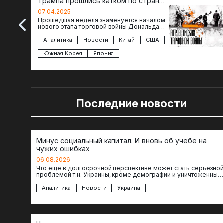
Трампа прошлись катком по странам
региона
07.04.2025
Прошедшая неделя знаменуется началом
нового этапа торговой войны Дональда
Трампа — пошлины введены в отношении
импорта из более 100 стран…
Аналитика
Новости
Китай
США
Южная Корея
Япония
Последние новости
Минус социальный капитал. И вновь об учебе на
чужих ошибках
06.08.2026
Что еще в долгосрочной перспективе может стать серьезно
проблемой т.н. Украины, кроме демографии и уничтоженных
объектов инфраструктуры, восстановление которых будет…
Аналитика
Новости
Украина