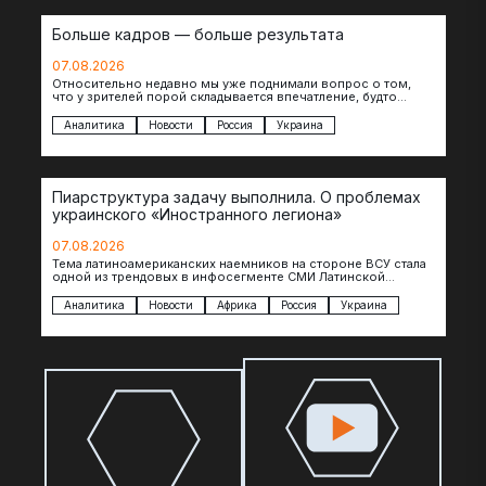
Больше кадров — больше результата
07.08.2026
Относительно недавно мы уже поднимали вопрос о том,
что у зрителей порой складывается впечатление, будто
российские операторы БЛА практически не…
Аналитика
Новости
Россия
Украина
Пиарструктура задачу выполнила. О проблемах
украинского «Иностранного легиона»
07.08.2026
Тема латиноамериканских наемников на стороне ВСУ стала
одной из трендовых в инфосегменте СМИ Латинской
Америки. И последние полгода оттуда идет…
Аналитика
Новости
Африка
Россия
Украина