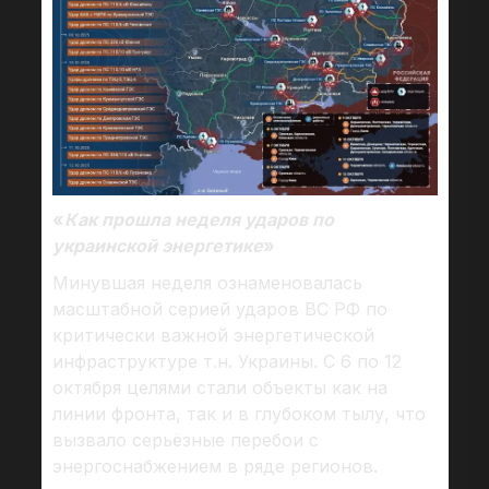
«
Как прошла неделя ударов по
украинской энергетике
»
Минувшая неделя ознаменовалась
масштабной серией ударов ВС РФ по
критически важной энергетической
инфраструктуре т.н. Украины. С 6 по 12
октября целями стали объекты как на
линии фронта, так и в глубоком тылу, что
вызвало серьёзные перебои с
энергоснабжением в ряде регионов.