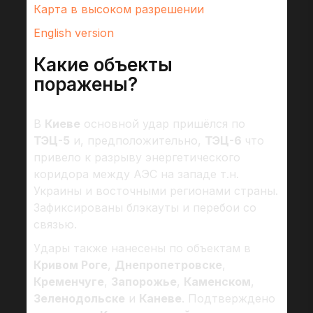
Карта в высоком разрешении
English version
Какие объекты
поражены?
В
Киеве
основной удар пришёлся по
ТЭЦ-5
и, предположительно,
ТЭЦ-6
что
привело к разрыву энергетического
коридора между АЭС на западе т.н.
Украины и восточными регионами страны.
Зафиксированы блэкауты и перебои со
связью.
Удары также нанесены по объектам в
Кривом Роге
,
Днепропетровске
,
Кременчуге
,
Запорожье
,
Каменском
,
Зеленодольске
и
Каневе
. Подтверждено