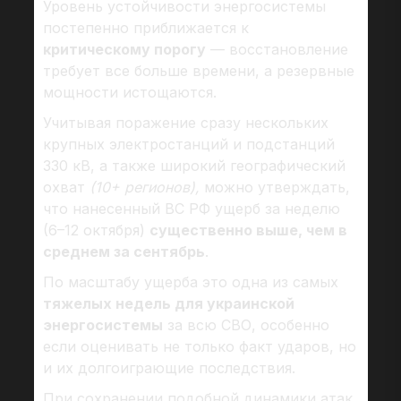
Уровень устойчивости энергосистемы
постепенно приближается к
критическому порогу
— восстановление
требует все больше времени, а резервные
мощности истощаются.
Учитывая поражение сразу нескольких
крупных электростанций и подстанций
330 кВ, а также широкий географический
охват
(10+ регионов),
можно утверждать,
что нанесенный ВС РФ ущерб за неделю
(6–12 октября)
существенно выше, чем в
среднем за сентябрь
.
По масштабу ущерба это одна из самых
тяжелых недель для украинской
энергосистемы
за всю СВО, особенно
если оценивать не только факт ударов, но
и их долгоиграющие последствия.
При сохранении подобной динамики атак,