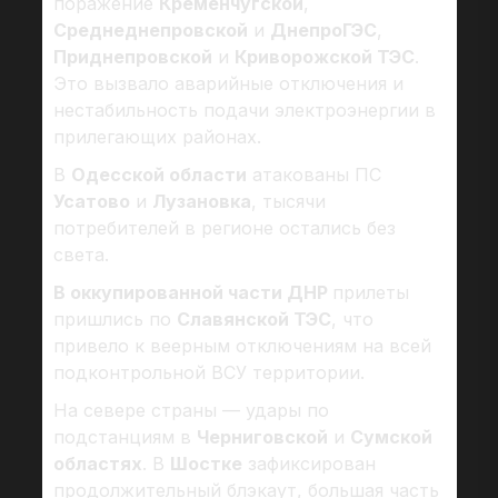
поражение
Кременчугской
,
Среднеднепровской
и
ДнепроГЭС
,
Приднепровской
и
Криворожской ТЭС
.
Это вызвало аварийные отключения и
нестабильность подачи электроэнергии в
прилегающих районах.
В
Одесской области
атакованы ПС
Усатово
и
Лузановка
, тысячи
потребителей в регионе остались без
света.
В оккупированной части ДНР
прилеты
пришлись по
Славянской ТЭС
, что
привело к веерным отключениям на всей
подконтрольной ВСУ территории.
На севере страны — удары по
подстанциям в
Черниговской
и
Сумской
областях
. В
Шостке
зафиксирован
продолжительный блэкаут, большая часть