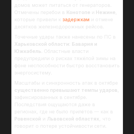
домов может питаться от генераторов.
Отмечены перебои в
Конотопе
и
Нежине
,
которые привели к
задержкам
и отмене
десятков железнодорожных рейсов.
Точечные удары также нанесены по ПС в
Харьковской области
:
Бавария и
Южкабель
. Областные власти
предупредили о рисках тяжёлой зимы на
фоне неспособности быстро восстановить
энергосистему.
Масштабы и синхронность атак в октябре
существенно превышают темпы ударов
,
зафиксированных в сентябре.
Последствия ощущаются даже в
регионах, где не было прилётов — как в
Ровенской
и
Львовской областях
, что
говорит о потере устойчивости сети.