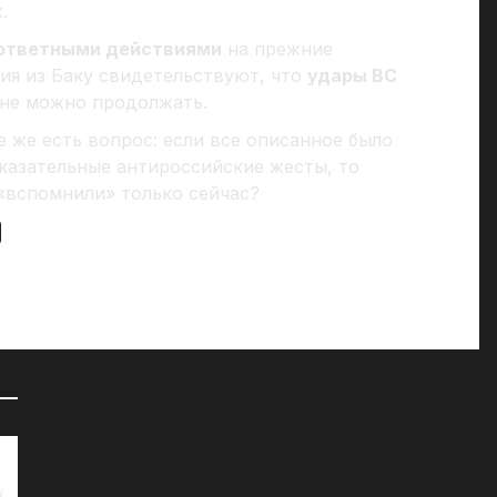
.
ответными действиями
на прежние
ия из Баку свидетельствуют, что
удары ВС
лне можно продолжать.
е же есть вопрос: если все описанное было
оказательные антироссийские жесты, то
 «вспомнили» только сейчас?
72 часа на сборы: к чему СМИ
«Д
готовят британцев?
07