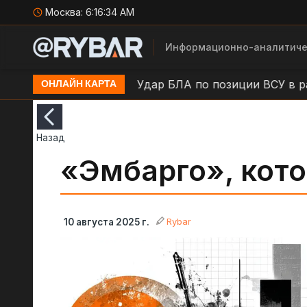
Москва:
6:16:35 AM
Информационно-аналитиче
в н.п. Камыши
Удар БЛА по позиции ВСУ в районе 
ОНЛАЙН КАРТА
Назад
«Эмбарго», кото
Rybar
10 августа 2025 г.