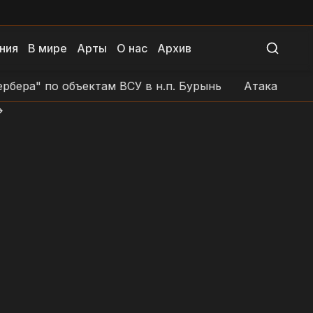
ния
В мире
Арты
О нас
Архив
 по объектам ВСУ в н.п. Бурынь
Атака БЛА на пози
>