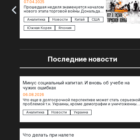
07.04.2025
Прошедшая неделя знаменуется началом
нового этапа торговой войны Дональда
Трампа — пошлины введены в отношении
импорта из более 100 стран…
Аналитика
Новости
Китай
США
Южная Корея
Япония
Последние новости
Минус социальный капитал. И вновь об учебе на
чужих ошибках
06.08.2026
Что еще в долгосрочной перспективе может стать серьезно
проблемой т.н. Украины, кроме демографии и уничтоженных
объектов инфраструктуры, восстановление которых будет…
Аналитика
Новости
Украина
Что делать при налете