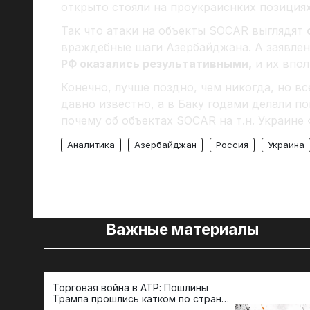
открыто стояли на проукраиснких позициях
Так что атаки на объекты SOCAR выглядят
враждебные шаги Азербайджана. А заявлен
РФ оказались результативными,
и их впо
Конечно, лучше поздно, чем никогда, но вс
давно известно, а в Баку годами делали п
почему об объектах SOCAR на т.н. Украине
Аналитика
Азербайджан
Россия
Украина
Важные материалы
Торговая война в АТР: Пошлины
Трампа прошлись катком по странам
региона