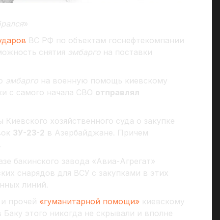
брался
»
ударов
ВС РФ по объектам госнефтекомпании
зможность снятия
эмбарго
на поставки
го
эмбарго
на военную помощь киевскому
ки с самого начала СВО
отправлял
 Киевского хозяйственного суда о закупке
вок
ЗУ-23-2
в Азербайджане. Причем
.
азе бакинского завода «Авиа-Агрегат»
ких снарядов для ВСУ с закупками в этих
нных линий.
и прочей
«гуманитарной помощи»
киевскому
в Баку этого никогда не скрывали и вполне