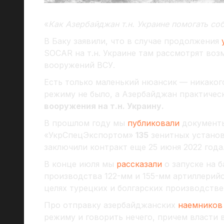
«
Как Азербайджан т.н. Украине помогать со
В Баку заявили, что в случае продолжения
SOCAR на т.н. Украине там рассмотрят во
вооружений ВСУ.
Есть только маленький нюансик — никако
режиму не было, а Азербайджан практичес
вооружения на т.н. Украину.
В прошлом году мы
публиковали
документы
«УкрСпецЭкспортом»
135
зенитных устано
заключили контракт еще 25 июня 2022 года
В конце июля мы
рассказали
о запуске на б
производства 122-мм и 155-мм артиллерийс
целях турецких и болгарских производстве
Про отправку азербайджанских
наемников
режиму и говорить нечего, причем власти 