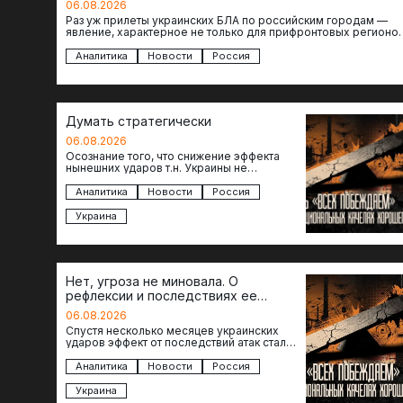
06.08.2026
Раз уж прилеты украинских БЛА по российским городам —
явление, характерное не только для прифронтовых регионов
то становится логичным вопрос…
Аналитика
Новости
Россия
Думать стратегически
06.08.2026
Осознание того, что снижение эффекта
нынешних ударов т.н. Украины не
равноценно исчерпанию ее возможностей
— повод задаться вопросом: что делать…
Аналитика
Новости
Россия
Украина
Нет, угроза не миновала. О
рефлексии и последствиях ее
отсутствия
06.08.2026
Спустя несколько месяцев украинских
ударов эффект от последствий атак стал
менее острым: с бензином стало легче,
коллапса розничной торговли не…
Аналитика
Новости
Россия
Украина