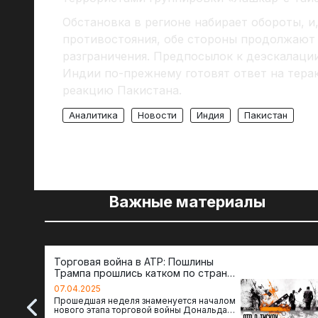
Обстановка в регионе набирает обороты, и
противостояния, обе стороны продолжают 
разграничения. Предпосылок к деэскалации
Индии по-прежнему готовят ответ на терак
реакцию Пакистана.
Аналитика
Новости
Индия
Пакистан
Важные материалы
Торговая война в АТР: Пошлины
Трампа прошлись катком по странам
региона
07.04.2025
Прошедшая неделя знаменуется началом
нового этапа торговой войны Дональда