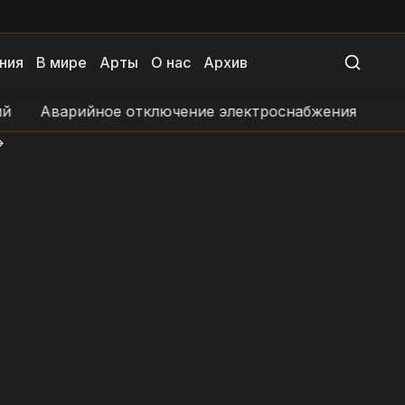
ния
В мире
Арты
О нас
Архив
варийное отключение электроснабжения в н.п. Запор
>