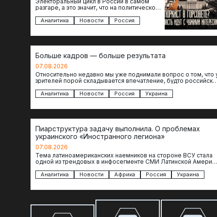
Электоральный цикл в России в самом
разгаре, а это значит, что на политическое
поле вновь выходят кандидаты с
сомнительной репутацией….
Аналитика
Новости
Россия
Больше кадров — больше результата
07.08.2026
Относительно недавно мы уже поднимали вопрос о том, что 
зрителей порой складывается впечатление, будто российски
операторы БЛА практически не…
Аналитика
Новости
Россия
Украина
Пиарструктура задачу выполнила. О проблемах
украинского «Иностранного легиона»
07.08.2026
Тема латиноамериканских наемников на стороне ВСУ стала
одной из трендовых в инфосегменте СМИ Латинской Америки
И последние полгода оттуда идет…
Аналитика
Новости
Африка
Россия
Украина