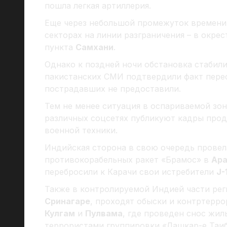
пошла легкая артиллерия.
Еще через небольшой промежуток времени 
секторах на линии разграничения – в окре
пункта
Самхани
.
Однако к поздней ночи обстановка стабили
пакистанских СМИ подтвердили факт пере
пострадавших не предоставили.
Тем не менее ситуация в оспариваемой зон
различных соцсетях публикуют кадры про
военной техники.
Индийская сторона в свою очередь провел
противокорабельных ракет «Брамос» в
Ара
перебросили к Карачи свои истребители
J-
Также в контролируемой Индией части рег
Сринагаре
, проходят обыски и контртерр
Кулгам
и
Пулвама
, где проведен снос жи
террористами группировки «Лашкар-е Таиб