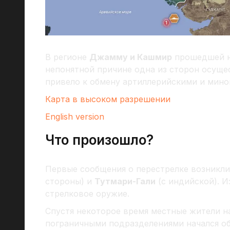
В регионе
Джамму и Кашмир
прошедшей но
непонятной причине одна из сторон осуще
привело к обмену артиллерийскими и мин
Карта в высоком разрешении
English version
Что произошло?
Первые сообщения о перестрелке возникли
стороны) и
Тутмари-Гали
(с индийской). 
стрелковое оружие.
Спустя некоторое время местные жители на
пограничными подразделениями начался об