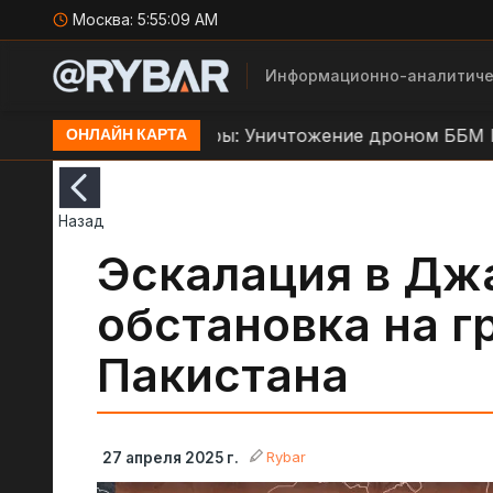
Москва:
5:55:10 AM
Информационно-аналитиче
 Орехове
Кадры: Уничтожение дроном ББМ ВСУ
ОНЛАЙН КАРТА
Назад
Эскалация в Дж
обстановка на г
Пакистана
Rybar
27 апреля 2025 г.