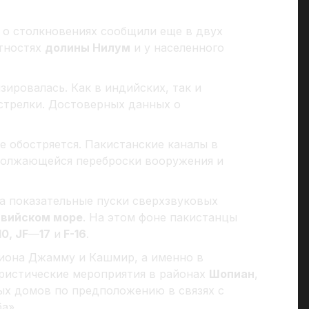
о столкновениях сообщили еще в двух
стностях
долины Нилум
и у населенного
зировалась. Как в индийских, так и
стрелки. Достоверных данных о
е обостряется. Пакистанские каналы в
должающейся переброски вооружения и
а показательные пуски сверхзвуковых
вийском море
. На этом фоне пакистанцы
10, JF
—
17
и
F-16
.
иона Джамму и Кашмир, а именно в
ористические мероприятия в районах
Шопиан
,
лых домов по предположению в связях с
а».