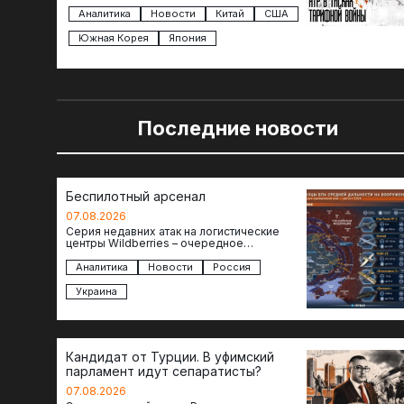
Трампа — пошлины введены в отношении
импорта из более 100 стран…
Аналитика
Новости
Китай
США
Южная Корея
Япония
Последние новости
Беспилотный арсенал
07.08.2026
Серия недавних атак на логистические
центры Wildberries – очередное
свидетельство нарастающей угрозы для
российского тыла. И суть здесь даже не…
Аналитика
Новости
Россия
Украина
Кандидат от Турции. В уфимский
парламент идут сепаратисты?
07.08.2026