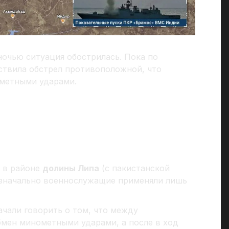
чью ситуация обострилась. Пока по
ствила обстрел противоположной, что
ометными ударами.
 в районе
долины Липа
(с пакистанской
Изначально военнослужащие применяли лишь
чали говорить о том, что между
мен минометными ударами, а после в ход