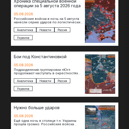
Хроника специальной военной
операции за 5 августа 2026 года
05.08.2026
Российские войска в ночь на 5 августа
нанесли серию ударов по логистическим
объектам противника в Киевской и
Днепропетровской областях. Под…
Аналитика
Новости
Россия
Украина
Бои под Константиновкой
05.08.2026
Подразделения группировки «Юг»
продолжают наступать в окрестностях
Константиновки после освобождения
города. Пока на восточном фланге идут
Аналитика
Новости
Россия
ожесточенные бои за окраины…
Украина
Нужно больше ударов
05.08.2026
Ещё одна ночь в столице т.н. Украины
прошла громко. Российские войска
поразили транспортно-логистические