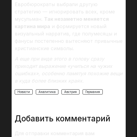
Евробюрократы выбрали другую
стратегию — игнорировать всех, кроме
мусульман.
Так незаметно меняется
картина мира
и формируется новый
визуальный нарратив, где полумесяцы и
фанусы постепенно вытесняют привычные
христианские символы.
А еще при виде этого в голову сразу
приходит выражение «учиться на чужих
ошибках», особенно памятуя похожие вещи
в куда более близких краях.
Новости
Аналитика
Австрия
Германия
Добавить комментарий
Для отправки комментария вам