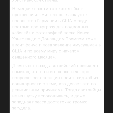
христианской страны.
Немецкие власти тоже хотят быть
прогрессивными: теперь в аккаунте
посольства Германии в США между
постами про «угрозу для подводных
кабелей» и фотографией посла Йенса
Ханефельда с Дональдом Трампом тоже
висит фанус и поздравление «мусульман в
США и по всему миру с началом
священного месяца».
Девять лет назад австрийский президент
намекал, что он и его коллеги «скоро
попросят всех женщин носить хиджаб из
солидарности с теми, кто делает это по
религиозным причинам». Тогда австрийцы
не на шутку всполошились, и даже
западная пресса достаточно громко
загудела.