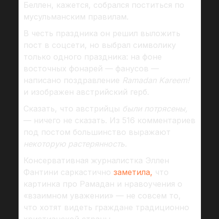
Беллен, кажется, собрался поститься по
мусульманским правилам.
В честь праздника он решил выложить
пост в соцсети, но выбрал символику
только одного праздника: на фоне
восточных фонарей — фанусов —
написано поздравление
Ramadan Kareem!
и изображен австрийский герб.
Сказать, что австрийцы
были потрясены,
— ничего не сказать. Из 516 комментариев
под постом большинство выражают
некоторую растерянность.
Консервативная журналистка Эллен
Фантини саркастично
заметила,
что
картинка про Рамадан и нравоучения о
«взаимном уважении» — не совсем то,
что хотят видеть граждане традиционно