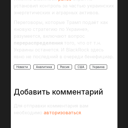
установил контроль за частью украинских
энергетических и аграрных активов.
Переговоры, которые Трамп подаёт как
«новую стратегию по Украине»,
разумеется, включают вопрос
перераспределения
того, что от т.н.
Украины останется. И BlackRock здесь
явно не последний в очереди бенефициар.
Новости
Аналитика
Россия
США
Украина
Добавить комментарий
Для отправки комментария вам
необходимо
авторизоваться
.