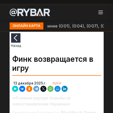
озициям ВСУ в Долинке (0:01), (0:04), (0:07), (0:09)
ОНЛАЙН КАРТА
Назад
Финк возвращается в
игру
Rybar
13 декабря 2025 г.
«О новом раунде борьбы за
«восстановление Украины»
Генеральный директор
BlackRock Ларри