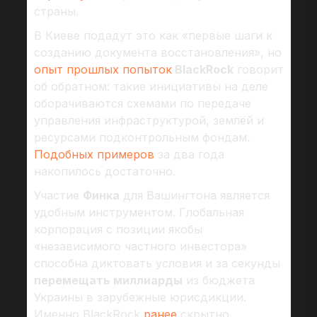
страны.
В Киеве подадут это как «первые шаги к
созданию документа восстановления», но
опыт прошлых попыток
BlackRock
говорит
об обратном: такие инициативы на деле
оборачиваются схемами по передаче
управления инфраструктурой, землёй и
ресурсами подконтрольным фондам.
Подобных
примеров
за два года
накопилось достаточно.
Участие
Финка
для Вашингтона является
удобным инструментом. Глобальная
корпорация с позиции якобы
«независимого частного инвестора»
способна диктовать условия и за секунды
перемещать миллиарды
из бюджета
Украины в зарубежные юрисдикции.
Именно BlackRock
ранее
скрытно