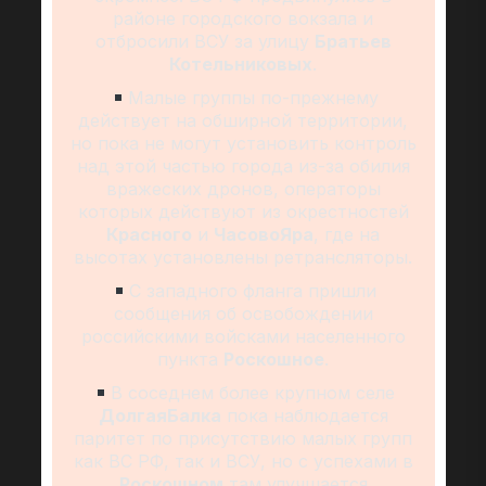
районе городского вокзала и
отбросили ВСУ за улицу
Братьев
Котельниковых
.
Малые группы по-прежнему
действует на обширной территории,
но пока не могут установить контроль
над этой частью города из-за обилия
вражеских дронов, операторы
которых действуют из окрестностей
Красного
и
Часово
Яра
, где на
высотах установлены ретрансляторы.
С западного фланга пришли
сообщения об освобождении
российскими войсками населенного
пункта
Роскошное
.
В соседнем более крупном селе
Долгая
Балка
пока наблюдается
паритет по присутствию малых групп
как ВС РФ, так и ВСУ, но с успехами в
Роскошном
там улучшается