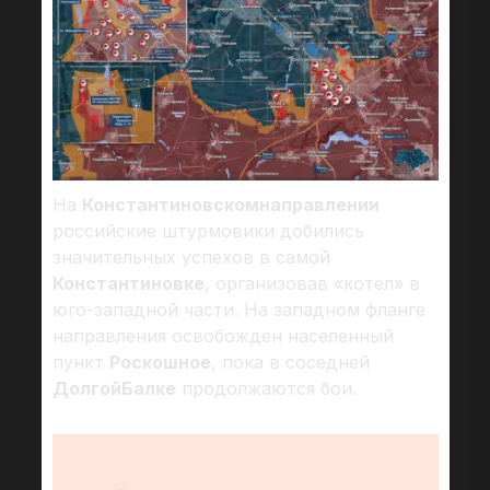
На
Константиновском
направлении
российские штурмовики добились
значительных успехов в самой
Константиновке
, организовав «котел» в
юго-западной части. На западном фланге
направления освобожден населенный
пункт
Роскошное
, пока в соседней
Долгой
Балке
продолжаются бои.