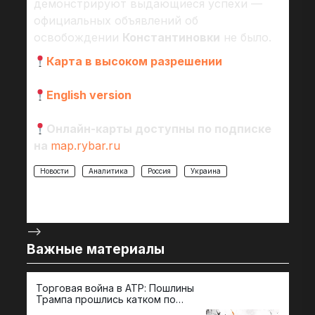
демонстрируют выдающиеся успехи —
официальных объявлений об
освобождении
Константиновки
не было.
Карта в высоком разрешении
English version
Онлайн-карты доступны по подписке
на
map.rybar.ru
Новости
Аналитика
Россия
Украина
-->
Важные материалы
Торговая война в АТР: Пошлины
72 
Трампа прошлись катком по
гот
странам региона