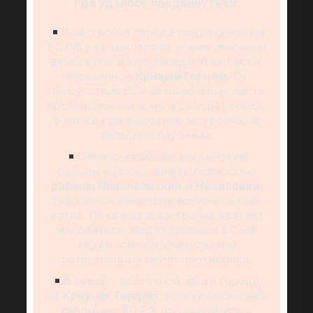
Где удалось продвинуться:
В застройке города подразделения
ВС РФ уже некоторое время уверенно
действуют в юго-западной ее части,
отрезанной
КривымТорцом
. От
присутствия ВСУ зачищена еще часть
промышленной зоны в центре города,
а также еще высотная застройка на
западных окраинах.
Северо-западнее российским
бойцам удалось занять полностью
районы Николаевский
и
Нахаловка
,
тем самым завершив формирование
котла. Пока еще в застройке хватает
недобитков, подразделения ВС РФ
ведут поиск и уничтожение
разрозненных групп противника.
В северо-восточной части города,
за
Кривым Торцом
, успехи несколько
скромнее: ВС РФ продвинулись в