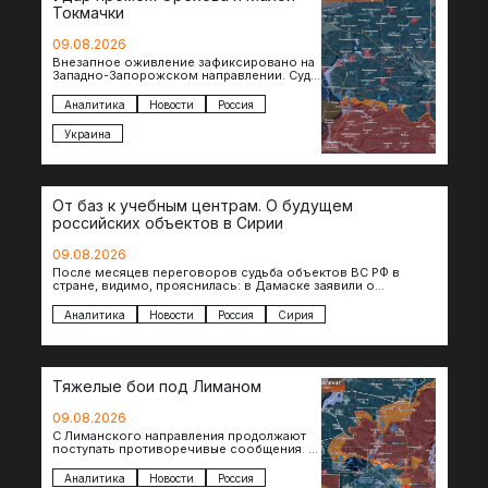
Токмачки
09.08.2026
Внезапное оживление зафиксировано на
Западно-Запорожском направлении. Судя
по появляющимся кадрам, российские
подразделения предприняли рывок в
Аналитика
Новости
Россия
сторону западных окраин Малой
Токмачки…
Украина
От баз к учебным центрам. О будущем
российских объектов в Сирии
09.08.2026
После месяцев переговоров судьба объектов ВС РФ в
стране, видимо, прояснилась: в Дамаске заявили о
подписании меморандума по трансформации базы…
Аналитика
Новости
Россия
Сирия
Тяжелые бои под Лиманом
09.08.2026
С Лиманского направления продолжают
поступать противоречивые сообщения. В
нескольких населенных пунктах
продолжаются ожесточенные бои, а из
Аналитика
Новости
Россия