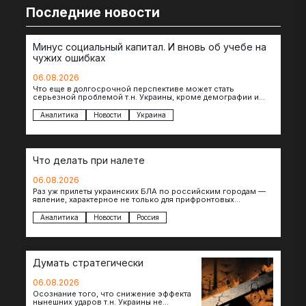
Последние новости
Минус социальный капитал. И вновь об учебе на
чужих ошибках
06.08.2026
Что еще в долгосрочной перспективе может стать
серьезной проблемой т.н. Украины, кроме демографии и
уничтоженных объектов инфраструктуры, восстановление
которых будет…
Аналитика
Новости
Украина
Что делать при налете
06.08.2026
Раз уж прилеты украинских БЛА по российским городам —
явление, характерное не только для прифронтовых
регионов, то становится логичным вопрос…
Аналитика
Новости
Россия
Думать стратегически
06.08.2026
Осознание того, что снижение эффекта
нынешних ударов т.н. Украины не