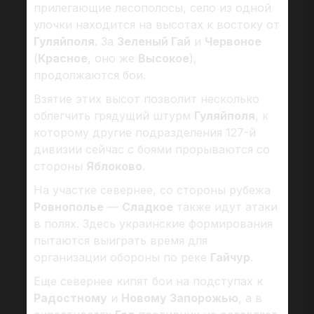
прилегающие лесополосы, село из одной
улочки находится на высотах к востоку от
Гуляйполя
. За
Зеленый Гай
и
Червоное
(
Красное
, оно же
Высокое
),
продолжаются бои.
Взятие этих высот позволит несколько
облегчить грядущий штурм
Гуляйполя
, к
которому другие подразделения 127-й
дивизии сейчас с боями прорываются со
стороны
Яблоково
.
На участке севернее, со стороны рубежа
Ровнополье
—
Сладкое
также идут атаки
в полях. Здесь украинские формирования
пытаются выиграть время для
организации обороны по реке
Гайчур
.
Еще севернее кипят бои на подступах к
Радостному
и
Новому Запорожью
, а в