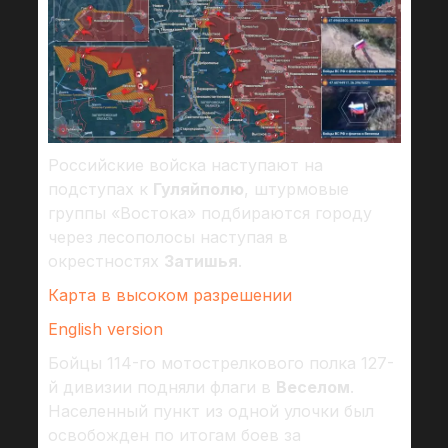
Российские войска наступают на
подступах к
Гуляйполю
, штурмовые
группы «Востока» подбираются городу
через лесополосы наступая в
окрестностях
Затишья
.
Карта в высоком разрешении
English version
Бойцы 114-го мотострелкового полка 127-
й дивизии подняли флаги в
Веселом
.
Населенный пункт из одной улочки был
освобожден по итогам боев за