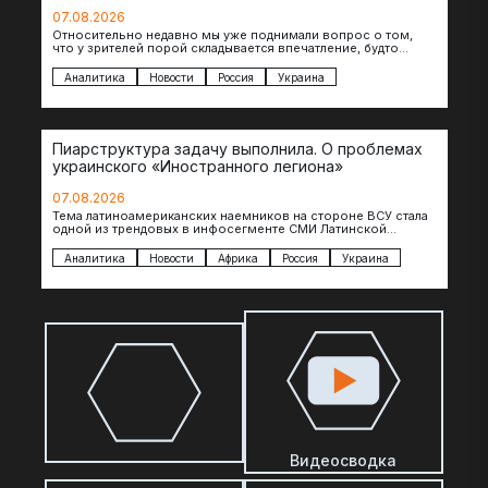
07.08.2026
Относительно недавно мы уже поднимали вопрос о том,
что у зрителей порой складывается впечатление, будто
российские операторы БЛА практически не…
Аналитика
Новости
Россия
Украина
Пиарструктура задачу выполнила. О проблемах
украинского «Иностранного легиона»
07.08.2026
Тема латиноамериканских наемников на стороне ВСУ стала
одной из трендовых в инфосегменте СМИ Латинской
Америки. И последние полгода оттуда идет…
Аналитика
Новости
Африка
Россия
Украина
Видеосводка