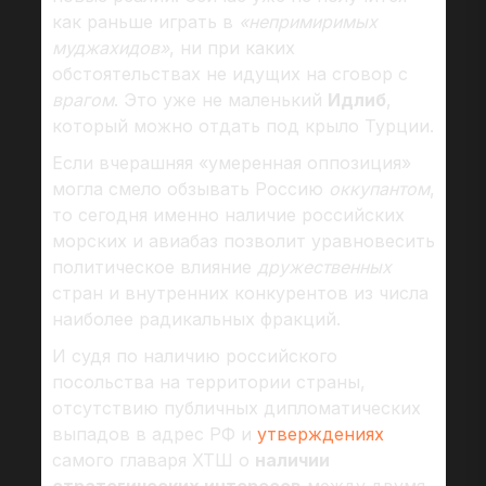
как раньше играть в
«непримиримых
муджахидов»
, ни при каких
обстоятельствах не идущих на сговор с
врагом
. Это уже не маленький
Идлиб
,
который можно отдать под крыло Турции.
Если вчерашняя «умеренная оппозиция»
могла смело обзывать Россию
оккупантом
,
то сегодня именно наличие российских
морских и авиабаз позволит уравновесить
политическое влияние
дружественных
стран и внутренних конкурентов из числа
наиболее радикальных фракций.
И судя по наличию российского
посольства на территории страны,
отсутствию публичных дипломатических
выпадов в адрес РФ и
утверждениях
самого главаря ХТШ о
наличии