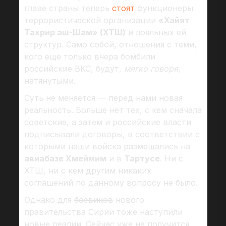
главе страны теперь
стоят
функционеры
террористической организации
«Хайят
Тахрир аш-Шам» (ХТШ)
и лояльных ей
структур. Само собой, отношения с теми,
кого еще только вчера бомбили
российские ВКС, будут,
мягко говоря
,
натянутыми.
Суть не меняется — перед нами новая
реальность. Больше нет тех, с кем сначала
советские, а затем и российские власти
подписывали договоры, в соответствии с
которыми наши войска размещались на
авиабазе Хмеймим
и в
Тартусе
. Ни с
ХТШ, ни с кем другим никаких
соглашений по данному вопросу не было.
Однако для
боевиков
нового
правительства Сирии тоже наступили
новые реалии. Сейчас уже не получится