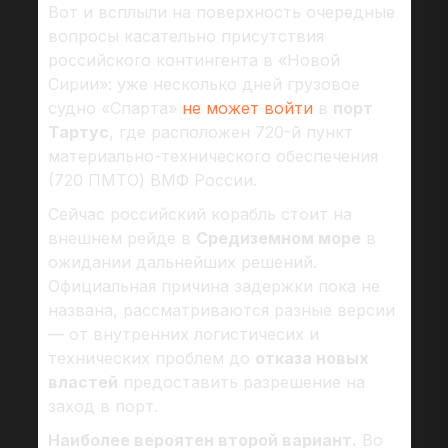
Вот и всплыли на поверхность очередные
вопросы касательно присутствия
российского контингента в «Новой
Сирии»: уже несколько дней грузовое
судно «Спарта»
не может войти
в
порт
Тартус
, где расположен 720-й пункт
материально-технического обеспечения
(720 ПМТО) ВМФ России.
Сейчас российский корабль стоит на
внешнем рейде в
Средиземном море
в
ожидании дальнейших решений.
Официальная причина задержки пока не
названа, рассматриваются разные версии
— от внутренних логистичесих и
технических проблем до
отказа новых
властей
предоставить разрешение на
заход в порт.
Наиболее вероятен второй вариант.
Во