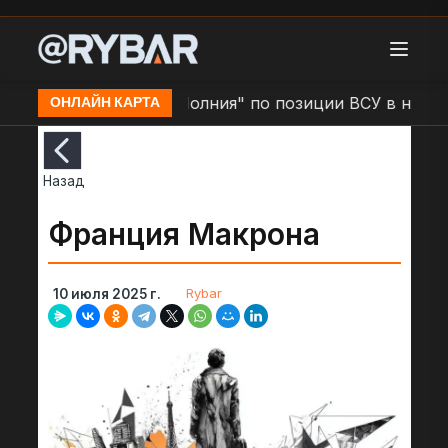
ино
Удар БЛА "Молния" по позиции ВСУ в н.п. Зол
ОНЛАЙН КАРТА
Назад
Франция Макрона
Rybar
10 июля 2025 г.