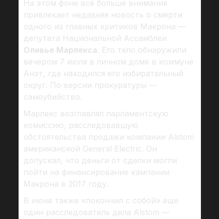
На этом фоне всё больше внимания
привлекает недавняя новость о смерти
одного из главных критиков Макрона —
депутата Национальной Ассамблеи
Оливье Марлекса
. Его тело обнаружили
вечером 7 июля в личном доме в коммуне
Анэт, где находился его избирательный
округ. По версии прокуратуры —
самоубийство.
Марлекс возглавлял парламентскую
комиссию, расследовавшую
обстоятельства продажи компании Alstom
американской General Electric. Он
допускал, что деньги от сделки могли
пойти на финансирование кампании
Макрона в 2017 году.
В июне также «покончил с собой» еще
один расследователь дела Alstom —