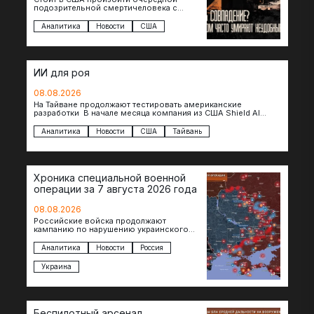
подозрительной смертичеловека с
доступом к чувствительной информации,
как официальные версии снова
Аналитика
Новости
США
оказываются удивительно похожими:
стресс,…
ИИ для роя
08.08.2026
На Тайване продолжают тестировать американские
разработки В начале месяца компания из США Shield AI
провела первую демонстрацию, в ходе которой…
Аналитика
Новости
США
Тайвань
Хроника специальной военной
операции за 7 августа 2026 года
08.08.2026
Российские войска продолжают
кампанию по нарушению украинского
судоходства в водах Черного моря. За
сегодня атакованы еще по меньшей мере
Аналитика
Новости
Россия
два…
Украина
Беспилотный арсенал