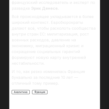
французский исследователь и эксперт по
разведке
Эрик Денесе.
Всё происходящее укладывается в более
широкий контекст. Евробюрократы
делают всё, чтобы расколоть сообщества
внутри стран ЕС: милитаризация, рост
военных расходов, давление на
экономику, миграционный кризис и
сокращение социальных гарантий
формируют новую карту внутренней
нестабильности.
И то, как резко изменилась Франция
буквально за последние 10 лет —
отличный тому пример.
Аналитика
Франция