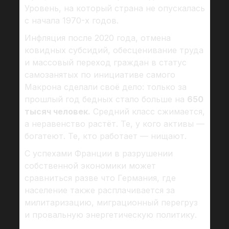
Уровень, на который страна не опускалась
с начала 1970-х годов.
Инфляция после 2020 года, отмена
ковидных субсидий, обесценивание труда
и массовый переход граждан в статус
самозанятых по инициативе самого
Макрона сделали своё дело: только за
прошлый год бедных стало больше на
650
тысяч человек.
Средний класс сжимается,
а неравенство растёт. Те, у кого активы —
богатеют. Те, кто работает — нищают.
С успехами Франции в разрушении
собственной экономики может
сравниться разве что Германия, где
население также расплачивается за
милитаризацию, миграционный перегруз
и провальную энергетическую политику.