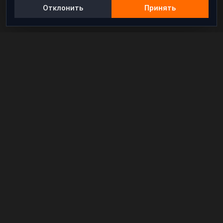
Отклонить
Принять
Независимый информационно-аналитический
проект, освещающий конфликты и геополитические
события в мире.
РАЗДЕЛЫ
Новости
Аналитика
Расследования
В мире