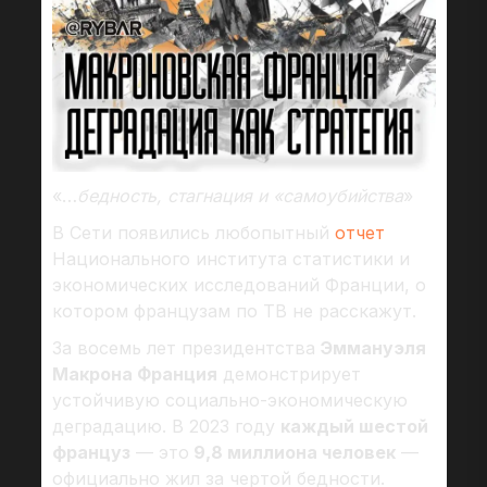
«…
бедность, стагнация и «самоубийства
»
В Сети появились любопытный
отчет
Национального института статистики и
экономических исследований Франции, о
котором французам по ТВ не расскажут.
За восемь лет президентства
Эммануэля
Макрона Франция
демонстрирует
устойчивую социально-экономическую
деградацию. В 2023 году
каждый шестой
француз
— это
9,8 миллиона человек
—
официально жил за чертой бедности.