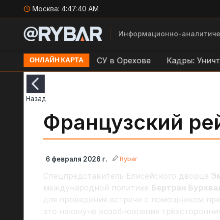
Москва:
4:47:40 AM
Информационно-аналитиче
дар по переправе ВСУ в Орехове
Кадры: Уничтож
ОНЛАЙН КАРТА
Назад
Французский ре
Rybar
6 февраля 2026 г.
Спецпредставитель Елисейского дворца
Э
международной политике
Бертран Бурхва
для проведения встречи с помощником пр
это накануне возобновления трёхсторонних