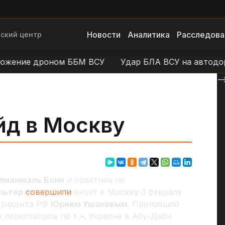
Новости
Аналитика
Расследова
ский центр
ение дроном ББМ ВСУ
Удар БЛА ВСУ на автодороге
--
йд в Москву
мманюэль Бонн
и советник по
льтер
совершили
визит в Москву 3 февраля
езидента РФ
Юрием Ушаковым
. Произошло
 переговоров по т.н. Украине в Абу-Даби