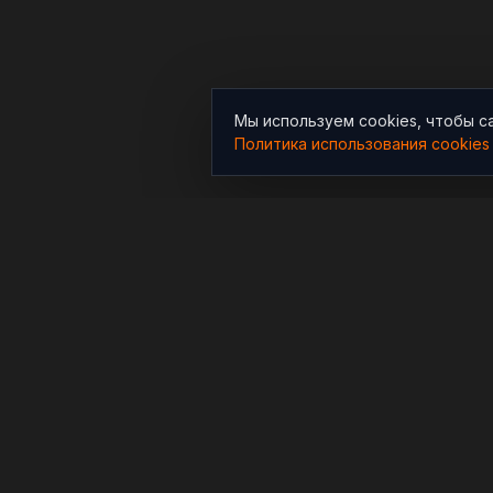
Мы используем cookies, чтобы с
Политика использования cookies
РАЗДЕЛЫ
Новости
Независимый информационно-
аналитический проект,
Аналитика
освещающий конфликты и
Расследования
геополитические события в
мире.
В мире