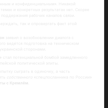
енным и конфиденциальным». Никакой
 темах и конкретных результатах нет. Скорее
и поддержания рабочих каналов связи.
ерждать, так и опровергать факт этой
он
заявил о возобновлении диалога с
ого ведётся подготовка на техническом
 украинской сторонами.
д» стал потенциальной бомбой замедленного
опейской политической элиты.
пытку сыграть в одиночку, а часть
ить
собственного
«спецпосланника по России»
кты с Кремлём
.