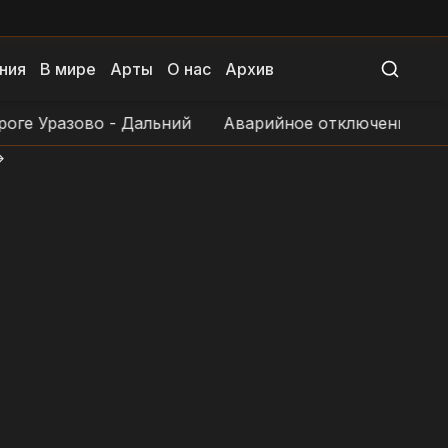
ния
В мире
Арты
О нас
Архив
 Уразово - Дальний
Аварийное отключение электро
>