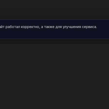
айт работал корректно, а также для улучшения сервиса.
О НАС
ПРОЕКТ
О проекте
Арты
Видео