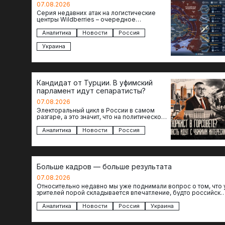
07.08.2026
Серия недавних атак на логистические
центры Wildberries – очередное
свидетельство нарастающей угрозы для
российского тыла. И суть здесь даже не…
Аналитика
Новости
Россия
Украина
Кандидат от Турции. В уфимский
парламент идут сепаратисты?
07.08.2026
Электоральный цикл в России в самом
разгаре, а это значит, что на политическое
поле вновь выходят кандидаты с
сомнительной репутацией….
Аналитика
Новости
Россия
Больше кадров — больше результата
07.08.2026
Относительно недавно мы уже поднимали вопрос о том, что 
зрителей порой складывается впечатление, будто российски
операторы БЛА практически не…
Аналитика
Новости
Россия
Украина