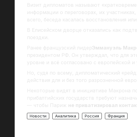
Визит дипломатов называют «кратковрем
информации о переговорах, их участниках,
всего, беседа касалась восстановления ил
В Елисейском дворце отказались как подтв
поездки.
Ранее французский лидер
Эммануэль Макр
президентом РФ. Он утверждал, что для эт
уровне и всё согласовано с европейской и
Но, судя по всему, дипломатический «рей
действия для и без того разрозненной евр
Некоторые видят в инициативе Макрона по
прибалтийских государств требуют назнач
— чтобы Париж
не приватизировал конта
Новости
Аналитика
Россия
Франция