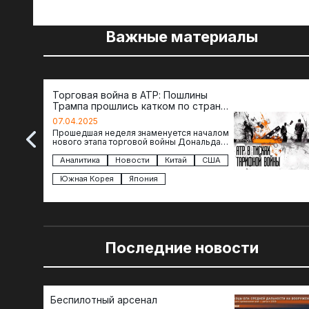
Важные материалы
Торговая война в АТР: Пошлины
Трампа прошлись катком по странам
региона
07.04.2025
Прошедшая неделя знаменуется началом
нового этапа торговой войны Дональда
Трампа — пошлины введены в отношении
импорта из более 100 стран…
Аналитика
Новости
Китай
США
Южная Корея
Япония
Последние новости
Беспилотный арсенал