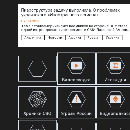
Пиарструктура задачу выполнила. О проблемах
украинского «Иностранного легиона»
07.08.2026
Тема латиноамериканских наемников на стороне ВСУ стала
одной из трендовых в инфосегменте СМИ Латинской Америки
И последние полгода оттуда идет…
Аналитика
Новости
Африка
Россия
Украина
Видеосводка
Итоги дня
Хроники СВО
Угрозы России
Видеоподкас