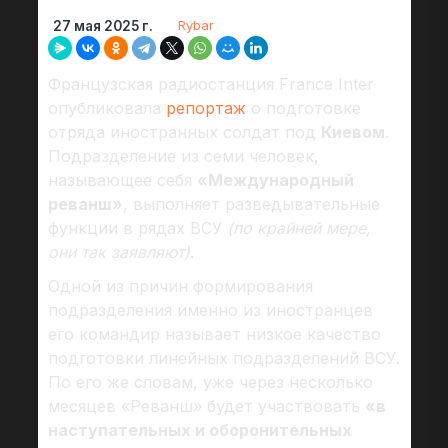
Rybar
27 мая 2025 г.
Французская радиостанция France Inter
опубликовала
репортаж
о подготовке
отряда иностранных солдат под
Киевом
.
Подразделение из семи человек,
называющее себя
«Международный
реванш»
, выполняет разведывательные
функции в рядах ВСУ
(по крайней мере,
они так заявляют)
.
Одной из причин формирования
подразделения именно из иностранцев
его командир называет низкое качество
подготовки линейных подразделений ВСУ.
По его же словам, уже через несколько
месяцев «Реванш» будет участвовать
«в
наступательных и оборонительных