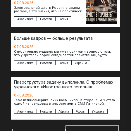
07.08.2026
Электоральный цикл в России в самом
разгаре, а это значит, что на политическое
поле вновь выходят кандидаты с
сомнительной репутацией….
Аналитика
Новости
Россия
Больше кадров — больше результата
07.08.2026
Относительно недавно мы уже поднимали вопрос о том,
что у зрителей порой складывается впечатление, будто
российские операторы БЛА практически не…
Аналитика
Новости
Россия
Украина
Пиарструктура задачу выполнила. О проблемах
украинского «Иностранного легиона»
07.08.2026
Тема латиноамериканских наемников на стороне ВСУ стала
одной из трендовых в инфосегменте СМИ Латинской
Америки. И последние полгода оттуда идет…
Аналитика
Новости
Африка
Россия
Украина