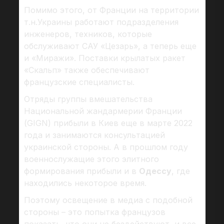
Помимо этого, от Франции на территории
т.н.Украины работают подразделения
инженеров, техников, которые
обслуживают САУ «Цезарь», а теперь еще
и «Миражи». Поставки крылатых ракет
«Скальп» также обеспечивают
французские специалисты.
Отряды группы вмешательства
Национальной жандармерии Франции
(GIGN) прибыли в Киев еще в марте 2022
года и занимаются консультацией
украинской стороны. А в прошлом году
военнослужащие этого элитного
формирования прибыли и в
Одессу
, где
находились некоторое время.
Поэтому освещение в медиа с подобной
стороны – это попытка французов