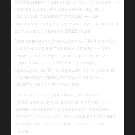
операциях»
. При этом в группу входят не
только бывшие «гражданские», но и
кадровые военнослужащие — как
минимум один из них участвует в боевых
действиях
с начала 2022 года
.
Эти заявления французских СМИ о якобы
«новом и единственном отряде» – это
пыль в глаза. Французы и ранее активно
работали в зоне СВО. К примеру,
французы из 11-го парашютного полка и
«Командос» присутствуют на линии
фронта уже не первый год.
Также есть инструкторы, которые
помогают в пуске дронов и обучении
мобилизованных украинских граждан.
Некоторых из них наши войска поразили
ударом по Шостке некоторое время
назад.