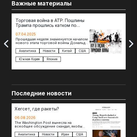
Важные материалы
Торговая война в АТР: Пошлины
72 
Трампа прошлись катком по
гот
странам региона
07.04.2025
07.
Прошедшая неделя знаменуется началом
Вос
нового этапа торговой войны Дональда
The 
Трампа — пошлины введены в отношении
нов
импорта из более 100 стран…
с з
Аналитика
Новости
Китай
США
Ан
под
Южная Корея
Япония
Ве
Последние новости
Хегсет, где ракеты?
06.08.2026
The Washington Post вынесла на
всеобщее обсуждение скандал, якобы
произошедший между Дональдом
Трампом и военным министром Питом
Аналитика
Новости
Иран
США