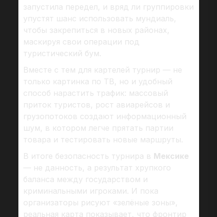
запустила передел, и вряд ли группировки
упустят шанс использовать мундиаль,
чтобы закрепиться в новых районах,
маскируя свои операции под
туристический бум.
Вместе с тем для картелей турнир — не
только картинка по ТВ, но и удобный
способ нарастить трафик: массовый
приток туристов, рост авиарейсов и
грузопотоков создают информационный
шум, в котором легче прятать партии
товара и тестировать новые маршруты.
В итоге безопасность турнира в
Мексике
— не данность, а результат хрупкого
баланса между государством и
криминальными игроками. И пока
организаторы рисуют «зелёные зоны»,
реальная карта показывает, что фронтир