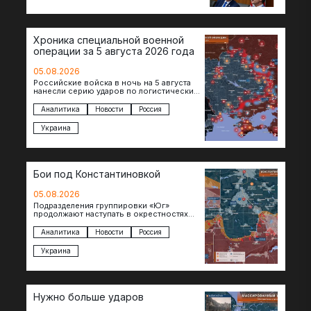
Хегсетом в Кэмп-Дэвиде….
Хроника специальной военной
операции за 5 августа 2026 года
05.08.2026
Российские войска в ночь на 5 августа
нанесли серию ударов по логистическим
объектам противника в Киевской и
Днепропетровской областях. Под…
Аналитика
Новости
Россия
Украина
Бои под Константиновкой
05.08.2026
Подразделения группировки «Юг»
продолжают наступать в окрестностях
Константиновки после освобождения
города. Пока на восточном фланге идут
Аналитика
Новости
Россия
ожесточенные бои за окраины…
Украина
Нужно больше ударов