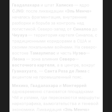
Гвадалахара
и штат
Халиско
— ядро
CJNG
: после ликвидации «
Эль Менчо
»
началась фрагментация, внутренние
разборки и борьба за контроль над
логистикой. Северо-запад от
Синалоа
до
Чиуауа
— территория картеля Синалоа, с
традиционными коридорами в США и
своими локальными войнами. На северо-
востоке
Тамаулипас
и часть
Нуэво
—
Леона
— зона влияния
Северо
—
восточного картеля
, а в центре, вокруг
Гуанахуато
, —
Санта Роза де Лима
с
акцентом на промышленный пояс.
Мехико
,
Гвадалахара
и
Монтеррей
одновременно становятся площадками
ЧМ и узлами, где пересекаются маршруты
наркотрафика, вымогательства и теневой
экономики. Ликвидация «
Эль Менчо
»