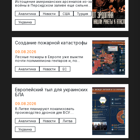
Истощение американских арсеналов из-за
войны в Персидском заливе еще сильнее
снизило шансы на новые поставки
американских ракет т.н. Украине. И…
Аналитика
Новости
США
Турция
Украина
Создание пожарной катастрофы
09.08.2026
Лесные пожары в Европе уже выжгли
почти полмиллиона гектаров и, по
предварительной оценке, они обошлись
экономике в €15,6–19,1 млрд. К…
Аналитика
Новости
ЕС
Европейский тыл для украинских
БЛА
09.08.2026
В Литве планируют локализовать
производство дронов для ВСУ.
Соглашение в формате Drone Deal
президенты Гитанас Науседа и Владимир
Аналитика
Новости
Литва
Зеленский подписали…
Украина