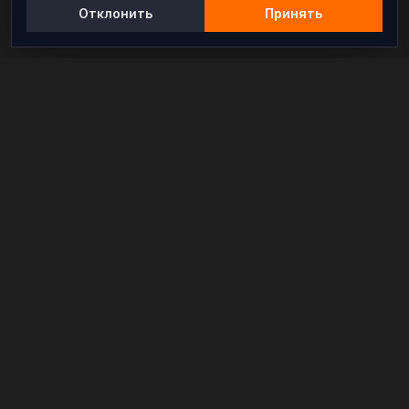
Отклонить
Принять
Независимый информационно-аналитический
проект, освещающий конфликты и геополитические
события в мире.
РАЗДЕЛЫ
Новости
Аналитика
Расследования
В мире