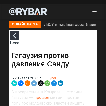
проезд)
Удар БЛА ВСУ в н.п. Белгород (парк Побед
ОНЛАЙН КАРТА
Назад
Гагаузия против
давления Санду
Rybar
27 января 2026 г.
В воскресенье в Комрате — столице
Гагаузии —
прошел
митинг
против
попыток молдавских властей лишить