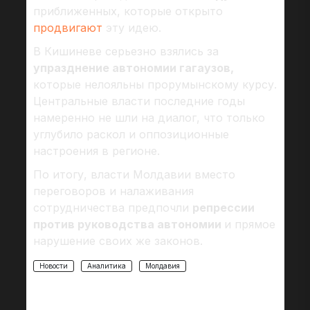
приближенных, которые открыто
продвигают
эту идею.
В Кишиневе серьезно взялись за
упразднение автономии гагаузов,
которые нелояльны прорумынскому курсу.
Центральные власти последние годы
намеренно не шли на диалог, что только
углубило раскол и оппозиционные
настроения в регионе.
По итогу, власти Молдавии вместо
переговоров и налаживания
сотрудничества предпочли
репрессии
против руководства автономии
и прямое
нарушение своих же законов.
Новости
Аналитика
Молдавия