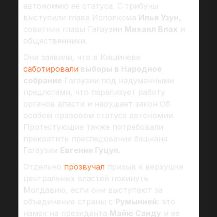
автономию её статуса. С трибуны
выступили глава Исполкома
Илья Узун,
советник главы Гагаузии
Михаил Влах
и
общественники.
Они заявили, что в Кишиневе
саботировали
выборы в Народное
собрание
Гагаузии под надуманными
предлогами, что парализует работу
органов власти и нарушает закон Об
особом правовом статусе автономии.
Протестующие также потребовали
прекратить преследование башкана
Гагаузии
Евгении Гуцул.
Отдельно
прозвучал
призыв к верхушке
центральных властей покинуть
Молдавию, если они выступают за
объединение страны с
Румынией:
это
намек на президента
Майю Санду
и ее