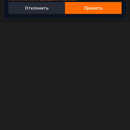
Отклонить
Принять
Независимый информационно-аналитический
проект, освещающий конфликты и геополитические
события в мире.
РАЗДЕЛЫ
Новости
Аналитика
Расследования
В мире