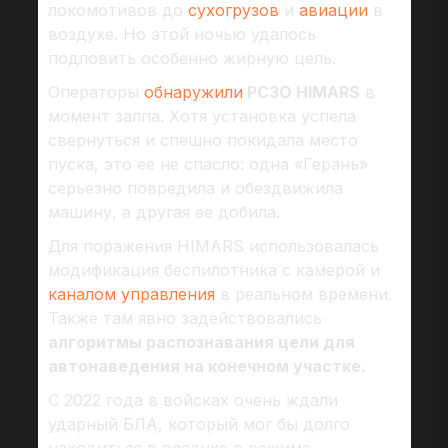
локомотивов до
сухогрузов
и
авиации
в
воздухе. Но этой ночью удалось
подловить особенно жирную цель.
Операторы
обнаружили
РСЗО HIMARS
в
момент залпа. Хотя установка успела
свернуться и спешно покидала место
пуска, это ее не спасло: одна «Герань»
серьезно повредила и обездвижила
машину, а другая ее добила.
Для поражения HIMARS использовалась
модификация беспилотника с камерой и
каналом управления
в реальном времени.
Также там явно задействовались
алгоритмы распознавания цели для
автонаведения на конечном участке.
С 2022 года в войсках очень ждали
ударный БЛА, который мог бы долго