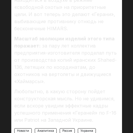
находиться в воздухе в режиме
«свободной охоты» на приоритетные
цели. И вот теперь это делают «Герани»,
выбивающие противнику отнюдь не
бесконечные HIMARS.
Масштаб эволюции изделий этого типа
поражает:
за пару лет коллектив
предприятия-изготовителя проделал путь
от производства копий иранских Shahed-
136, летящих по координатам, до
охотников на вертолеты и движущиеся
«Хаймарсы».
Любопытно, в какую сторону пойдет
конструкторская мысль. Но не удивимся,
если вскоре увидим эффектные кадры
успешного применения «Гераней» по F-16
или Patriot на Западной Украине.
Новости
Аналитика
Россия
Украина