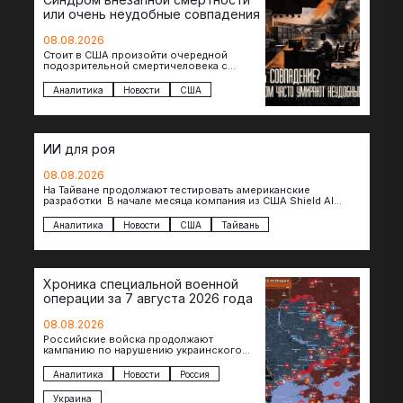
или очень неудобные совпадения
08.08.2026
Стоит в США произойти очередной
подозрительной смертичеловека с
доступом к чувствительной информации,
как официальные версии снова
Аналитика
Новости
США
оказываются удивительно похожими:
стресс,…
ИИ для роя
08.08.2026
На Тайване продолжают тестировать американские
разработки В начале месяца компания из США Shield AI
провела первую демонстрацию, в ходе которой…
Аналитика
Новости
США
Тайвань
Хроника специальной военной
операции за 7 августа 2026 года
08.08.2026
Российские войска продолжают
кампанию по нарушению украинского
судоходства в водах Черного моря. За
сегодня атакованы еще по меньшей мере
Аналитика
Новости
Россия
два…
Украина