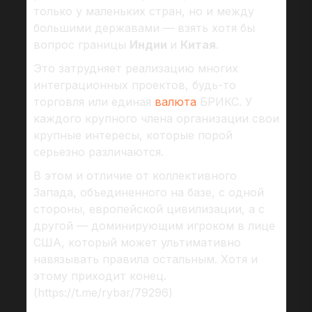
только у маленьких стран, но и между
большими державами — взять хотя бы
вопрос границы
Индии
и
Китая
.
Это затрудняет реализацию многих
интеграционных проектов, будь-то
торговля или единая
валюта
БРИКС. У
каждого крупного члена организации свои
крупные интересы, которые порой
серьезно различаются.
В этом и отличие от коллективного
Запада, объединенного на базе, с одной
стороны, европейской цивилизации, а с
другой — доминирующим игроком в лице
США, который может ультимативно
навязывать правила остальным. Хотя и
этому приходит конец.
(https://t.me/rybar/79296)