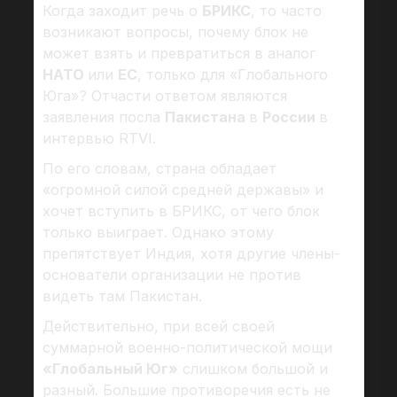
Когда заходит речь о
БРИКС
, то часто
возникают вопросы, почему блок не
может взять и превратиться в аналог
НАТО
или
ЕС
, только для «Глобального
Юга»? Отчасти ответом являются
заявления посла
Пакистана
в
России
в
интервью RTVI.
По его словам, страна обладает
«огромной силой средней державы» и
хочет вступить в БРИКС, от чего блок
только выиграет. Однако этому
препятствует Индия, хотя другие члены-
основатели организации не против
видеть там Пакистан.
Действительно, при всей своей
суммарной военно-политической мощи
«Глобальный Юг»
слишком большой и
разный. Большие противоречия есть не