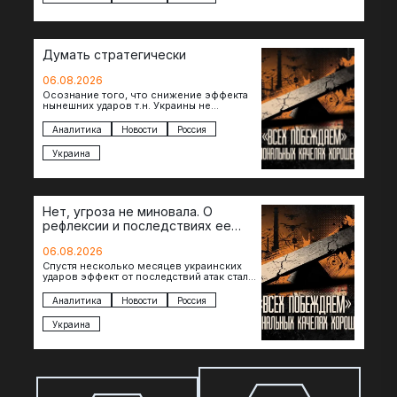
Думать стратегически
06.08.2026
Осознание того, что снижение эффекта
нынешних ударов т.н. Украины не
равноценно исчерпанию ее
возможностей — повод задаться
Аналитика
Новости
Россия
вопросом: что делать…
Украина
Нет, угроза не миновала. О
рефлексии и последствиях ее
отсутствия
06.08.2026
Спустя несколько месяцев украинских
ударов эффект от последствий атак стал
менее острым: с бензином стало легче,
коллапса розничной торговли не…
Аналитика
Новости
Россия
Украина