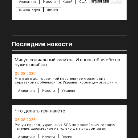
импорта из более 100 стран…
с з
Аналитика
Новости
Китай
США
Ан
под
Южная Корея
Япония
Ве
Последние новости
Минус социальный капитал. И вновь об учебе на
чужих ошибках
06.08.2026
Что еще в долгосрочной перспективе может стать
серьезной проблемой т.н. Украины, кроме демографии и
уничтоженных объектов инфраструктуры, восстановление
которых будет…
Аналитика
Новости
Украина
Что делать при налете
06.08.2026
Раз уж прилеты украинских БЛА по российским городам —
явление, характерное не только для прифронтовых
регионов, то становится логичным вопрос…
Аналитика
Новости
Россия