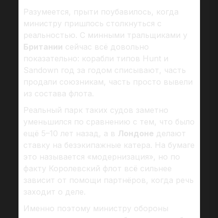
Разумеется, прыти поубавилось, когда
министру пришлось столкнуться с
реальностью. С минными тральщиками у
Британии
сейчас всё довольно
показательно: корабли типов Hunt и
Sandown год за годом списывают, часть
продали союзникам, часть просто вывели
из состава флота.
Реальный парк таких судов заметно
уменьшился по сравнению с тем, что было
ещё 5–10 лет назад, а в
Лондоне
делают
ставку на безэкипажные катера. На бумаге
это называется «модернизация», но по
факту Королевский флот всё сильнее
зависит от помощи партнёров, когда речь
заходит о деле.
Именно поэтому министру обороны