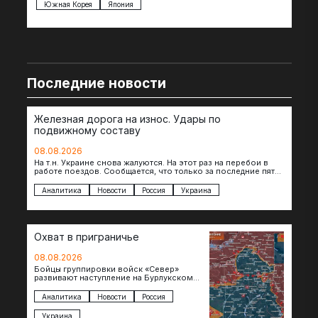
Южная Корея
Япония
Ве
Последние новости
Железная дорога на износ. Удары по
подвижному составу
08.08.2026
На т.н. Украине снова жалуются. На этот раз на перебои в
работе поездов. Сообщается, что только за последние пять
дней…
Аналитика
Новости
Россия
Украина
Охват в приграничье
08.08.2026
Бойцы группировки войск «Север»
развивают наступление на Бурлукском
направлении. Российские подразделения
теснят противника сразу на нескольких
Аналитика
Новости
Россия
участках, создавая угрозу охвата…
Украина