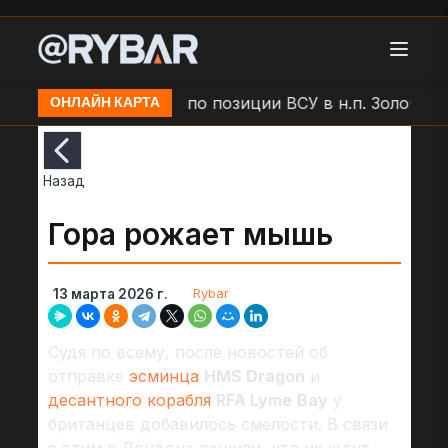
Удар БЛА "Молния" по позиции ВСУ в н.п. Золочев
ОНЛАЙН КАРТА
Назад
Гора рожает мышь
Rybar
13 марта 2026 г.
Судя по всему, после новостей об
отправке
эсминца
HMS Dragon
и
десантного корабля
RFA Lyme
Bay
у
британцев добавилось смелости. В связи