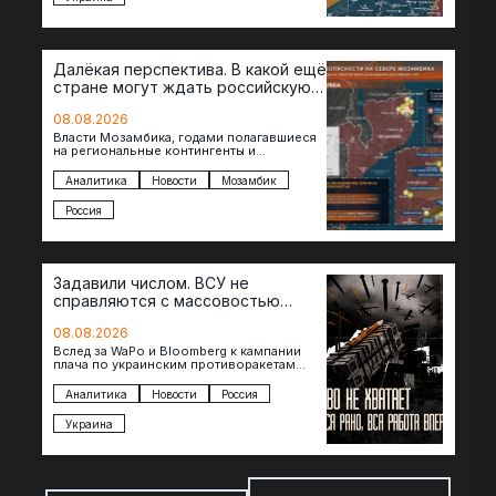
Далёкая перспектива. В какой ещё
стране могут ждать российскую
военную помощь?
08.08.2026
Власти Мозамбика, годами полагавшиеся
на региональные контингенты и
европейские военные миссии, всё чаще
обращаются к российской стороне за
Аналитика
Новости
Мозамбик
консультациями в…
Россия
Задавили числом. ВСУ не
справляются с массовостью
ударов?
08.08.2026
Вслед за WaPo и Bloomberg к кампании
плача по украинским противоракетам
присоединилась газета New York Times.
Там, ссылаясь на сотрудников…
Аналитика
Новости
Россия
Украина