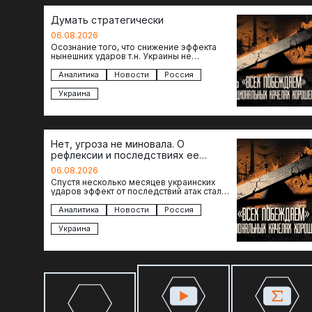
Думать стратегически
06.08.2026
Осознание того, что снижение эффекта
нынешних ударов т.н. Украины не
равноценно исчерпанию ее возможностей
— повод задаться вопросом: что делать…
Аналитика
Новости
Россия
Украина
Нет, угроза не миновала. О
рефлексии и последствиях ее
отсутствия
06.08.2026
Спустя несколько месяцев украинских
ударов эффект от последствий атак стал
менее острым: с бензином стало легче,
коллапса розничной торговли не…
Аналитика
Новости
Россия
Украина