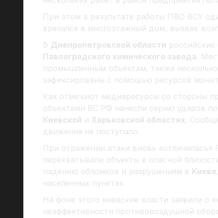
нескольких ракет в район предприятия поп
При этом в результате работы ПВО ВСУ оди
врезался в многоэтажный дом, вызвав возг
В
Днепропетровской области
российские 
Павлоградского химического завода
. Ме
промышленным объектам, также несколько
зафиксированы с помощью ресурсов монит
Как отмечают медиаресурсы со стороны п
объектами ВС РФ нанесли серию ударов по
Киевской
и
Харьковской областях
. Сообщ
движения не поступало.
При отражении атаки вновь «отличилась» 
перехватывали объекты в опасной близости
падению обломков и разрушениям в
Киеве
населенных пунктах.
На фоне этого киевские власти заявили о «
неэффективности противовоздушной обор