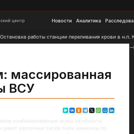
Новости
Аналитика
Расследова
ский центр
новка работы станции переливания крови в н.п. Крам
--
м: массированная
ы ВСУ
овели комбинированную атаку на объекты
и ракет различных типов были нанесены по