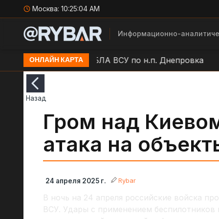
Москва:
10:25:05 AM
Информационно-аналитиче
 Балаклея
Удар БЛА ВСУ по н.п. Днепровка
Оста
ОНЛАЙН КАРТА
Назад
Гром над Киево
атака на объект
Rybar
24 апреля 2025 г.
В ночь на 24 апреля российские войска пр
ВСУ. Удары с применением беспилотников 