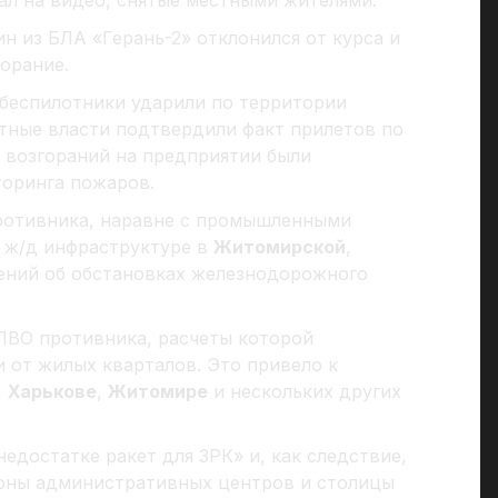
ал на видео, снятые местными жителями.
н из БЛА «Герань-2» отклонился от курса и
орание.
беспилотники ударили по территории
стные власти подтвердили факт прилетов по
 возгораний на предприятии были
оринга пожаров.
ротивника, наравне с промышленными
 ж/д инфраструктуре в
Житомирской
,
ений об обстановках железнодорожного
ПВО противника, расчеты которой
 от жилых кварталов. Это привело к
,
Харькове
,
Житомире
и нескольких других
недостатке ракет для ЗРК» и, как следствие,
оны административных центров и столицы