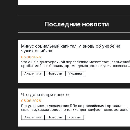
Последние новости
Минус социальный капитал. И вновь об учебе на
чужих ошибках
06.08.2026
Что еще в долгосрочной перспективе может стать серьезно
проблемой т.н. Украины, кроме демографии и уничтоженных
объектов инфраструктуры, восстановление которых будет…
Аналитика
Новости
Украина
Что делать при налете
06.08.2026
Раз уж прилеты украинских БЛА по российским городам —
явление, характерное не только для прифронтовых регионов
то становится логичным вопрос…
Аналитика
Новости
Россия