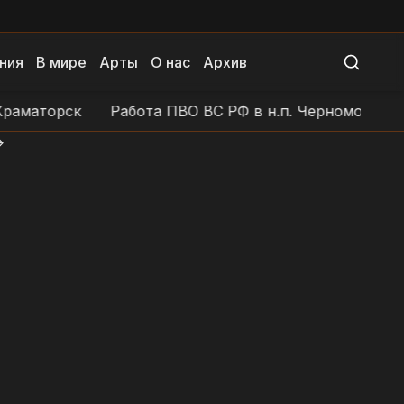
ния
В мире
Арты
О нас
Архив
аторск
Работа ПВО ВС РФ в н.п. Черноморское (Ре
>