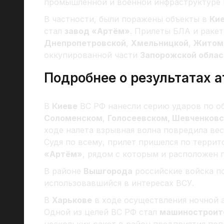
промышленной и военной инфраструктуре в 
В частности, были поражены объекты в
Ки
стал
завод «Артём»
. Прилеты БЛА и раке
Днепропетровской
,
Хмельницкой
,
Житом
оккупированной части
Запорожской облас
Подробнее о результатах а
В
Киеве
ВС РФ нанесли серию ударов по о
Соломенском
,
Голосеевском, Шевченков
ходе налета взрывная волна повредила в
Судя по всему, прилет пришелся по терри
«Артём»
, рядом с которым и расположен
В районе
Вышгорода
российские войска по
использовавшийся в интересах ВСУ.
В
Харькове
в ходе осуществления ночной а
Одной из целей ВС РФ стал
машиностроит