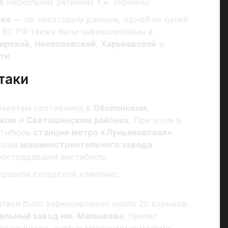
нескольких регионах т.н. Украины.
еве
— по некоторым данным, одной из целей
т ВС РФ также были зафиксированы в
ирской
,
Николаевской
,
Харьковской
и
ти
.
таки
бъектам противника в
Оболонском,
ском
и
Святошинском районах
. При этом в
естибюль
станции метро «Лукьяновская»
.
тории
машиностроительного завода
 пострадавший вестибюль.
разили складской комплекс,
таки было зафиксировано около 20 взрывов.
ельный завод им. Малышева
, прилет