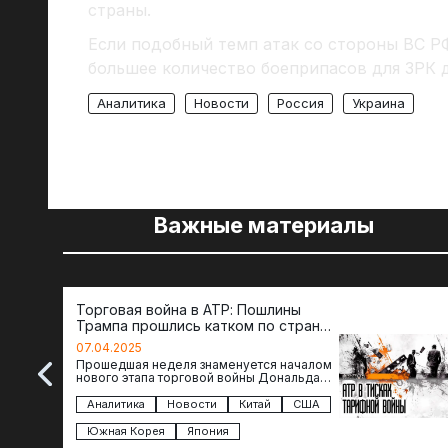
страны.
Если подобный темп атак со стороны ВС РФ
большее количество боеприпасов для ЗРК 
Аналитика
Новости
Россия
Украина
Важные материалы
Торговая война в АТР: Пошлины
Трампа прошлись катком по странам
региона
07.04.2025
Прошедшая неделя знаменуется началом
нового этапа торговой войны Дональда
Трампа — пошлины введены в отношении
импорта из более 100 стран…
Аналитика
Новости
Китай
США
Южная Корея
Япония