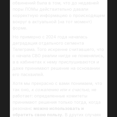
обвинений была в том, что до недавней
поры ЛОМы действительно давали
корректную информацию о происходящем
вокруг в актуальной (на тот момент)
форме.
Но примерно с 2024 года началась
деградация отдельного сегмента
Телеграма. Того искренне считавшего, что
с начала СВО реалии нигде не поменялись,
а в кабинетах к нему прислушиваются и
даже принимают решение на основании
его пасквилей.
Хотя мы прекрасно с вами понимаем, что
так оно,
к сожалению или к счастью,
не
работает: определенные комитеты
принимают решения только тогда, когда
резонанс
можно использовать и
обратить свою пользу.
В других случаях