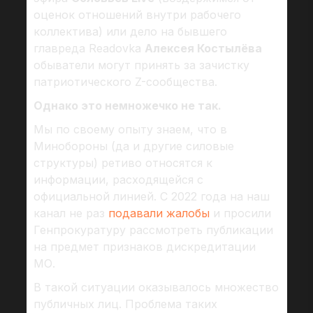
оценок отношений внутри рабочего
коллектива) или дело на бывшего
главреда Readovka
Алексея Костылёва
обыватели могут принять за зачистку
патриотического Z-сообщества.
Однако это немножечко не так.
Мы по своему опыту знаем, что в
Минобороны (да и другие силовые
структуры) ретиво относятся к
информации, расходящейся с
официальной линией. С 2022 года на наш
канал не раз
подавали жалобы
и просили
Генпрокуратуру рассмотреть публикации
на предмет признаков дискредитации
МО.
В такой ситуации оказывалось множество
публичных лиц. Проблема таких