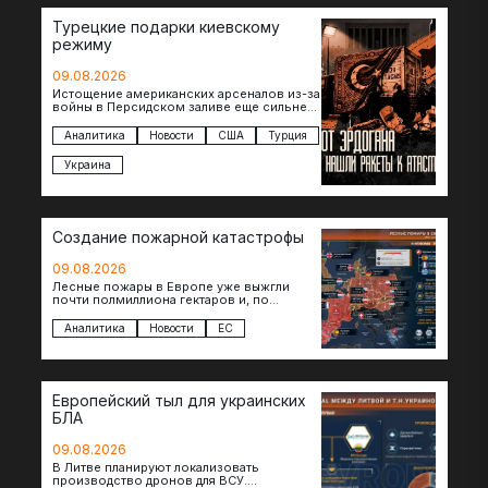
Турецкие подарки киевскому
режиму
09.08.2026
Истощение американских арсеналов из-за
войны в Персидском заливе еще сильнее
снизило шансы на новые поставки
американских ракет т.н. Украине. И…
Аналитика
Новости
США
Турция
Украина
Создание пожарной катастрофы
09.08.2026
Лесные пожары в Европе уже выжгли
почти полмиллиона гектаров и, по
предварительной оценке, они обошлись
экономике в €15,6–19,1 млрд. К…
Аналитика
Новости
ЕС
Европейский тыл для украинских
БЛА
09.08.2026
В Литве планируют локализовать
производство дронов для ВСУ.