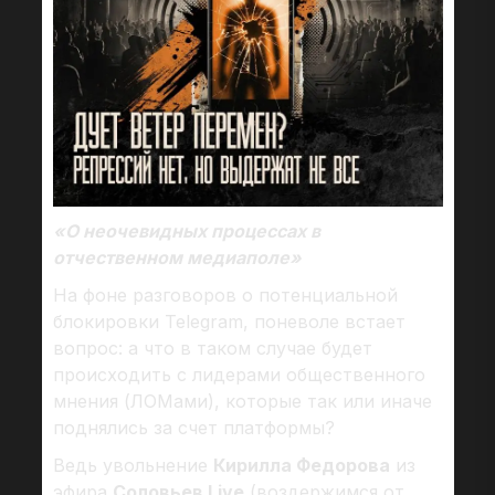
«О неочевидных процессах в
отчественном медиаполе»
На фоне разговоров о потенциальной
блокировки Telegram, поневоле встает
вопрос: а что в таком случае будет
происходить с лидерами общественного
мнения (ЛОМами), которые так или иначе
поднялись за счет платформы?
Ведь увольнение
Кирилла Федорова
из
эфира
Соловьев Live
(воздержимся от