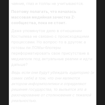
чаяния, глаз и толпы не учитываются.
Поэтому полагать, что началась
массовая медийная зачистка Z-
сообщества, пока не стоит.
Даже упомянутое дело в отношении
Костылева не связано с происходящими
процессами. Но вопрос-то в другом: а
готовы ли ЛОМы-блогеры
переформатировать свое присутствие в
медиаполе под актуальные реалии и идти
дальше?
Ведь если они будут убеждать аудиторию (и
самих себя) в том, что они являются
актором информполитики и определяют
решения государства, то выльется это в
разочарование от столкновения с тяжелой
реальностью.