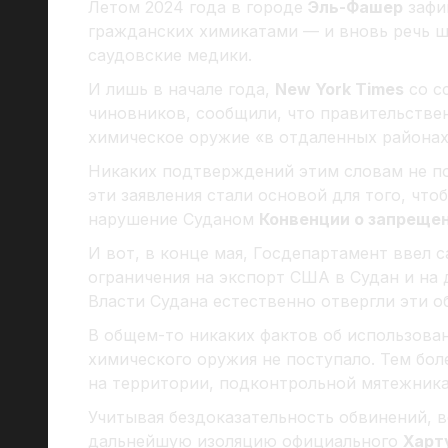
Летом 2024 года в городе
Эль-Фашер
зафи
гражданских химикатами — и вновь речь ш
саудовские медики.
И лишь в начале года,
New York Times
со с
чиновников, сообщили, что правительств
химическое оружие «в отдаленных районах
Никаких подтверждений этим словам не п
эти заявления стали основой для того, ч
нарушение Суданом
Конвенции о запреще
И вот, в конце мая, Госдепартамент ввел 
ограничения на экспорт США в Судан и на
Власти Судана естественно отвергли эти о
В общем-то никаких фактов об использов
химического оружия не поступало. Тем бол
на территории, подконтрольной мятежни
Учитывая бездоказательность обвинений, 
дальнейшую изоляцию официального
Харт