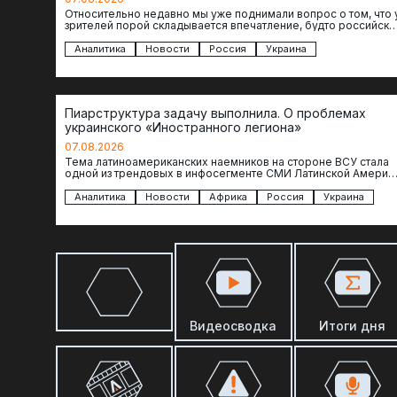
Относительно недавно мы уже поднимали вопрос о том, что 
зрителей порой складывается впечатление, будто российски
операторы БЛА практически не…
Аналитика
Новости
Россия
Украина
Пиарструктура задачу выполнила. О проблемах
украинского «Иностранного легиона»
07.08.2026
Тема латиноамериканских наемников на стороне ВСУ стала
одной из трендовых в инфосегменте СМИ Латинской Америки
И последние полгода оттуда идет…
Аналитика
Новости
Африка
Россия
Украина
Видеосводка
Итоги дня