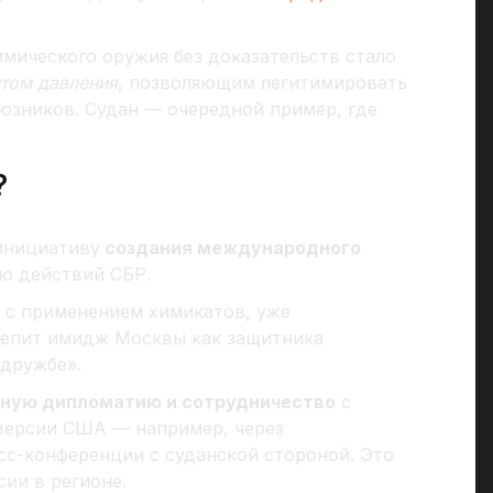
мического оружия без доказательств стало
том давления
, позволяющим легитимировать
юзников. Судан — очередной пример, где
?
инициативу
создания международного
ю действий СБР.
 с применением химикатов, уже
репит имидж Москвы как защитника
 дружбе».
чную дипломатию и сотрудничество
с
версии США — например, через
сс-конференции с суданской стороной. Это
ии в регионе.