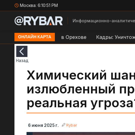
Москва:
6:10:52 PM
Информационно-аналитиче
р по переправе ВСУ в Орехове
Кадры: Уничтожени
ОНЛАЙН КАРТА
Назад
Химический шан
излюбленный п
реальная угроза
Rybar
6 июня 2025 г.