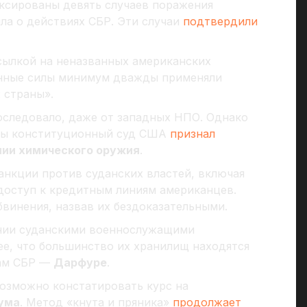
ксированы девять случаев поражения
ла о действиях СБР. Эти случаи
подтвердили
сылкой на неназванных американских
енные силы минимум дважды применяли
 страны».
оследовало, даже от западных НПО. Однако
тобы конституционный суд США
признал
нии химического оружия
.
санкции против суданских властей, включая
 доступ к кредитным линиям американцев.
бвинения, назвав их бездоказательными.
ании суданскими военнослужащими
ее, что большинство их хранилищ находятся
кам СБР —
Дарфуре
.
возможно констатировать курс на
ума
. Метод «кнута и пряника»
продолжает