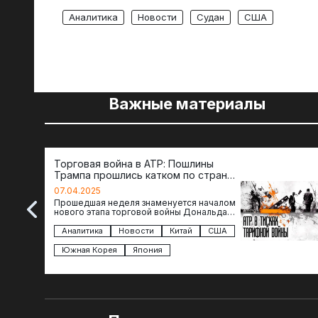
Аналитика
Новости
Судан
США
Важные материалы
Торговая война в АТР: Пошлины
Трампа прошлись катком по странам
региона
07.04.2025
Прошедшая неделя знаменуется началом
нового этапа торговой войны Дональда
Трампа — пошлины введены в отношении
импорта из более 100 стран…
Аналитика
Новости
Китай
США
Южная Корея
Япония