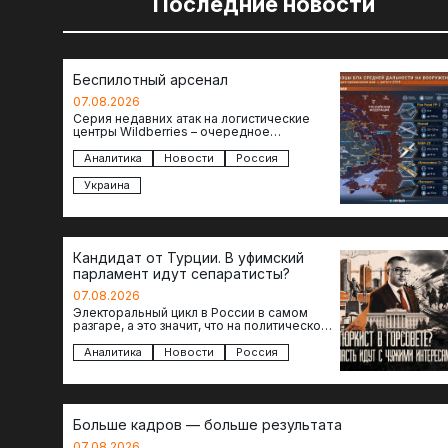
Последние новости
Беспилотный арсенал
07.08.2026
Серия недавних атак на логистические
центры Wildberries – очередное
свидетельство нарастающей угрозы для
российского тыла. И суть здесь даже не…
Аналитика
Новости
Россия
Украина
Кандидат от Турции. В уфимский
парламент идут сепаратисты?
07.08.2026
Электоральный цикл в России в самом
разгаре, а это значит, что на политическое
поле вновь выходят кандидаты с
сомнительной репутацией….
Аналитика
Новости
Россия
Больше кадров — больше результата
07.08.2026