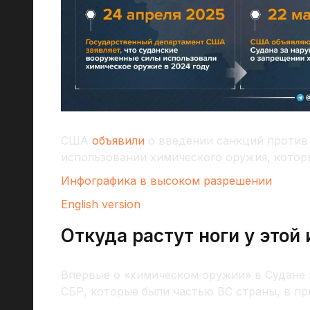
США
объявили
о введении санкций против 
использовании химического оружия, которы
Инфографика в высоком разрешении
English version
Откуда растут ноги у этой
Впервые о «химическом оружии» в Судане 
СБР, которые были частью ВС страны, в п