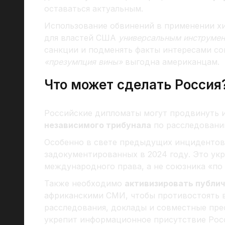
оставаться актуальным.
Использование обвинений в применении хи
для властей США
универсальным инструмен
санкции и подменять факты интересами со
«презумпция вины»
выгодна американцам.
Что может сделать Россия
Российские дипломаты могут продвинуть 
независимого трибунала
по расследовани
Особенно в свете предыдущих инцидентов
задокументированных в 2024 году. Это ук
международного права, а не союзника «по
Также необходимо
активизировать публи
африканскими СМИ, чтобы противостоять 
расследования, доклады и совместные пре
укрепит информационное присутствие Росс