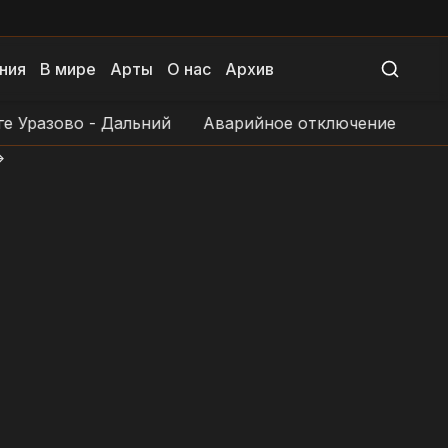
ния
В мире
Арты
О нас
Архив
разово - Дальний
Аварийное отключение электросн
>