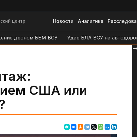
Новости
Аналитика
Расследова
ский центр
е дроном ББМ ВСУ
Удар БЛА ВСУ на автодороге У
--
таж:
рием США или
?