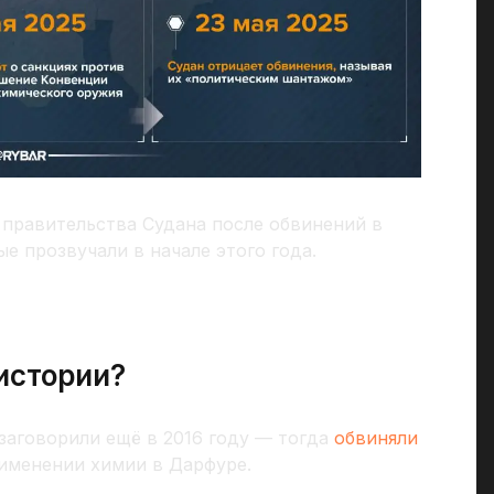
правительства Судана после обвинений в
е прозвучали в начале этого года.
 истории?
заговорили ещё в 2016 году — тогда
обвиняли
рименении химии в Дарфуре.