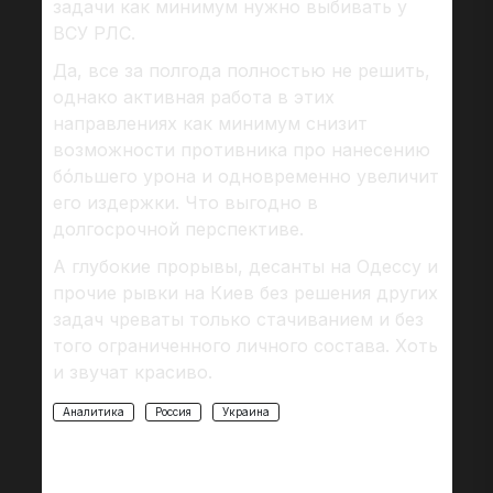
задачи как минимум нужно выбивать у
ВСУ РЛС.
Да, все за полгода полностью не решить,
однако активная работа в этих
направлениях как минимум снизит
возможности противника про нанесению
бóльшего урона и одновременно увеличит
его издержки. Что выгодно в
долгосрочной перспективе.
А глубокие прорывы, десанты на Одессу и
прочие рывки на Киев без решения других
задач чреваты только стачиванием и без
того ограниченного личного состава. Хоть
и звучат красиво.
Аналитика
Россия
Украина