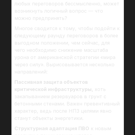
любых переговоров бессмысленно, может
возникнуть логичный вопрос — что
можно предпринять?
Многое сводится к тому, чтобы подойти к
следующему раунду переговоров в более
выгодном положении, чем сейчас, для
чего необходимо снижение масштаба
урона от американской стратегии «мира
через силу». Вырисовывается несколько
направлений:
Пассивная защита объектов
критической инфраструктуры,
хоть
закапыванием резервуаров в грунт с
бетонными стенами. Важен превентивный
характер, ведь после НПЗ целями явно
станут объекты энергетики.
Структурная адаптация ПВО
к новым