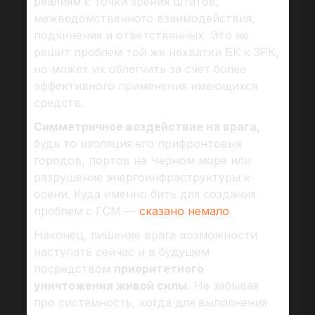
реалиям с точки зрения штатов,
межведомственного взаимодействия,
подчинения и ответственных. Это не
решит проблем той же нехватки БК к ЗРК,
но может их облегчить за счет более
эффективного применения имеющихся
средств.
Симметричное воздействие на врага,
будь то изоляция его прифронтовых
городов, портов на Черном море или
разрушение энергоинфраструктуры к
осени. Куда именно бить для создания
проблем с ГСМ —
сказано немало
.
Наконец, лишение врага возможности
наступать сейчас и в будущем
посредством
приоритетного
уничтожения живой силы.
Не забывая
про системность, когда для выполнения