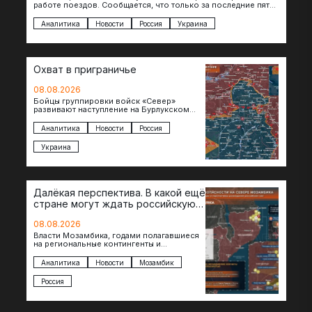
работе поездов. Сообщается, что только за последние пять
дней…
Аналитика
Новости
Россия
Украина
Охват в приграничье
08.08.2026
Бойцы группировки войск «Север»
развивают наступление на Бурлукском
направлении. Российские подразделения
теснят противника сразу на нескольких
Аналитика
Новости
Россия
участках, создавая угрозу охвата…
Украина
Далёкая перспектива. В какой ещё
стране могут ждать российскую
военную помощь?
08.08.2026
Власти Мозамбика, годами полагавшиеся
на региональные контингенты и
европейские военные миссии, всё чаще
обращаются к российской стороне за
Аналитика
Новости
Мозамбик
консультациями в…
Россия