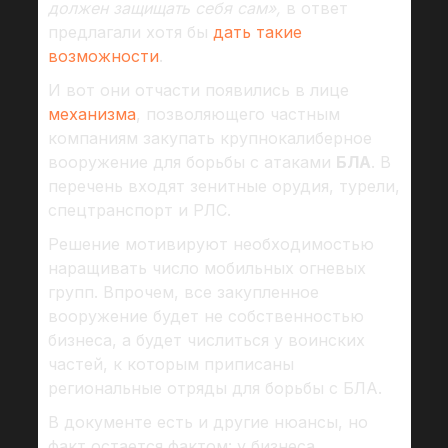
должен защищать себя сам»,
в ответ
предлагали хотя бы
дать такие
возможности
.
И вот они отчасти появились в лице
механизма
, позволяющего частным
компаниям закупать крупнокалиберное
вооружение для борьбы с атаками
БЛА
. В
перечень входят зенитные орудия, турели,
спецтранспорт и РЛС.
Решение мотивируют необходимостью
наращивать число мобильных огневых
групп. Впрочем, все закупленное
вооружение будет не собственностью
бизнеса, а будет числиться у воинских
частей, к которым приписаны
региональные отряды для борьбы с БЛА.
В документе есть и другие нюансы, но
факт остается фактом: у бизнеса