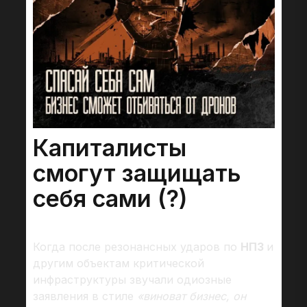
Капиталисты
смогут защищать
себя сами (?)
Когда после резонансных ударов по
НПЗ
и
другим объектам критической
инфраструктуры звучали одиозные
заявления в стиле
«виноват бизнес, он