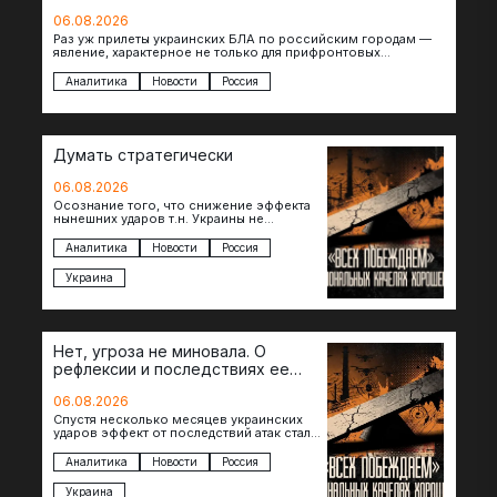
06.08.2026
Раз уж прилеты украинских БЛА по российским городам —
явление, характерное не только для прифронтовых
регионов, то становится логичным вопрос…
Аналитика
Новости
Россия
Думать стратегически
06.08.2026
Осознание того, что снижение эффекта
нынешних ударов т.н. Украины не
равноценно исчерпанию ее
возможностей — повод задаться
Аналитика
Новости
Россия
вопросом: что делать…
Украина
Нет, угроза не миновала. О
рефлексии и последствиях ее
отсутствия
06.08.2026
Спустя несколько месяцев украинских
ударов эффект от последствий атак стал
менее острым: с бензином стало легче,
коллапса розничной торговли не…
Аналитика
Новости
Россия
Украина