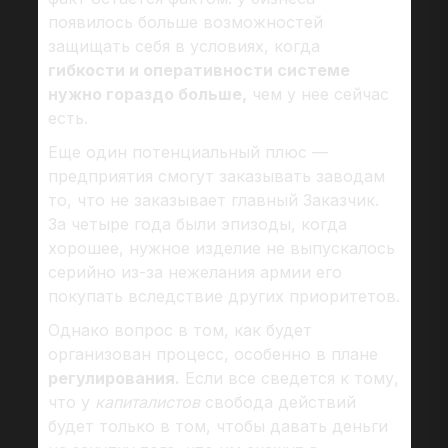
появилось больше возможностей
защищать себя в условиях, когда
гибкости и оперативности системе
нужно гораздо больше,
чем у нее сейчас
есть.
Еще один потенциальный плюс —
предприятия смогут заказывать заводам
то, что не заказывает главный Заказчик.
За четыре года были эпизоды, когда
хорошее, нужное изделие не выпускалось
серийно из-за нежелания армии его
покупать вследствие других приоритетов.
Однако вопрос в том, как будет
организован процесс, особенно в плане
регулирования.
Если все сведется к тому,
что у
капиталистов
свобода действий
будет только в том, чтобы давать деньги