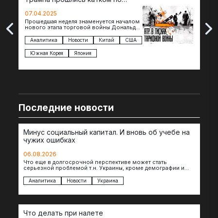
странам региона
07.04.2025
07.
Прошедшая неделя знаменуется началом
Вос
нового этапа торговой войны Дональда
The 
Трампа — пошлины введены в отношении
нов
импорта из более 100 стран…
с з
Аналитика
Новости
Китай
США
Ан
под
Южная Корея
Япония
Ве
Последние новости
Минус социальный капитал. И вновь об учебе на
чужих ошибках
06.08.2026
Что еще в долгосрочной перспективе может стать
серьезной проблемой т.н. Украины, кроме демографии и
уничтоженных объектов инфраструктуры, восстановление
которых будет…
Аналитика
Новости
Украина
Что делать при налете