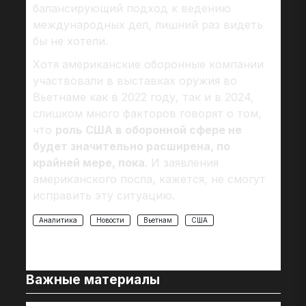
балансирующий подход к ведению
международных дел, лишний раз видеть
бы не хотели.
Хотя американские оборонные компании
участвовали в выставках оружия во
Вьетнаме как в 2022 году, так и в 2024,
слишком много факторов говорят о том,
что
роль США в оборонной сфере не
будет значительно расширена, по
крайней мере, пока
. И заявления
американского посла, кажется, не смогут
исправить эту ситуацию.
Аналитика
Новости
Вьетнам
США
Важные материалы