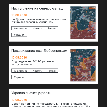
Наступление на северо-запад
10.08.2026
На Дружковском направлении заметно
оживился западный фланг. Там
подразделения группировки «Центр»
после освобождения Торского
Аналитика
Новости
Россия
продвинулись вперед и завязали бои за…
Украина
Продвижение под Добропольем
10.08.2026
Подразделения ВС РФ развивают
наступление на
Добропольскомнаправлении,
продвигаясь на широком участке фронта.
Аналитика
Новости
Россия
Достигнуты тактические успехи в районе
Белицкого, где по…
Украина
Украина значит украсть
10.08.2026
Одной из причин не передавать т.н. Украине лицензии,
оборудование и производственные компетенции по ЗРК