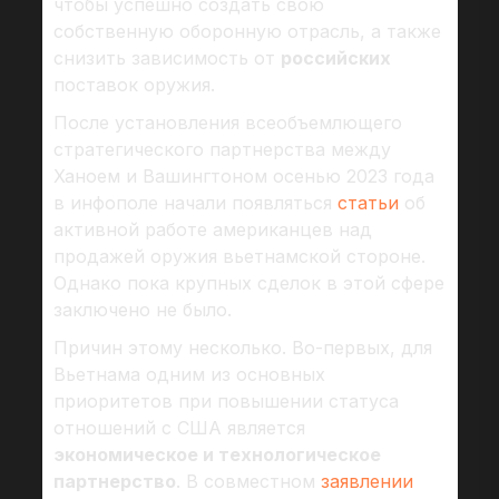
чтобы успешно создать свою
собственную оборонную отрасль, а также
снизить зависимость от
российских
поставок оружия.
После установления всеобъемлющего
стратегического партнерства между
Ханоем и Вашингтоном осенью 2023 года
в инфополе начали появляться
статьи
об
активной работе американцев над
продажей оружия вьетнамской стороне.
Однако пока крупных сделок в этой сфере
заключено не было.
Причин этому несколько. Во-первых, для
Вьетнама одним из основных
приоритетов при повышении статуса
отношений с США является
экономическое и технологическое
партнерство
. В совместном
заявлении