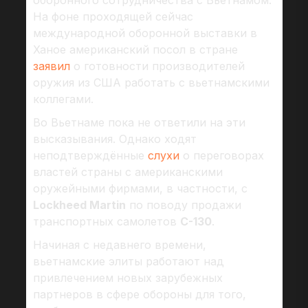
оборонного сотрудничества с Вьетнамом.
На фоне проходящей сейчас
международной оборонной выставки в
Ханое американский посол в стране
заявил
о готовности производителей
оружия из США работать с вьетнамскими
коллегами.
Во Вьетнаме пока не ответили на эти
высказывания. Однако ходят
неподтверждённые
слухи
о переговорах
властей страны с американскими
оружейными фирмами, в частности, с
Lockheed Martin
по поводу продажи
транспортных самолетов
C-130
.
Начиная с недавнего времени,
вьетнамские элиты работают над
привлечением новых зарубежных
партнеров в сфере обороны для того,