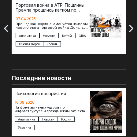
Торговая война в АТР: Пошлины
72 
Трампа прошлись катком по
гот
странам региона
07.04.2025
07.
Прошедшая неделя знаменуется началом
Вос
нового этапа торговой войны Дональда
The 
Трампа — пошлины введены в отношении
нов
импорта из более 100 стран…
с з
Аналитика
Новости
Китай
США
Ан
под
Южная Корея
Япония
Ве
Последние новости
Психология восприятия
10.08.2026
На фоне активных ударов по
инфраструктуре и гражданским объектам,
в том числе сегодняшней трагедии в
Нижнекамске, где в результате атаки…
Аналитика
Новости
Россия
Украина