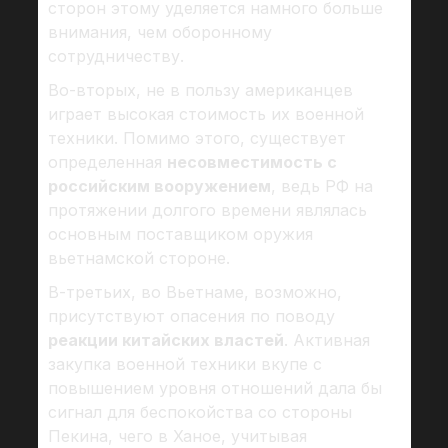
сторон этому уделяется намного больше
внимания, чем оборонному
сотрудничеству.
Во-вторых, не в пользу американцев
играет высокая стоимость их военной
техники. Помимо этого, существует
определенная
несовместимость с
российским вооружением
, ведь РФ на
протяжении долгого времени являлась
основным поставщиком оружия
вьетнамской стороне.
В-третьих, во Вьетнаме, возможно,
присутствуют опасения по поводу
реакции китайских властей
. Активная
закупка военной техники вкупе с
повышением уровня отношений дала бы
сигнал для беспокойства со стороны
Пекина, чего в Ханое, учитывая