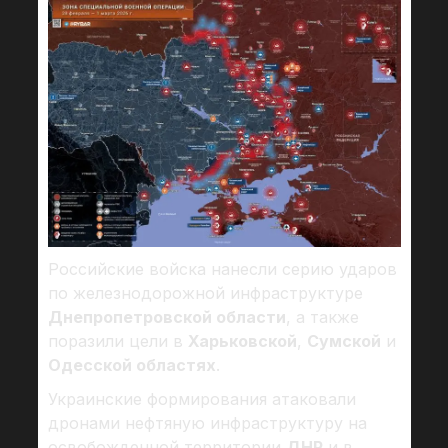
Российские войска нанесли серию ударов
по железнодорожной инфраструктуре
Днепропетровской области
, а также
поразили цели в
Харьковской
,
Сумской
и
Одесской областях
.
Украинские формирования атаковали
дронами нефтяную инфраструктуру на
освобожденной территории
ДНР
и в