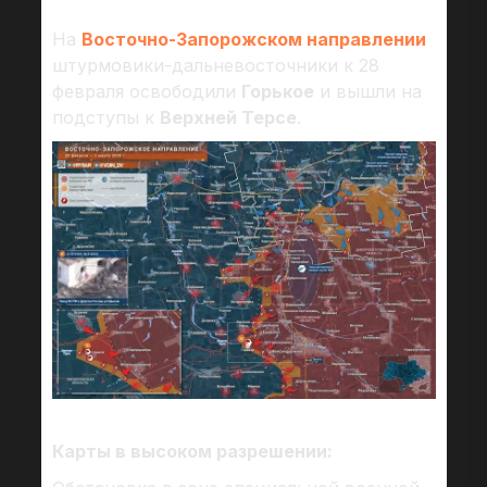
На
Восточно-Запорожском направлении
штурмовики-дальневосточники к 28
февраля освободили
Горькое
и вышли на
подступы к
Верхней Терсе
.
Карты в высоком разрешении: