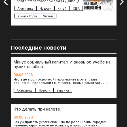
нового этапа торговой войны Дональда
The 
Трампа — пошлины введены в отношении
нов
импорта из более 100 стран…
с з
Аналитика
Новости
Китай
США
Ан
под
Южная Корея
Япония
Ве
Последние новости
Минус социальный капитал. И вновь об учебе на
чужих ошибках
06.08.2026
Что еще в долгосрочной перспективе может стать
серьезной проблемой т.н. Украины, кроме демографии и
уничтоженных объектов инфраструктуры, восстановление
которых будет…
Аналитика
Новости
Украина
Что делать при налете
06.08.2026
Раз уж прилеты украинских БЛА по российским городам —
явление, характерное не только для прифронтовых