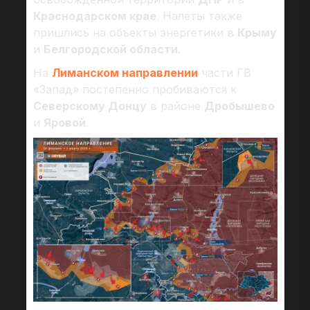
Краснодарском крае
. Налеты также
пришлись на объекты энергетики в
Крыму
и
Белгородской области
.
На
Лиманском направлении
части ГВ
«Запад» постепенно пробиваются к
Северскому Донцу
в районе
Дробышево
и
Яровой
.