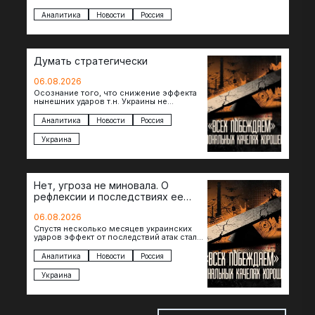
регионов, то становится логичным вопрос…
Аналитика
Новости
Россия
Думать стратегически
06.08.2026
Осознание того, что снижение эффекта
нынешних ударов т.н. Украины не
равноценно исчерпанию ее
возможностей — повод задаться
Аналитика
Новости
Россия
вопросом: что делать…
Украина
Нет, угроза не миновала. О
рефлексии и последствиях ее
отсутствия
06.08.2026
Спустя несколько месяцев украинских
ударов эффект от последствий атак стал
менее острым: с бензином стало легче,
коллапса розничной торговли не…
Аналитика
Новости
Россия
Украина