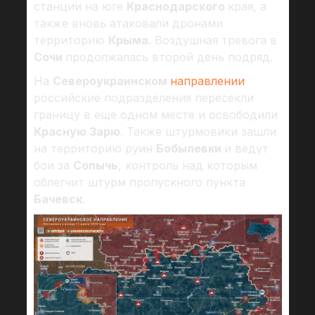
станции на юге
Краснодарского
края, а
также вновь атаковали дронами
территорию
Крыма
. Воздушная тревога в
Сочи
продолжалась второй день подряд.
На
Североукраинском
направлении
российские подразделения пересекли
границу в еще одном месте и освободили
Красную Зарю
. Также штурмовики зашли
на территорию руин
Бобылевки
и ведут
бои за
Сопычь
, контроль над которым
облегчит штурм пропускного пункта
Бачевск
.