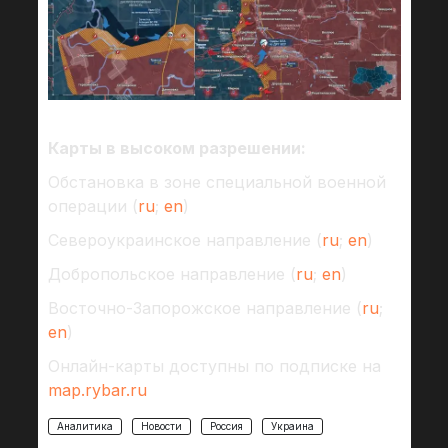
Карты в высоком разрешении:
Обстановка в зоне специальной военной
операции (
ru
;
en
)
Североукраинское направление (
ru
;
en
)
Добропольское направление (
ru
;
en
)
Восточно-Запорожское направление (
ru
;
en
)
Онлайн-карты доступны по подписке на
map.rybar.ru
Аналитика
Новости
Россия
Украина