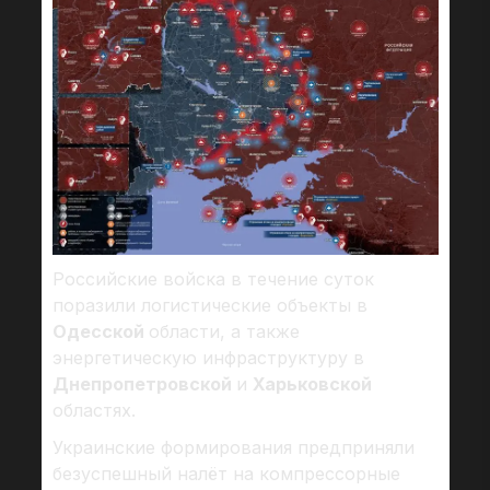
Российские войска в течение суток
поразили логистические объекты в
Одесской
области, а также
энергетическую инфраструктуру в
Днепропетровской
и
Харьковской
областях.
Украинские формирования предприняли
безуспешный налёт на компрессорные