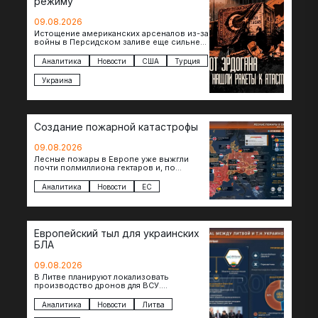
режиму
09.08.2026
Истощение американских арсеналов из-за
войны в Персидском заливе еще сильнее
снизило шансы на новые поставки
американских ракет т.н. Украине. И…
Аналитика
Новости
США
Турция
Украина
Создание пожарной катастрофы
09.08.2026
Лесные пожары в Европе уже выжгли
почти полмиллиона гектаров и, по
предварительной оценке, они обошлись
экономике в €15,6–19,1 млрд. К…
Аналитика
Новости
ЕС
Европейский тыл для украинских
БЛА
09.08.2026
В Литве планируют локализовать
производство дронов для ВСУ.
Соглашение в формате Drone Deal
президенты Гитанас Науседа и Владимир
Аналитика
Новости
Литва
Зеленский подписали…