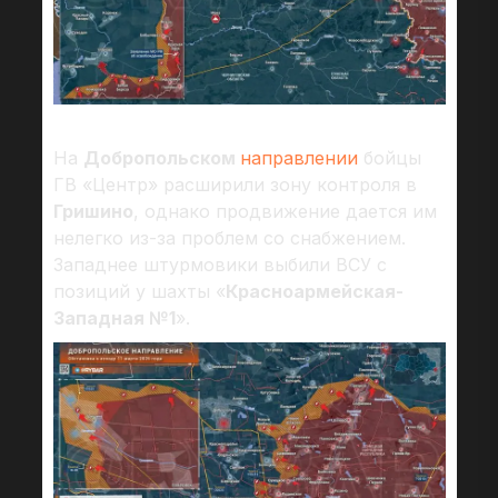
На
Добропольском
направлении
бойцы
ГВ «Центр» расширили зону контроля в
Гришино
, однако продвижение дается им
нелегко из-за проблем со снабжением.
Западнее штурмовики выбили ВСУ с
позиций у шахты «
Красноармейская-
Западная №1
».