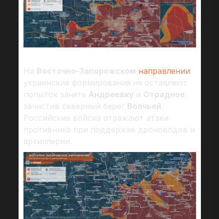
На
Восточно-Запорожском
направлении
украинские формирования не оставляют
попыток занять
Андреевку
и
Отрадное
,
зачистив северный берег
Волчьей
.
Российские войска отражают атаки
противника при поддержке дроноводов и
артиллерии.