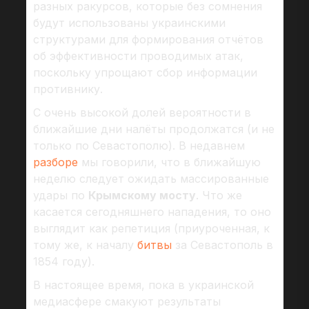
разных ракурсов, которые без сомнения
будут использованы украинскими
структурами для формирования отчётов
об эффективности проводимых атак,
поскольку упрощают сбор информации
противнику.
С очень высокой долей вероятности в
ближайшие дни налёты продолжатся (и не
только по Севастополю). В недавнем
разборе
мы говорили, что в ближайшую
неделю следует ожидать массированные
удары по
Крымскому мосту
. Что же
касается сегодняшнего нападения, то оно
выглядит как репетиция (приуроченная, к
тому же, к началу
битвы
за Севастополь в
1854 году).
В настоящее время, пока в украинской
медиасфере смакуют результаты