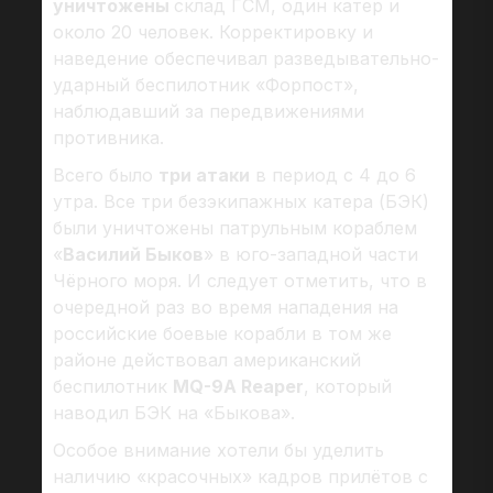
уничтожены
склад ГСМ, один катер и
около 20 человек. Корректировку и
наведение обеспечивал разведывательно-
ударный беспилотник «Форпост»,
наблюдавший за передвижениями
противника.
Всего было
три атаки
в период с 4 до 6
утра. Все три безэкипажных катера (БЭК)
были уничтожены патрульным кораблем
«
Василий Быков
» в юго-западной части
Чёрного моря. И следует отметить, что в
очередной раз во время нападения на
российские боевые корабли в том же
районе действовал американский
беспилотник
MQ-9A Reaper
, который
наводил БЭК на «Быкова».
Особое внимание хотели бы уделить
наличию «красочных» кадров прилётов с