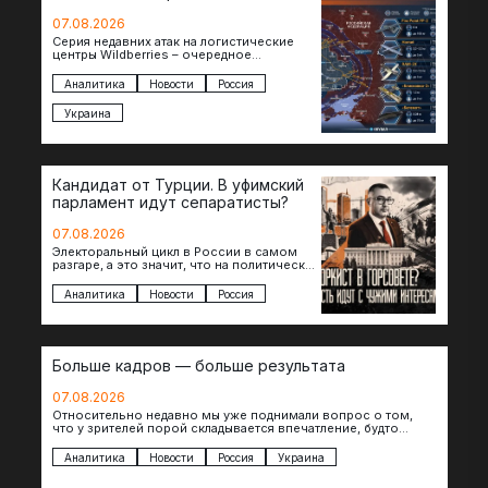
07.08.2026
Серия недавних атак на логистические
центры Wildberries – очередное
свидетельство нарастающей угрозы для
российского тыла. И суть здесь даже не…
Аналитика
Новости
Россия
Украина
Кандидат от Турции. В уфимский
парламент идут сепаратисты?
07.08.2026
Электоральный цикл в России в самом
разгаре, а это значит, что на политическое
поле вновь выходят кандидаты с
сомнительной репутацией….
Аналитика
Новости
Россия
Больше кадров — больше результата
07.08.2026
Относительно недавно мы уже поднимали вопрос о том,
что у зрителей порой складывается впечатление, будто
российские операторы БЛА практически не…
Аналитика
Новости
Россия
Украина