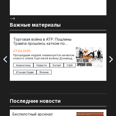
-->
Важные материалы
Торговая война в АТР: Пошлины
72 
Трампа прошлись катком по
гот
странам региона
07.04.2025
07.
Прошедшая неделя знаменуется началом
Вос
нового этапа торговой войны Дональда
The 
Трампа — пошлины введены в отношении
нов
импорта из более 100 стран…
с з
Аналитика
Новости
Китай
США
Ан
под
Южная Корея
Япония
Ве
Последние новости
Беспилотный арсенал