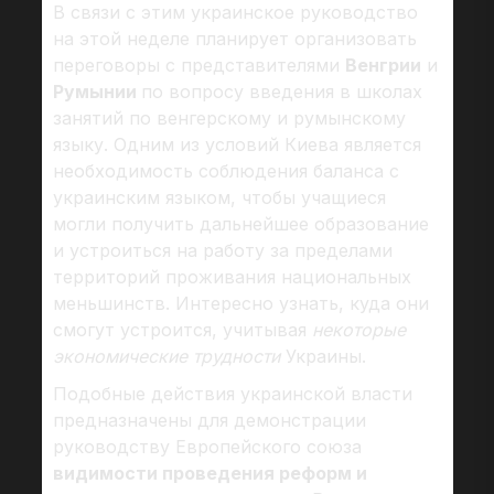
В связи с этим украинское руководство
на этой неделе планирует организовать
переговоры с представителями
Венгрии
и
Румынии
по вопросу введения в школах
занятий по венгерскому и румынскому
языку. Одним из условий Киева является
необходимость соблюдения баланса с
украинским языком, чтобы учащиеся
могли получить дальнейшее образование
и устроиться на работу за пределами
территорий проживания национальных
меньшинств. Интересно узнать, куда они
смогут устроится, учитывая
некоторые
экономические трудности
Украины.
Подобные действия украинской власти
предназначены для демонстрации
руководству Европейского союза
видимости проведения реформ и