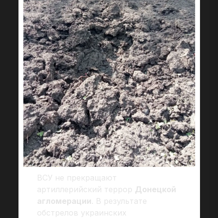
ВСУ не прекращают
артиллерийский террор
Донецкой
агломерации
. В результате
обстрелов украинских