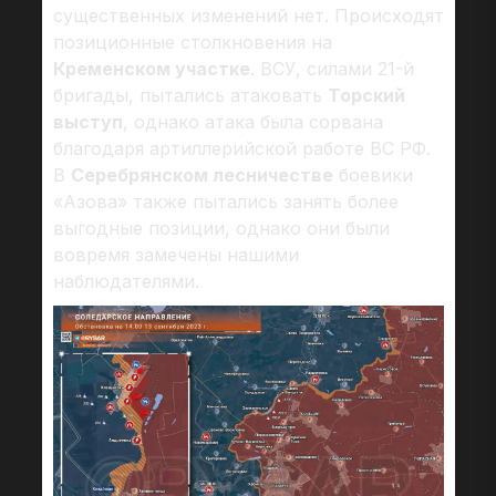
существенных изменений нет. Происходят
позиционные столкновения на
Кременском участке
. ВСУ, силами 21-й
бригады, пытались атаковать
Торский
выступ
, однако атака была сорвана
благодаря артиллерийской работе ВС РФ.
В
Серебрянском лесничестве
боевики
«Азова» также пытались занять более
выгодные позиции, однако они были
вовремя замечены нашими
наблюдателями.