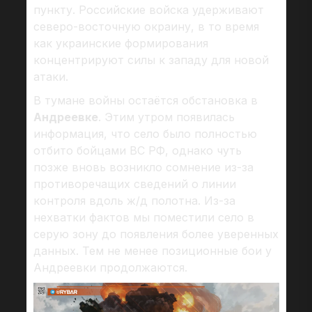
пункту. Российские войска удерживают
северо-восточную окраину, в то время
как украинские формирования
концентрируют силы к западу для новой
атаки.
В тумане войны остаётся обстановка в
Андреевке
. Этим утром появилась
информация, что село было полностью
отбито бойцами ВС РФ, однако чуть
позже вновь возникло сомнение из-за
противоречащих сведений о линии
контроля вдоль ж/д полотна. Из-за
нехватки фактов мы поместили село в
серую зону до появления более уверенных
данных. Тем не менее позиционные бои у
Андреевки продолжаются.