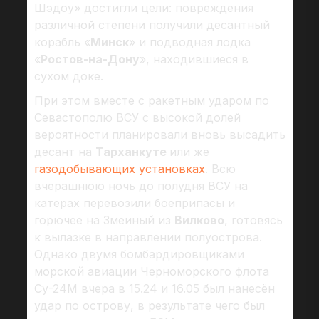
Шэдоу» достигли цели: повреждения
различной степени получили десантный
корабль «
Минск
» и подводная лодка
«
Ростов-на-Дону
», находившиеся в
сухом доке.
При этом вместе с ракетным ударом по
Севастополю ВСУ с высокой долей
вероятности планировали вновь высадить
десант на
Тарханкуте
или же
газодобывающих установках
. Всю
вчерашнюю ночь до полудня ВСУ на
катерах перевозили боеприпасы и
горючее на Змеиный из
Вилково
, готовясь
к вылазке в направлении полуострова.
Однако двумя бомбардировщиками
морской авиации Черноморского флота
Су-24М вчера в 15.24 и 16.05 был нанесён
удар по острову, в результате чего был