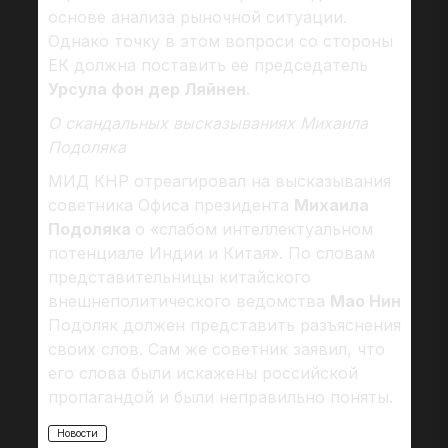
основе анализа рыночной ситуации.
Однако точку в этом вопроси со стороны
ЕК должна поставить ее председатель
Урсула фон дер Ляйнен
.
О скандальных высказываниях Михаила
Подоляка
МИД КНР отреагировал на высказывания
советника Офиса президента
Михаила
Подоляка
о «слабом интеллектуальном
потенциале Индии и Китая». По словам
представительницы китайского
внешнеполитического ведомства
Мао Нин
Подоляк должен представить разъяснения
своих слов. Сам же советник заявил, что
его слова были искажены российской
пропагандой и были неправильно поняты.
Новости