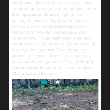
Украинские формирования продолжают
терроризировать гражданское население
Белгородской области
. Губернатор
региона Вячеслав Гладков сообщил об
обстреле посёлка
Уразово
Валуйского
городского округа. Повреждены два
соцобъекта. По данным Mash, под удар
украинского РЗСО попали детский сад №
2 и дом престарелых. Пострадавших
удалось избежать. Кроме того, местные
источники сообщали об обстреле
Новой
Таволжанки
,
Козинки
, а также о работе
ПВО в районе
Валуек
.