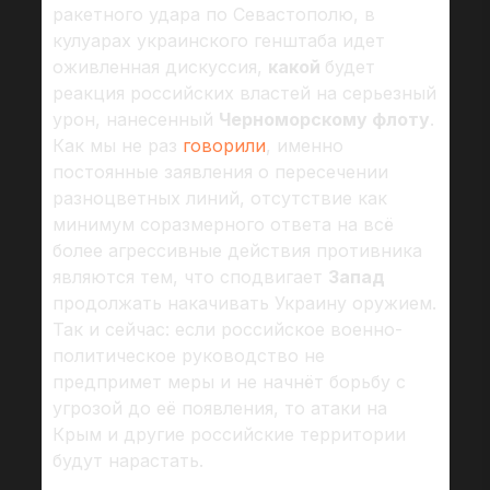
ракетного удара по Севастополю, в
кулуарах украинского генштаба идет
оживленная дискуссия,
какой
будет
реакция российских властей на серьезный
урон, нанесенный
Черноморскому флоту
.
Как мы не раз
говорили
, именно
постоянные заявления о пересечении
разноцветных линий, отсутствие как
минимум соразмерного ответа на всё
более агрессивные действия противника
являются тем, что сподвигает
Запад
продолжать накачивать Украину оружием.
Так и сейчас: если российское военно-
политическое руководство не
предпримет меры и не начнёт борьбу с
угрозой до её появления, то атаки на
Крым и другие российские территории
будут нарастать.