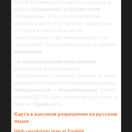
ВС РФ провели успешную контратаку в
районе
Клещеевки
на
Бахмутском
направлении. Российским войскам
удалось выбить ВСУ из села, однако оно
остается в серой зоне из-за
массированного артиллерийского огня
противника. Продолжаются бои в районе
Андреевки
.
На
Южнодонецком направлении
украинские формирования,
придерживаясь прежней тактики, атакуют
малыми группами лесопосадки на рубеже
Новодонецкое
—
Новомайорское
. Также
силами ВС РФ были отражены две атаки в
районе
Приютного
.
Карта в высоком разрешении на русском
языке
High resolution map in English