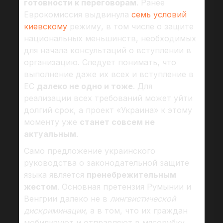
готовности к переговорам
. Ранее
Еврокомиссия выдвинула
семь условий
киевскому
режиму, в том числе о защите
национальных меньшинств, необходимых
для начала консультаций о вступлении в
организацию. Следует понимать, что
выполнение даже их всех и вступление в
ЕС
далеко не одно и тоже
. Для
реализации всех требований может уйти
долгий срок, а проект «Украина» к этому
моменту уже
станет совсем не
актуальным
.
Само предложение украинского
руководства о законодательной защите
языка является
пренебрежительным
жестом
. Основная претензия Румынии и
Венгрии далеко не в
лингвистической
дискриминации
, а в том, что их граждан
мобилизуют и отправляют в мясорубку.