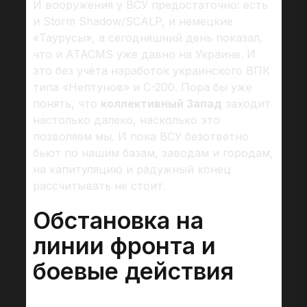
И вооружения у ВСУ предостаточно: есть
и Storm Shadow/SCALP, и немецкие
«Таурусы», а сегодняшний день показал,
что и ATACMS уже давно на Украине. И
это без учёта наработок украинского ВПК
типа «Нептунов» и С-200. Пора бы уже
понять, что
коллективный Запад
заходит
настолько далеко, насколько это
позволяем мы. И пока ВСУ безответно
бьют по нашим базам, заводам и городам,
на капитуляцию и радужный конец
рассчитывать не стоит.
Обстановка на
линии фронта и
боевые действия