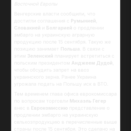
Восточной Европы
Венгерские власти сообщили, что
достигли соглашения с
Румынией
,
Словакией
и
Болгарией
о продлении
эмбарго на украинскую аграрную
продукцию после 15 сентября. Такую же
позицию занимает
Польша
. В связи с
этим
Зеленский
планирует встретиться с
польским президентом
Анджеем Дудой
,
чтобы обсудить запрет на ввоз
украинского зерна. Ранее Украина
угрожала подать на Польшу иск в ВТО.
Тем временем глава офиса еврокомиссара
по вопросам торговли
Михаэль Гегер
внес в
Еврокомиссию
представление о
продлении эмбарго на украинскую
сельхозпродукцию в перечисленные выше
страны после 15 сентября. Это сделано на