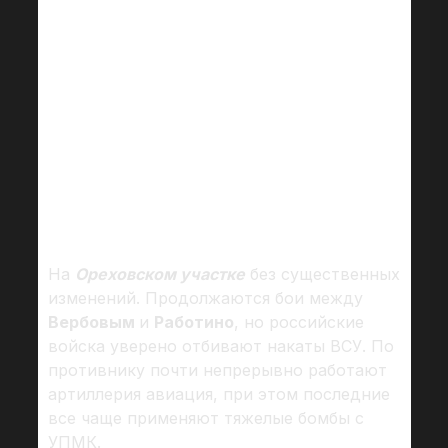
На
Ореховском участке
без существенных
изменений. Продолжаются бои между
Вербовым
и
Работино
, но российские
войска уверено отбивают накаты ВСУ. По
противнику почти непрерывно работают
артиллерия авиация, при этом последние
все чаще применяют тяжелые бомбы с
УПМК.