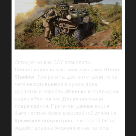
Сегодня ночью ВСУ атаковали
Севастополь
крылатыми ракетами
Storm
Shadow
. Три ракеты достигли цели из-за
чего находившиеся в сухом доке
десантный корабль «
Минск
» и подводная
лодка «
Ростов-на-Дону
» получили
повреждения. При этом данная акция
была частью более масштабной атаки на
Крымский полуостров
, в которой были
задействованы безэкипажные катера.