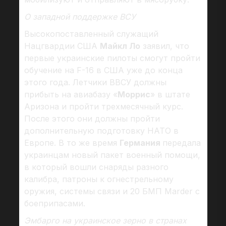
О западной поддержке ВСУ
Высокопоставленный служащий
Нацгвардии США
Майкл Ло
заявил, что
первые украинские пилоты смогут пройти
обучение на F-16 в США уже до конца
этого года. Летчики ВВСУ должны
прибыть на авиабазу «
Моррис
» в штате
Аризона и пройти трехмесячный курс.
После этого они должны пройти
дополнительную подготовку НАТО в
Европе. В то же время
Германия
передала
украинцам новый пакет военный помощи,
в который вошли снаряды разного
калибра, патроны к огнестрельному
оружия, системы связи и 20 БМП Marder с
боеприпасами.
Эмбарго на украинское зерно в странах