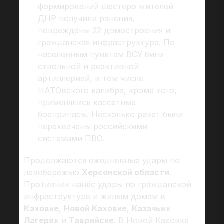
формирований шестеро жителей
ДНР получили ранения,
повреждены 22 домостроения и
гражданская инфраструктура. По
населенным пунктам ВСУ били
ствольной и реактивной
артиллерией, в том числе
НАТОвского калибра, кроме того,
применялись кассетные
боеприпасы. Несколько ракет были
перехвачены российскими
системами ПВО.
Продолжаются ежедневные удары по
левобережью
Херсонской области
.
Противник нанёс удары по гражданской
инфраструктуре и жилым домам в
Каховке
,
Новой Каховке
,
Казачьих
Лагерях
и
Таврийске
. В Новой Каховке