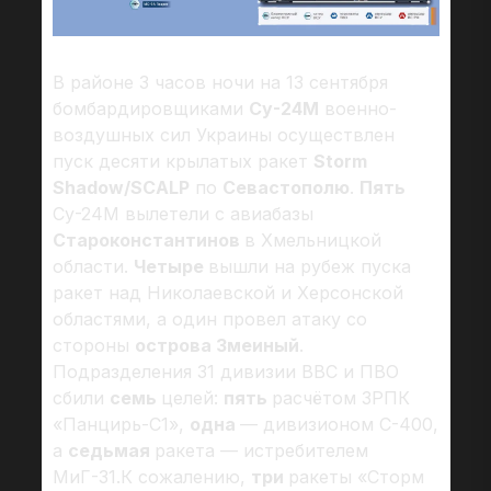
В районе 3 часов ночи на 13 сентября
бомбардировщиками
Су-24М
военно-
воздушных сил Украины осуществлен
пуск десяти крылатых ракет
Storm
Shadow/SCALP
по
Севастополю
.
Пять
Су-24М вылетели с авиабазы
Староконстантинов
в Хмельницкой
области.
Четыре
вышли на рубеж пуска
ракет над Николаевской и Херсонской
областями, а один провел атаку со
стороны
острова Змеиный
.
Подразделения 31 дивизии ВВС и ПВО
сбили
семь
целей:
пять
расчётом ЗРПК
«Панцирь-С1»,
одна
— дивизионом С-400,
а
седьмая
ракета — истребителем
МиГ-31.К сожалению,
три
ракеты «Сторм