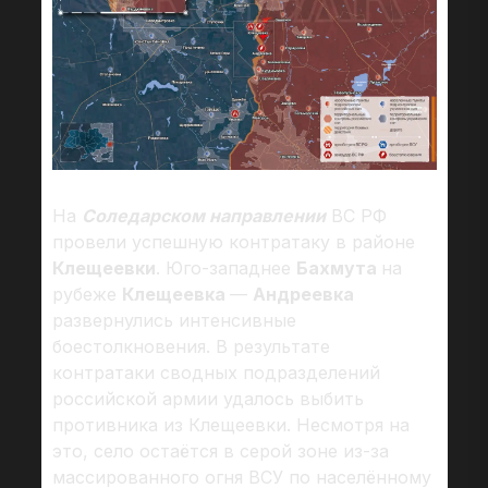
На
Соледарском направлении
ВС РФ
провели успешную контратаку в районе
Клещеевки
. Юго-западнее
Бахмута
на
рубеже
Клещеевка
—
Андреевка
развернулись интенсивные
боестолкновения. В результате
контратаки сводных подразделений
российской армии удалось выбить
противника из Клещеевки. Несмотря на
это, село остаётся в серой зоне из-за
массированного огня ВСУ по населённому