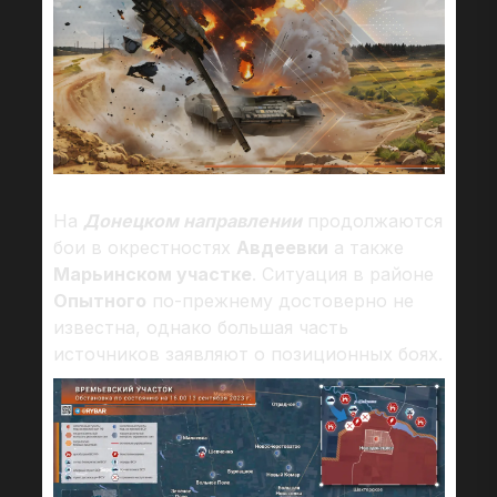
На
Донецком направлении
продолжаются
бои в окрестностях
Авдеевки
а также
Марьинском участке
. Ситуация в районе
Опытного
по-прежнему достоверно не
известна, однако большая часть
источников заявляют о позиционных боях.