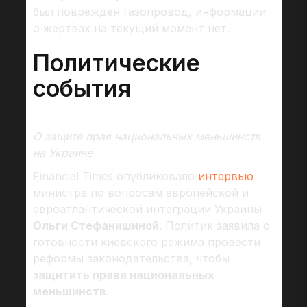
был повреждён газопровод, информации
о жертвах на текущий момент нет.
Политические
события
О защите прав национальных меньшинств
на Украине
Financial Times опубликовало
интервью
министра по вопросам европейской и
евроатлантической интеграции Украины
Ольги Стефанишиной
. Политик заявила о
готовности киевского режима провести
реформы законодательства, чтобы
защитить права национальных
меньшинств
.