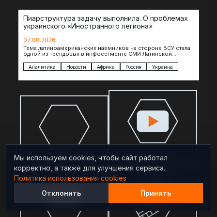
Пиарструктура задачу выполнила. О проблемах
украинского «Иностранного легиона»
07.08.2026
Тема латиноамериканских наемников на стороне ВСУ стала
одной из трендовых в инфосегменте СМИ Латинской
Америки. И последние полгода оттуда идет…
Аналитика
Новости
Африка
Россия
Украина
Видеосводка
Мы используем cookies, чтобы сайт работал
корректно, а также для улучшения сервиса.
Политика использования cookies
Отклонить
Принять