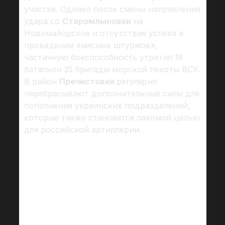
участке. Однако после смены направления
удара со
Старомлыновки
на
Новомайорское и отсутствия успеха в
проведении «мясных штурмов»,
частичную боеспособность утратил 18
батальон 35 бригады морской пехоты ВСУ.
В район
Пречистовки
регулярно
перебрасывают дополнительные силы для
пополнения украинских подразделений,
которые также становятся лакомой целью
для российской артиллерии.