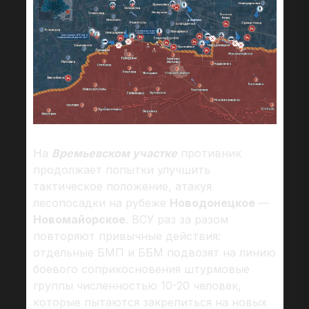
На
Времьевском участке
противник
продолжает попытки улучшить
тактическое положение, атакуя
лесопосадки на рубеже
Новодонецкое
—
Новомайорское
. ВСУ раз за разом
повторяют привычные действия:
отдельные БМП и ББМ подвозят на линию
боевого соприкосновения штурмовые
группы численностью 10-20 человек,
которые пытаются закрепиться на новых