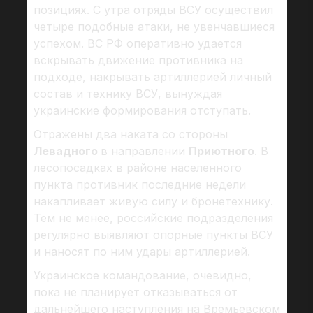
позициях. С утра отряды ВСУ осуществил
четыре подобные атаки, не увенчавшиеся
успехом. ВС РФ оперативно удается
вскрывать движение противника на
подходе, накрывать артиллерией личный
состав и технику ВСУ, вынуждая
украинские формирования отступать.
Отражены два наката со стороны
Левадного
в направлении
Приютного
. В
лесопосадках в районе населенного
пункта противник последние недели
накапливает живую силу и бронетехнику.
Тем не менее, российские подразделения
регулярно выявляют опорные пункты ВСУ
и наносят по ним удары артиллерией.
Украинское командование, очевидно,
пока не планирует отказываться от
дальнейшего наступления на Времьевском