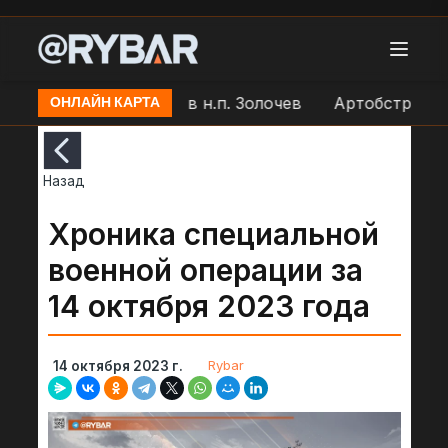
позиции ВСУ в н.п. Золочев
Артобстрел ВСУ н.п. К
ОНЛАЙН КАРТА
Назад
Хроника специальной
военной операции за
14 октября 2023 года
Rybar
14 октября 2023 г.