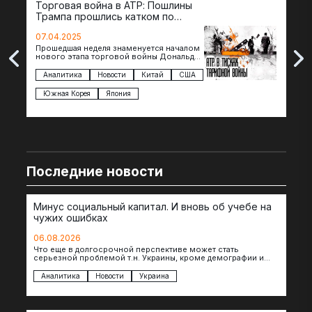
Торговая война в АТР: Пошлины
72 
Трампа прошлись катком по
гот
странам региона
07.04.2025
07.
Прошедшая неделя знаменуется началом
Вос
нового этапа торговой войны Дональда
The 
Трампа — пошлины введены в отношении
нов
импорта из более 100 стран…
с з
Аналитика
Новости
Китай
США
Ан
под
Южная Корея
Япония
Ве
Последние новости
Минус социальный капитал. И вновь об учебе на
чужих ошибках
06.08.2026
Что еще в долгосрочной перспективе может стать
серьезной проблемой т.н. Украины, кроме демографии и
уничтоженных объектов инфраструктуры, восстановление
которых будет…
Аналитика
Новости
Украина