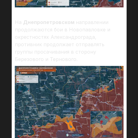
На
Днепропетровском
направлении
продолжаются бои в Новопавловке и
окрестностях Александрограда,
противник продолжает отправлять
группы просачивания в сторону
Березового и Тернового.