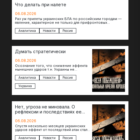
Что делать при налете
06.08.2026
Раз уж прилеты украинских БЛА по российским городам —
явление, характерное не только для прифронтовых
регионов, то становится логичным вопрос…
Аналитика
Новости
Россия
Думать стратегически
06.08.2026
Осознание того, что снижение эффекта
нынешних ударов т.н. Украины не
равноценно исчерпанию ее
возможностей — повод задаться
Аналитика
Новости
Россия
вопросом: что делать…
Украина
Нет, угроза не миновала. О
рефлексии и последствиях ее
отсутствия
06.08.2026
Спустя несколько месяцев украинских
ударов эффект от последствий атак стал
менее острым: с бензином стало легче,
коллапса розничной торговли не…
Аналитика
Новости
Россия