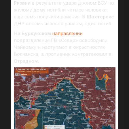
Рязани
в результате удара дроном ВСУ по
жилому дому погибли четыре человека,
еще семь получили ранения. В
Шахтерске
ДНР восемь человек ранены, один погиб.
На
Бурлукском
направлении
подразделения ГВ «Север» освободили
Чайковку и наступают в окрестностях
Волчанска, а противник контратаковал в
Отрадном.