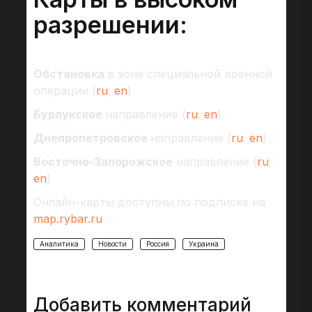
разрешении:
Обстановка
в зоне специальной военной
операции (
ru
;
en
)
Бурлукское
направление (
ru
;
en
)
Днепропетровское
направление (
ru
;
en
)
Восточно-Запорожское
направление (
ru
;
en
)
Онлайн-карты доступны по подписке на
map.rybar.ru
Аналитика
Новости
Россия
Украина
Добавить комментарий