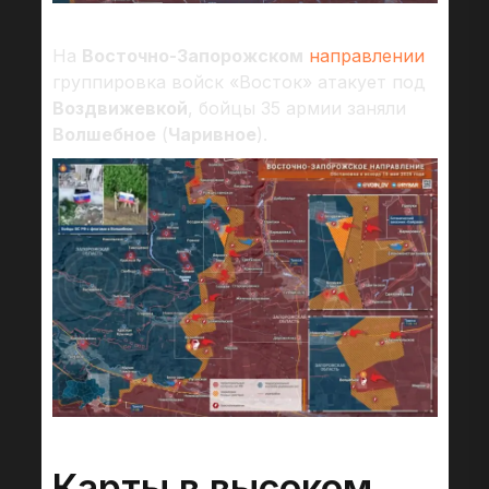
На
Восточно-Запорожском
направлении
группировка войск «Восток» атакует под
Воздвижевкой
, бойцы 35 армии заняли
Волшебное
(
Чаривное
).
Карты в высоком