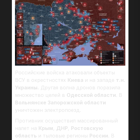
Российские войска атаковали объекты
ВСУ в окрестностях
Киева
и на западе
т.н.
Украины.
Другая волна дронов поразила
множество целей в
Одесской области
. В
Вольнянске Запорожской области
уничтожен электропоезд.
Противник осуществил массированный
налет на
Крым
,
ДНР
,
Ростовскую
область
и тыловые регионы
России
. В