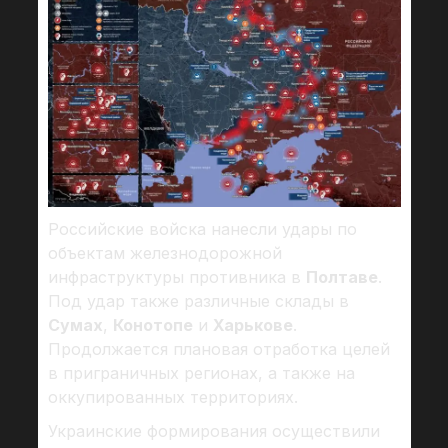
Российские войска нанесли удары по
объектам железнодорожной
инфраструктуры противника в
Полтаве
.
Под удар также различные склады в
Сумах
,
Конотопе
и
Харькове
.
Продолжается плановая отработка целей
в приграничных регионах, а также на
оккупированных территориях.
Украинские формирования осуществили