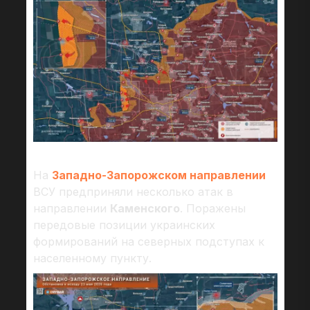
На
Западно-Запорожском направлении
ВСУ предприняли несколько атак в
направлении
Каменского
. Поражены
передовые позиции украинских
формирований на северных подступах к
населенному пункту.