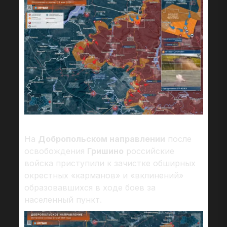
На
Добропольском направлении
после
освобождения
Гришино
российские
войска приступили к зачистке обширных
окрестных «карманов» и «вклинений»
образовавшихся в ходе боев за
населенный пункт.