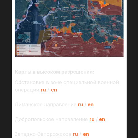
Карты в высоком разрешении:
Обстановка в зоне специальной военной
операции
ru
/
en
Лиманское направление
ru
/
en
Добропольское направление
ru
/
en
Западно-Запорожское
ru
/
en