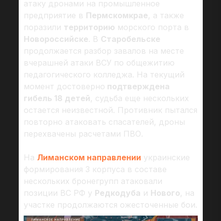
атаку дронами на промышленное
предприятие в
Пермскомкрае
, а также
поразили
территорию
морского порта в
Новороссийске
. В
Старобельске
продолжается разбор завалов на месте
вчерашней атаки ВСУ по общежитию
педагогического колледжа. На текущий
момент достоверно
подтверждена
гибель 18 детей
, судьба еще нескольких
остается неизвестной. Противник пытался
повторно атаковать спасателей, дроны
перехвачены расчетами ПВО.
На
Лиманском направлении
украинские
формирования 3 корпуса в составе
нескольких бронегрупп атаковали
позиции ВС РФ у
Редкодуба
и
Нового
, на
участке продолжаются ожесточенные бои.