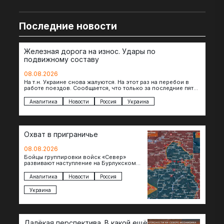
Последние новости
Железная дорога на износ. Удары по
подвижному составу
08.08.2026
На т.н. Украине снова жалуются. На этот раз на перебои в
работе поездов. Сообщается, что только за последние пять
дней…
Аналитика
Новости
Россия
Украина
Охват в приграничье
08.08.2026
Бойцы группировки войск «Север»
развивают наступление на Бурлукском
направлении. Российские подразделения
теснят противника сразу на нескольких
Аналитика
Новости
Россия
участках, создавая угрозу охвата…
Украина
Далёкая перспектива. В какой ещё