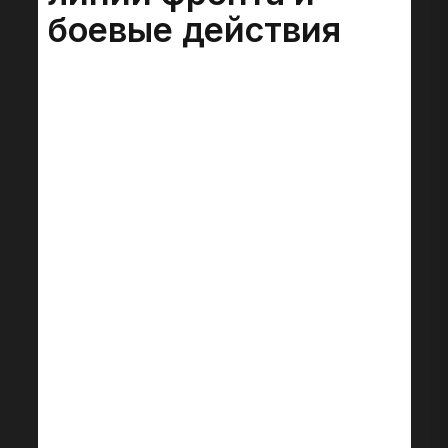
боевые действия