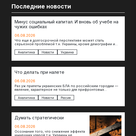
Последние новости
Минус социальный капитал. И вновь об учебе на
чужих ошибках
06.08.2026
Что еще в долгосрочной перспективе может стать
серьезной проблемой т.н. Украины, кроме демографии и
уничтоженных объектов инфраструктуры, восстановление
которых будет…
Аналитика
Новости
Украина
Что делать при налете
06.08.2026
Раз уж прилеты украинских БЛА по российским городам —
явление, характерное не только для прифронтовых
регионов, то становится логичным вопрос…
Аналитика
Новости
Россия
Думать стратегически
06.08.2026
Осознание того, что снижение эффекта
нынешних ударов т.н. Украины не