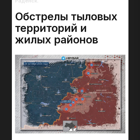
Раденск
.
Обстрелы тыловых
территорий и
жилых районов