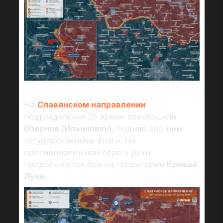
На
Славянском направлении
подразделения 25 армии освободили
Озерное (Ильичовку)
, подняв над ним
государственные флаги. На
противоположном берегу реки
продолжаются бои на территории
Кривой
Луки
.