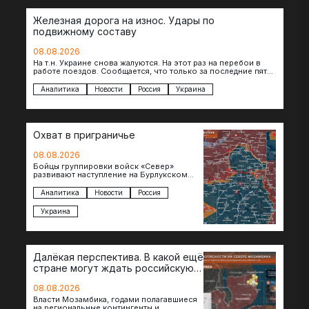
Железная дорога на износ. Удары по
подвижному составу
08.08.2026
На т.н. Украине снова жалуются. На этот раз на перебои в
работе поездов. Сообщается, что только за последние пять
дней…
Аналитика
Новости
Россия
Украина
Охват в приграничье
08.08.2026
Бойцы группировки войск «Север»
развивают наступление на Бурлукском
направлении. Российские подразделения
теснят противника сразу на нескольких
Аналитика
Новости
Россия
участках, создавая угрозу охвата…
Украина
Далёкая перспектива. В какой ещё
стране могут ждать российскую
военную помощь?
08.08.2026
Власти Мозамбика, годами полагавшиеся
на региональные контингенты и