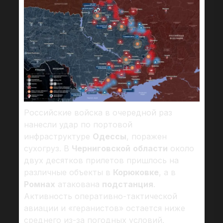
Российские войска в очередной раз
нанесли удар по портовой
инфраструктуре
Одессы
, поражен
сухогруз. В
Черниговской
области
около
двух десятков прилетов пришлось на
различные объекты в
Корюковке
, а в
Ромнах
атакована
подстанция
.
Активность оперативно-тактической
авиации и «геранистов» остается ниже
среднего из-за погодных условий.