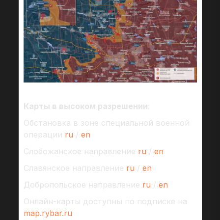
Карты в высоком разрешении:
Обстановка в зоне специальной военной
операции
ru
/
en
Слобожанское направление
ru
/
en
Славянское направление
ru
/
en
Добропольское направление
ru
/
en
Онлайн-карты доступны по подписке на
map.rybar.ru