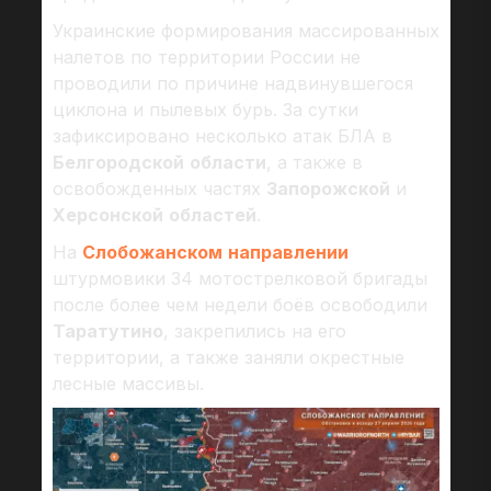
Украинские формирования массированных
налетов по территории России не
проводили по причине надвинувшегося
циклона и пылевых бурь. За сутки
зафиксировано несколько атак БЛА в
Белгородской
области
, а также в
освобожденных частях
Запорожской
и
Херсонской
областей
.
На
Слобожанском
направлении
штурмовики 34 мотострелковой бригады
после более чем недели боёв освободили
Таратутино
, закрепились на его
территории, а также заняли окрестные
лесные массивы.