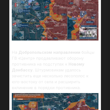
На
Добропольском
направлении
бойцы
ГВ «Центр» продавливают оборону
противника на подступах к
Новому
Донбассу
. Штурмовикам удалось
зачистить еще несколько лесополос к
юго-востоку от села и расширить
вклинение в порядки противника.