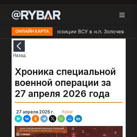
БЛА "Молния" по позиции ВСУ в н.п. Золочев
Арто
ОНЛАЙН КАРТА
Назад
Хроника специальной
военной операции за
27 апреля 2026 года
Rybar
27 апреля 2026 г.