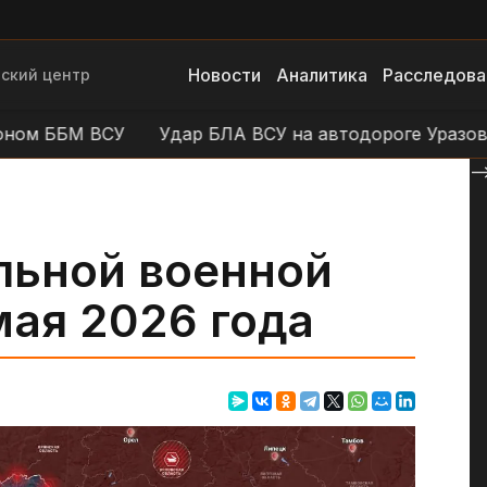
Новости
Аналитика
Расследова
ский центр
М ВСУ
Удар БЛА ВСУ на автодороге Уразово - Даль
--
льной военной
мая 2026 года