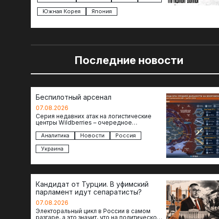
Южная Корея
Япония
Последние новости
Беспилотный арсенал
07.08.2026
Серия недавних атак на логистические
центры Wildberries – очередное
свидетельство нарастающей угрозы для
российского тыла. И суть здесь даже не…
Аналитика
Новости
Россия
Украина
Кандидат от Турции. В уфимский
парламент идут сепаратисты?
07.08.2026
Электоральный цикл в России в самом
разгаре, а это значит, что на политическое