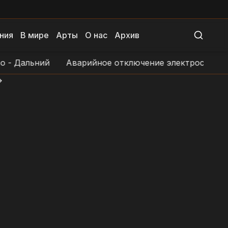
ния
В мире
Арты
О нас
Архив
ний
Аварийное отключение электроснабжения в н.п
>