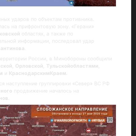
ных ударов по объектам противника.
лась на прифронтовую зону. «Герани»
ковской
областях, а также по
тельной информации, последовал удар
тантинова
.
территории России, в Минобороны сообщили
ской
,
Орловской
,
Тульской
областями
,
м
и
Краснодарским
Краем
.
ся наступление группировки «Север» ВС РФ
сного
продвижение началось на
нов
.