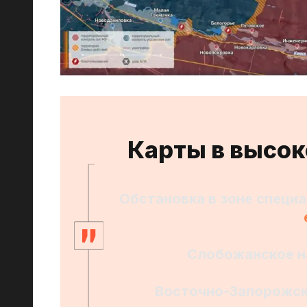
Карты в высо
Обстановка в зоне специа
Слобожанское н
Восточно-Запорожск