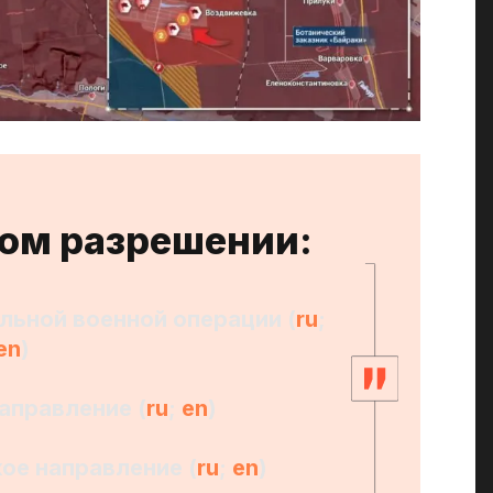
ком разрешении:
льной военной операции (
ru
;
en
)
аправление (
ru
;
en
)
ое направление (
ru
;
en
)