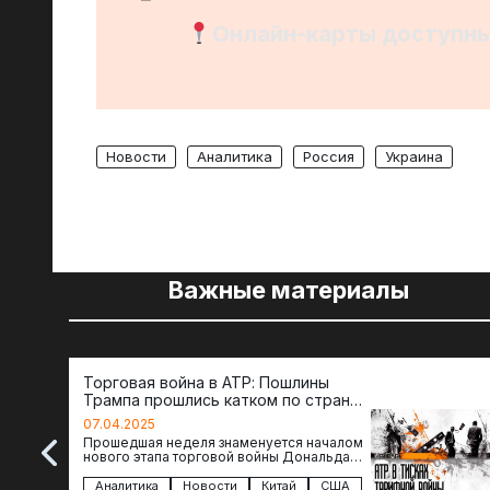
Онлайн-карты доступны
Новости
Аналитика
Россия
Украина
Важные материалы
Торговая война в АТР: Пошлины
Трампа прошлись катком по странам
региона
07.04.2025
Прошедшая неделя знаменуется началом
нового этапа торговой войны Дональда
Трампа — пошлины введены в отношении
импорта из более 100 стран…
Аналитика
Новости
Китай
США