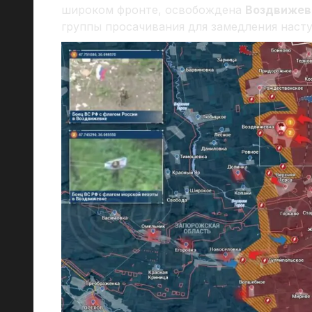
широком фронте, освобождена
Воздвижев
группы просачивания для замедления насту