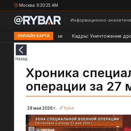
Москва:
6:20:27 AM
Информационно-аналитиче
е ВСУ в Орехове
Кадры: Уничтожение дроном ББ
ОНЛАЙН КАРТА
Назад
Хроника специа
операции за 27 
Rybar
28 мая 2026 г.