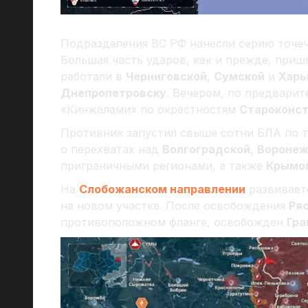
Подразделения ВС РФ нанесли серию точеч
Большая часть ударов, как и прежде, приш
работали в
Черниговской
,
Сумской
и
Харь
Днепропетровску
. Вечером, по предвари
«Кинжалами» по окрестностям
Староконс
Противник запустил свыше сотни БЛА по 
о перехватах над
Волгоградской
,
Воронеж
приграничными регионами, а также
Крымо
На
Слобожанском направлении
развивает
на новом участке. После освобождения
Ря
противоположном фланге, освобожден
Гра