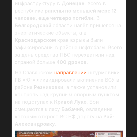
инфраструктуру в
Донецке
, всего в
республике
ранены по меньшей мере 12
человек, еще четверо погибли.
В
Белгородской
области налёт пришелся на
энергетические объекты, а в
Краснодарском
крае взрывы были
зафиксированы в районе нефтебазы. Всего
за день средства ПВО перехватили над
страной больше
400 дронов.
На Славянском
направлении
штурмовики
ГВ «Юг» ликвидировали вклинение ВСУ в
районе
Резниковки
, а также установили
контроль над крупным опорным пунктом
на подступах к
Кривой Луке
. Бои
смещаются к лесу
Бабачий
, овладение
которым откроет ВС РФ дорогу на
Рай-
Александровку.