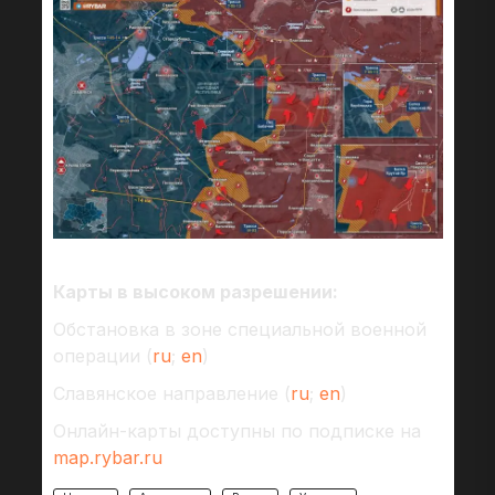
Карты в высоком разрешении:
Обстановка в зоне специальной военной
операции (
ru
;
en
)
Славянское направление (
ru
;
en
)
Онлайн-карты доступны по подписке на
map.rybar.ru