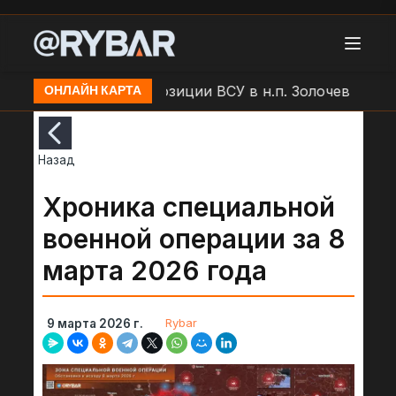
БЛА "Молния" по позиции ВСУ в н.п. Золочев
Артоб
ОНЛАЙН КАРТА
Назад
Хроника специальной
военной операции за 8
марта 2026 года
Rybar
9 марта 2026 г.