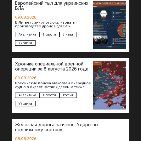
Европейский тыл для украинских
БЛА
09.08.2026
В Литве планируют локализовать
производство дронов для ВСУ.
Соглашение в формате Drone Deal
президенты Гитанас Науседа и Владимир
Аналитика
Новости
Литва
Зеленский подписали…
Украина
Хроника специальной военной
операции за 8 августа 2026 года
09.08.2026
Российские войска атаковали очередное
судно в окрестностях Одессы, а также
поразили склады в Харьковской, Киевской
и Черниговской областях. В Сумской…
Аналитика
Новости
Россия
Украина
Железная дорога на износ. Удары по
подвижному составу
08.08.2026