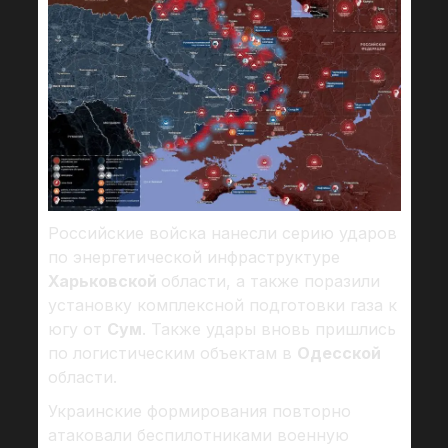
Российские войска нанесли серию ударов
по энергетической инфраструктуре
Харьковской
области, а также поразили
установку комплексной подготовки газа к
югу от
Сум
. Также удары вновь пришлись
по логистическим объектам в
Одесской
области.
Украинские формирования повторно
атаковали беспилотниками военную