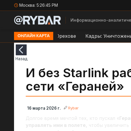
Москва:
5:26:46 PM
Информационно-аналитиче
 переправе ВСУ в Орехове
Кадры: Уничтожение др
ОНЛАЙН КАРТА
Назад
И без Starlink р
сети «Гераней»
Rybar
16 марта 2026 г.
Долгое время мечтой тех, кто пускал «
Гера
управлять ими в полете,
чтобы увеличить 