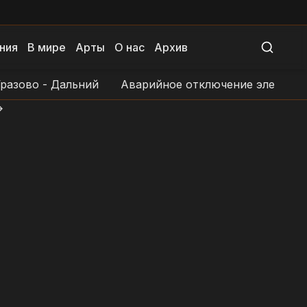
ния
В мире
Арты
О нас
Архив
о - Дальний
Аварийное отключение электроснабже
>