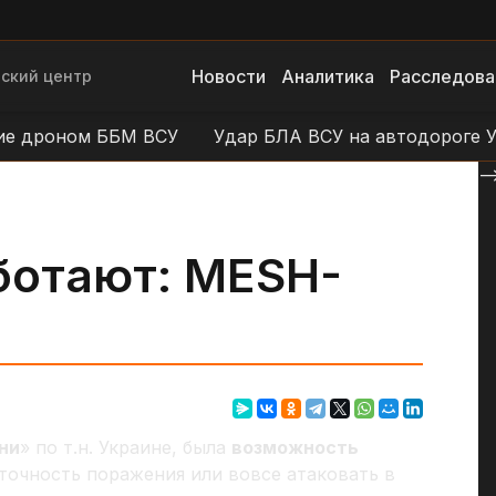
Новости
Аналитика
Расследова
ский центр
оном ББМ ВСУ
Удар БЛА ВСУ на автодороге Уразов
--
аботают: MESH-
ни
» по т.н. Украине, была
возможность
точность поражения или вовсе атаковать в