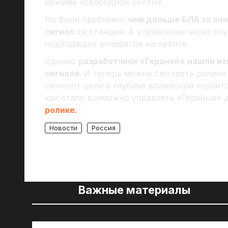
режиме «свободной охоты».
Но были проблемы:
чем дальше БЛА за лин
сигнал
со станции. А управление через спу
подходящих аппаратов на орбите.
Однако
разработчики «Гераней» нашли и
сигнала
. И теперь можно смотреть ролик
сжигают цели в глубине вражеской террито
как стало возможно управлять «Геранью» 
ролике.
Новости
Россия
Важные материалы