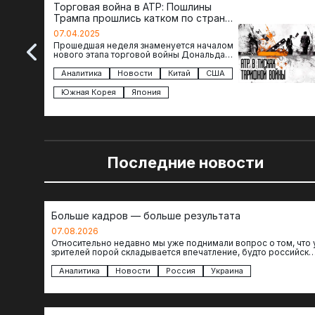
Торговая война в АТР: Пошлины
Трампа прошлись катком по странам
региона
07.04.2025
Прошедшая неделя знаменуется началом
нового этапа торговой войны Дональда
Трампа — пошлины введены в отношении
импорта из более 100 стран…
Аналитика
Новости
Китай
США
Южная Корея
Япония
Последние новости
Больше кадров — больше результата
07.08.2026
Относительно недавно мы уже поднимали вопрос о том, что 
зрителей порой складывается впечатление, будто российски
операторы БЛА практически не…
Аналитика
Новости
Россия
Украина