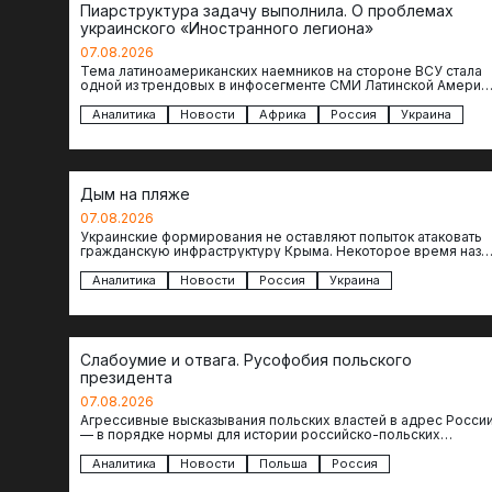
Пиарструктура задачу выполнила. О проблемах
украинского «Иностранного легиона»
07.08.2026
Тема латиноамериканских наемников на стороне ВСУ стала
одной из трендовых в инфосегменте СМИ Латинской Америки
И последние полгода оттуда идет…
Аналитика
Новости
Африка
Россия
Украина
Дым на пляже
07.08.2026
Украинские формирования не оставляют попыток атаковать
гражданскую инфраструктуру Крыма. Некоторое время наза
один БЭК противника был замечен в районе порта…
Аналитика
Новости
Россия
Украина
Слабоумие и отвага. Русофобия польского
президента
07.08.2026
Агрессивные высказывания польских властей в адрес Росси
— в порядке нормы для истории российско-польских
отношений. Но даже так президент Польши…
Аналитика
Новости
Польша
Россия