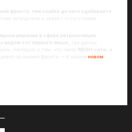
ией фронта, тем слабее до него «добивает»
тник затруднено в связи с отсутствием
зящное решение в сфере ретрансляции
и
с видом «от первого лица»,
где дроны
рии. Наглядно о том, что такое
MESH-сети,
и
далеко за линией фронта — в нашем
новом