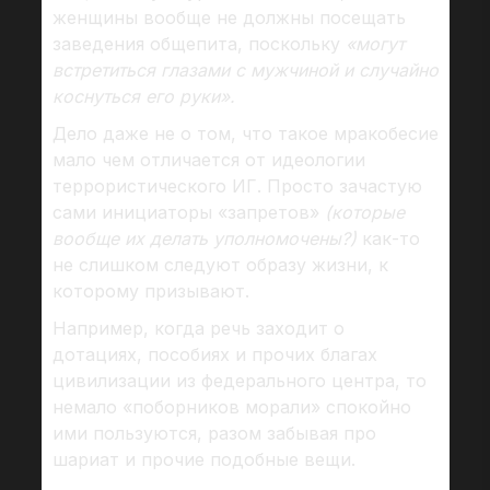
женщины вообще не должны посещать
заведения общепита, поскольку
«могут
встретиться глазами с мужчиной и случайно
коснуться его руки».
Дело даже не о том, что такое мракобесие
мало чем отличается от идеологии
террористического ИГ. Просто зачастую
сами инициаторы «запретов»
(которые
вообще их делать уполномочены?)
как-то
не слишком следуют образу жизни, к
которому призывают.
Например, когда речь заходит о
дотациях, пособиях и прочих благах
цивилизации из федерального центра, то
немало «поборников морали» спокойно
ими пользуются, разом забывая про
шариат и прочие подобные вещи.