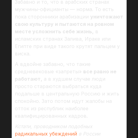
Забавно и то, что в арабских странах
мужчины-официанты — норма. То есть
пока сторонники арабизации
уничтожают
свою культуру и пытаются на ровном
месте усложнить себе жизнь,
в
исламских странах Залива, Ираке или
Египте при виде такого крутят пальцем у
виска.
А вдвойне забавно, что такие
средневековые «запреты»
все равно не
работают,
а в худшем случае люди
просто стараются выбраться куда
подальше в центральную Россию и жить
спокойно. Зато потом идут жалобы на
отток из республик наиболее
квалифицированных кадров.
Кстати, проводником подобных
радикальных убеждений
в России