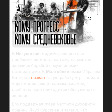
В
Ингушетии,
видимо, решили все
проблемы региона, поэтому на местах
занялись борьбой с мужчинами-
официантами. В
Малгобеке
имам Ибрагим
Батыров
назвал
такую работу «грязной» и
«противоречащей нормам ислама»,
особенно если приходится обслуживать
женщин.
Его поддержал глава местной духовной
общины Якуб Курскиев и заявил, что