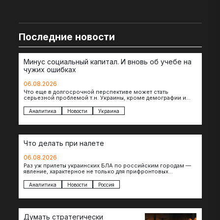
Последние новости
Минус социальный капитал. И вновь об учебе на
чужих ошибках
06.08.2026
Что еще в долгосрочной перспективе может стать
серьезной проблемой т.н. Украины, кроме демографии и
уничтоженных объектов инфраструктуры, восстановление
которых будет…
Аналитика
Новости
Украина
Что делать при налете
06.08.2026
Раз уж прилеты украинских БЛА по российским городам —
явление, характерное не только для прифронтовых
регионов, то становится логичным вопрос…
Аналитика
Новости
Россия
Думать стратегически