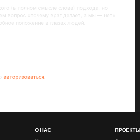
ого (в полном смысле слова) подхода, но
чем вопрос «почему враг делает, а мы — нет»
обное положение в глазах людей.
мо
авторизоваться
.
О НАС
ПРОЕКТ