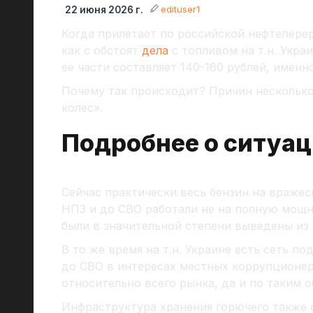
edituser1
22 июня 2026 г.
Когда прилетает по российской нефтеперер
как с обстоят
дела
с топливом на т.н. Укра
ее части составляет 140-160 рублей, именн
Почему так происходит? Причин несколько
колес».
Подробнее о ситуац
Сейчас практически весь бензин на враже
НПЗ и до СВО работали не на полную мощн
были в значительной степени выведены из 
В то же время на т.н. Украине есть сеть 
до СВО в интересах местных коррупционер
относительно всего рынка, да и по таким 
Инфраструктура хранения горючего также 