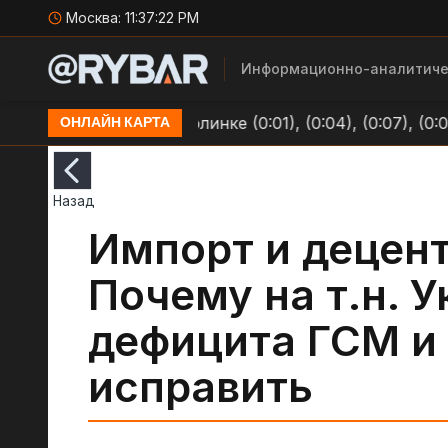
Москва:
11:37:22 PM
Информационно-аналитиче
позициям ВСУ в Долинке (0:01), (0:04), (0:07), (0:09)
ОНЛАЙН КАРТА
Назад
Импорт и децен
Почему на т.н. У
дефицита ГСМ и 
исправить