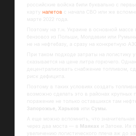
российские войска били буквально с первы
карту
налетов
с начала СВО или же вспом
марте 2022 года.
Поэтому на т.н. Украине в основной массе
бензовоз из Польши, Молдавии или Румыни
не на нефтебазу, а сразу на конкретную АЗ
При таком подходе затраты на логистику 
сказывается на цене литра горючего. Одна
децентрализовать снабжение топливом, сд
риск дефицита.
Поэтому в таких условиях создать топливны
возможно сделать это в районах крупных 
поражение не только оставшихся там нефте
Запорожье, Харьков
или
Сумы.
А еще можно вспомнить, что значительная 
через два моста — в
Маяках
и Затоке. Их 
увеличению логистического плеча аж до зап