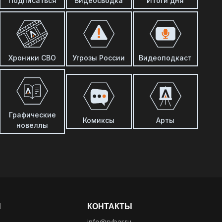
Подписаться
Видеосводка
Итоги дня
Хроники СВО
Угрозы России
Видеоподкаст
Графические
Комиксы
Арты
новеллы
Ы
КОНТАКТЫ
info@rybar.ru