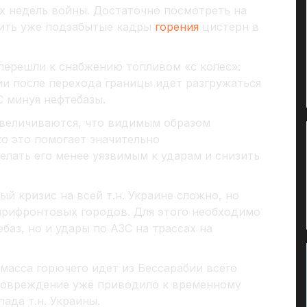
х недель войны. Достаточно посмотреть на
нить уже подзабытые кадры
горения
цистерн в
 перешли к снабжению топливом «с колес»:
и после перехода границы идет разгружаться
С минуя нефтебазы.
увеличиваются, что видимым образом
ко это помогает значительно
елать его менее уязвимым к ударам и снизить
й кризис на всей т.н. Украине сложно, но
прифронтовых городов. Для этого необходимо
баз, но и удары по АЗС на трассах на
масса горючего идет из Бессарабии всего
повреждение уже приводило к временному
ада т.н. Украины.