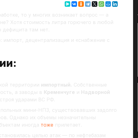
аботке, то у многих возникает вопрос — а
ине? Хотя стоимость литра горючего в любой
о дефицита там нет.
: импорт, децентрализация и «снабжение с
ии:
ской территории
импортный.
Собственные
ость, а заводы в
Кременчуге
и
Надворной
строя ударами ВС РФ.
подпольных мини-НПЗ, существовавших задолго
ов. Однако их объемы незначительны
объектам иногда
тоже
прилетает.
становилась целью атак — по нефтебазам