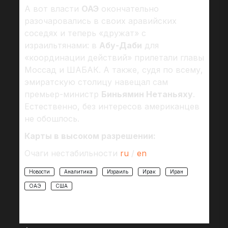
А вот власти
ОАЭ
окончательно
разочаровались в своих аравийских
соседях и теперь «дружат» с
израильтянами: в
Абу-Даби
для
«координации действий» прилетали главы
Моссад и ШАБАК. А также, судя по всему,
эмиратскую столицу навещал сам
премьер-министр
Биньямин Нетаньяху
.
Естественно, без интересов американцев
не обошлось.
Карты в высоком разрешении:
Очаги нестабильности
ru
/
en
Новости
Аналитика
Израиль
Ирак
Иран
ОАЭ
США