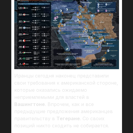
Иранцы сегодня наконец представили
свои требования к американской стороне,
которые оказались ожидаемо
неприемлемыми для властей в
Вашингтоне
. Впрочем, как и все
предыдущие предложения американцев
правительству в
Тегеране
. Со своих
позиций никто сходить не собирается.