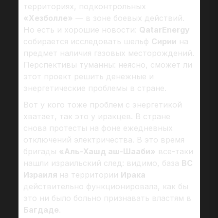
территориях, подконтрольных
«Хезболле»
— в зоне боевых действий.
Но есть и хорошие новости:
QatarEnergy
собирается исследовать шельф
Сирии
на
предмет наличия газовых месторождений.
Перспективы туманны: неясно, сможет ли
этот проект решить денежные и
энергетические проблемы в стране.
Вот у кого тоже проблем с энергетикой
хватает, так это у иракцев. В стране
снова протесты на фоне ежедневных
отключений электричества. В это время
бригады
«Аль-Хашд аш-Шааби»
все-таки
нашли израильский след: видимо, база
ВС
Израиля
на территории
Ирака
действительно функционировала, как бы
это ни было больно признавать властям в
Багдаде
.