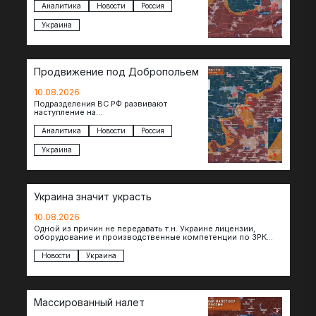
после освобождения Торского
Аналитика
Новости
Россия
продвинулись вперед и завязали бои за…
Украина
Продвижение под Добропольем
10.08.2026
Подразделения ВС РФ развивают
наступление на
Добропольскомнаправлении,
продвигаясь на широком участке фронта.
Аналитика
Новости
Россия
Достигнуты тактические успехи в районе
Белицкого, где по…
Украина
Украина значит украсть
10.08.2026
Одной из причин не передавать т.н. Украине лицензии,
оборудование и производственные компетенции по ЗРК
Patriot, по сообщениям The Telegraph, являются…
Новости
Украина
Массированный налет