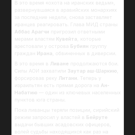
В это время «охота на иранских ведьм»,
развернувшаяся в аравийских монархиях
за последние недели, снова заставляет
иранцев реагировать. Глава МИД страны
Аббас Арагчи
пригрозил ответными
мерами властям
Кувейта
, которые
арестовали у острова
Бубиян
группу
граждан
Ирана
, обвиненных в диверсии.
В это время в
Ливане
продолжаются бои.
Силы АОИ захватили
Заутар аш-Шаркию
,
форсировав реку
Литани
. Теперь у
израильтян есть прямая дорога на
Ан-
Набатию
— один из ключевых населенных
пунктов юга страны.
Пока ливанцы теряли позиции, сирийский
режим запросил у властей в
Бейруте
выдачи бывших асадовских офицеров,
волей судьбы находящихся как раз на