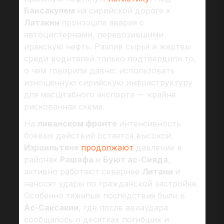
Бансакулем
на сирийской дороге к
Латакии
произошла авария с
автоцистернами, перевозившими
иракскую нефть. Разлив сырья и жертвы
среди водителей только подтвердили то,
о чем говорили давно: использовать
изношенную сирийскую инфраструктуру
для масштабного экспорта — крайне
рискованная схема.
На
ливанском фронте
интенсивность
боевых действий остается высокой.
Израильтяне
продолжают
давление в
районах
Рашафа
и
Буют ас-Сияда
,
активно работают севернее
Литани
и
наносят удары по гражданской застройке.
Особенно тяжелые последствия были в
Ас-Саксакии
, где после авиаудара
сообщалось о десятках погибших и