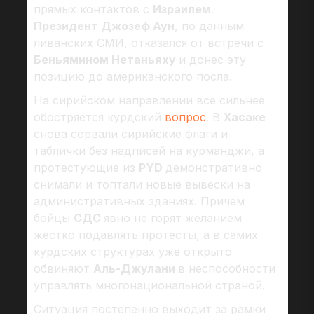
прямых контактов с
Израилем
.
Президент Джозеф Аун
, по данным
ливанских СМИ, отказался от встречи с
Беньямином Нетаньяху
и донес эту
позицию до американского посла.
На сирийском направлении все сильнее
обостряется курдский
вопрос
. В
Хасаке
снова сорвали сирийские флаги и
таблички без надписей на курманджи, а
протестующие из
PYD
демонстративно
снимали и топтали новые вывески на
административных зданиях. Причем
бойцы
СДС
явно не горят желанием
жестко подавлять протесты, а в самих
курдских структурах уже открыто
обвиняют
Аль-Джулани
в неспособности
управлять многонациональной страной.
Ситуация постепенно выходит за рамки