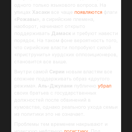
одного только языкового вопроса. На
улицах
Хасаки
все чаще
появляются
флаги
«
Рожавы
», а сирийские племена,
наоборот, начинают открыто
поддерживать
Дамаск
и требуют навести
порядок. На таком фоне вероятность того,
что сирийские власти попробуют силой
«приструнить» курдских оппозиционеров,
становится все выше.
Внутри самой
Сирии
новым властям все
сложнее поддерживать образ «другого
режима».
Аль-Джулани
публично
убрал
своих братьев с государственных
должностей после обвинений в
кумовстве, однако реального ухода семьи
из политики это не означает.
Проблемы тем временем накрывают и
иракскую нефтяную
логистику
. Под