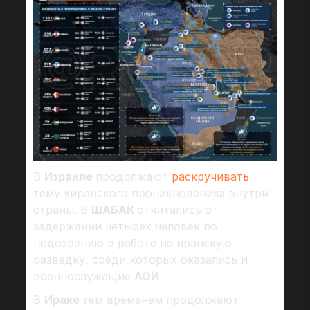
В
Израиле
продолжают
раскручивать
тему «иранского проникновения» внутри
страны. В
ШАБАК
отчитались о
задержании четырех человек по
подозрению в работе на иранскую
разведку, среди которых оказались и
военнослужащие
АОИ
.
В
Ираке
тем временем продолжают