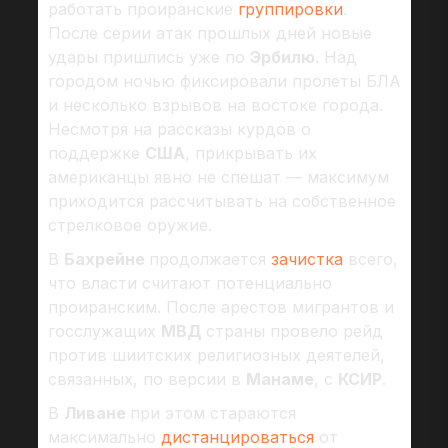
работать проиранские
группировки
.
После серии атак прошлых дней новые
удары пришлись уже по
Эрбилю
. Над
городом ночью фиксировали пролеты БЛА
и несколько взрывов на востоке города.
Несмотря на рассказы курдов о
поддержке
США
, прикрывать их
американцы явно не спешат — максимум
приходится рассчитывать на собственное
стрелковое оружие.
В
Бахрейне
продолжается
зачистка
всего,
что власти считают потенциально
проиранским. После арестов мигрантов и
госслужащих
МВД
страны провело рейд
против шиитских религиозных деятелей,
связанных, по версии в
Манаме
, с
КСИР
.
В
Ливане
при этом стараются
максимально
дистанцироваться
от