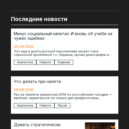
Последние новости
Минус социальный капитал. И вновь об учебе на
чужих ошибках
06.08.2026
Что еще в долгосрочной перспективе может стать
серьезной проблемой т.н. Украины, кроме демографии и
уничтоженных объектов инфраструктуры, восстановление
которых будет…
Аналитика
Новости
Украина
Что делать при налете
06.08.2026
Раз уж прилеты украинских БЛА по российским городам —
явление, характерное не только для прифронтовых
регионов, то становится логичным вопрос…
Аналитика
Новости
Россия
Думать стратегически