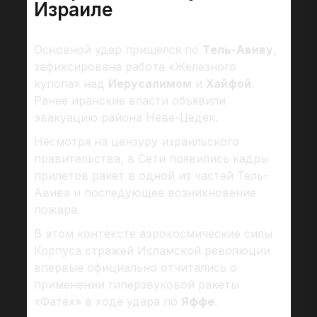
Израиле
Основной удар пришелся по
Тель-Авиву
,
зафиксирована работа «Железного
купола» над
Иерусалимом
и
Хайфой
.
Ранее иранские власти объявили
эвакуацию района Неве-Цедек.
Несмотря на цензуру израильского
правительства, в Сети появились кадры
прилетов ракет в одной из частей Тель-
Авива и последующее возникновение
пожара.
В этом контексте аэрокосмические силы
Корпуса стражей Исламской революции
впервые официально отчитались о
применении гиперзвуковой ракеты
«Фатех» в ходе удара по
Яффе
.