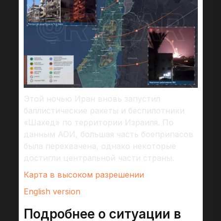
Этой ночью Иран вновь запустил
баллистические ракеты и беспилотники
«Шахед» по территории Израиля. По
данным АОИ, большая часть боеприпасов
была перехвачена, однако некоторые
достигли центральной части страны.
Карта в высоком разрешении
English version
Подробнее о ситуации в