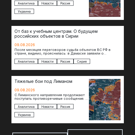
подразделения предприняли рывок в
Аналитика
Новости
Россия
сторону западных окраин Малой
Токмачки…
Украина
От баз к учебным центрам. О будущем
российских объектов в Сирии
09.08.2026
После месяцев переговоров судьба объектов ВС РФ в
стране, видимо, прояснилась: в Дамаске заявили о
подписании меморандума по трансформации базы…
Аналитика
Новости
Россия
Сирия
Тяжелые бои под Лиманом
09.08.2026
С Лиманского направления продолжают
поступать противоречивые сообщения. В
нескольких населенных пунктах
продолжаются ожесточенные бои, а из
Аналитика
Новости
Россия
некоторых уже длительное время…
Украина