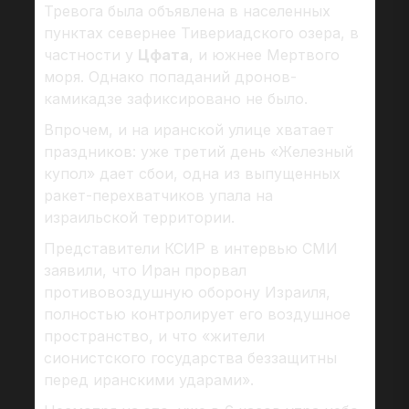
Тревога была объявлена в населенных
пунктах севернее Тивериадского озера, в
частности у
Цфата
, и южнее Мертвого
моря. Однако попаданий дронов-
камикадзе зафиксировано не было.
Впрочем, и на иранской улице хватает
праздников: уже третий день «Железный
купол» дает сбои, одна из выпущенных
ракет-перехватчиков упала на
израильской территории.
Представители КСИР в интервью СМИ
заявили, что Иран прорвал
противовоздушную оборону Израиля,
полностью контролирует его воздушное
пространство, и что «жители
сионистского государства беззащитны
перед иранскими ударами».