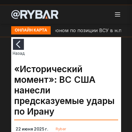
Левадное
Удар дроном по позиции ВСУ в н.п. Беле
ОНЛАЙН КАРТА
Назад
«Исторический
момент»: ВС США
нанесли
предсказуемые удары
по Ирану
Rybar
22 июня 2025 г.