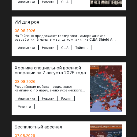
как официальные версии снова
Аналитика
Новости
США
оказываются удивительно похожими:
стресс,…
ИИ для роя
08.08.2026
На Тайване продолжают тестировать американские
разработки В начале месяца компания из США Shield AI
провела первую демонстрацию, в ходе которой…
Аналитика
Новости
США
Тайвань
Хроника специальной военной
операции за 7 августа 2026 года
08.08.2026
Российские войска продолжают
кампанию по нарушению украинского
судоходства в водах Черного моря. За
сегодня атакованы еще по меньшей мере
Аналитика
Новости
Россия
два…
Украина
Беспилотный арсенал
07.08.2026