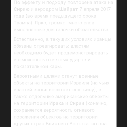
По эффекту и подходу повторена атака на
Сирию
и аэродром
Шайрат
7 апреля 2017
года (во время предыдущего срока
Трампа). Ярко, громко, много слов,
выполненные для галочки обязательства.
Естественно, в текущих условиях иранцы
обязаны отреагировать: властям
необходимо будет продемонстрировать
возможность ответных ударов и
показательной кары.
Вероятными целями станут военные
объекты на территории Израиля (на чьих
властей вновь возложат всю вину), а
также отдельные американские объекты
на территории
Ирака
и
Сирии
(конечно,
сохраняется вероятность огневого
поражения объектов на территории
других стран Ближнего Востока, но она