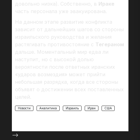
довольно низка). Собственно, в
Ираке
часть персонала уже эвакуирована.
На данном этапе развитие конфликта
зависит от дальнейших шагов со стороны
израильского руководства и желания
растягивать противостояние с
Тегераном
дальше. Моментальный мир едва ли
наступит, но с высокой долью
вероятности после ответных иранских
«ударов возмездия» может прийти
небольшая разрядка, когда все стороны
объявят о достижении всех поставленных
целей.
Новости
Аналитика
Израиль
Иран
США
-->