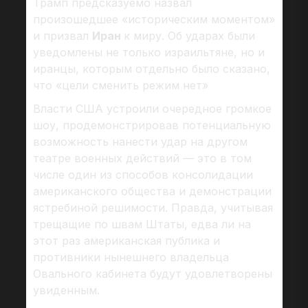
Трамп предсказуемо назвал
произошедшее «историческим моментом»
и призвал
Иран
к миру. Об ударах были
уведомлены не только израильтяне, но и
иранцы, которым отдельно было сказано,
что «цели сменить режим нет»
Власти США устроили очередное громкое
шоу, продемонстрировав потенциальную
возможность нанести удар на другом
театре военных действий — это в том
числе один из способов консолидации
американского общества и демонстрации
ястребиной решимости. Правда, учитывая
трещащие по швам Штаты, едва ли на
этот раз американская публика и
противники нынешнего владельца
Овального кабинета будут удовлетворены
увиденным.