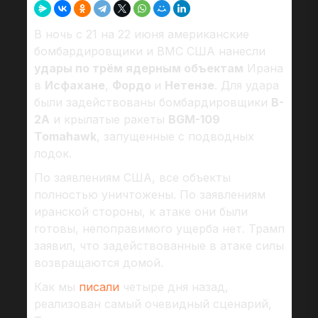
В ночь с 21 на 22 июня американские
бомбардировщики и ВМС США нанесли
удары по трём ядерным объектам
Ирана
в
Исфахане
,
Фордо
и
Нетензе
. Для удара
были задействованы бомбардировщики
B-
2A
и крылатые ракеты
BGM-109
Tomahawk
, запущенные с подводных
лодок.
По заявлениям США, все объекты
полностью уничтожены. По заявлениям
иранской стороны, к атаке они были
готовы, непоправимого ущерба нет. Трамп
заявил, что задействованные в атаке силы
возвращаются домой.
Как мы
писали
четыре дня назад,
реализован самый очевидный сценарий,