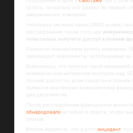
Подозрение в деле о
саботаже
при строите
Штаты, поскольку это далеко не первый с
американских компаний.
Несколько месяцев назад DRSD и офис пр
расследование после того, как
американск
попыталась получить доступ к планам ф
Flowserve планировала купить компанию SE
производит компоненты, используемые на 
Выяснилось, что покупка такой маленькой
коммерческим интересом: контроль над S
полный доступ ко всем секретным планам 
являются ключевыми компонентами франц
два десятилетия.
После расследования французское министе
обнародовало
историю в прессе, чтобы вы
планов.
Вполне вероятно, что и этот
инцидент
пос