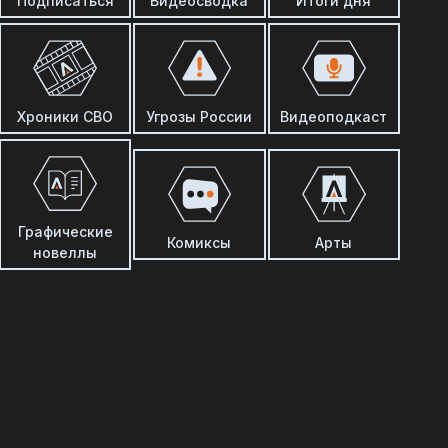
Подписаться
Видеосводка
Итоги дня
Хроники СВО
Угрозы России
Видеоподкаст
Графические
Комиксы
Арты
новеллы