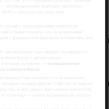
сть о том, что строящийся для ВМС Франции
 — злоумышленники вырезали несколько
а DRSD и прокуратура запустили
т случай с повреждениями кабелей на
 мая и предположили, что за диверсиями
ория с французским фрегатом интереснее, чем
D рассматривает две версии случившегося:
а Naval Group с целью скрыть
 и вторая, основная, —
промышленный
нии
Loсkheed Martin
.
ми французских конкурентов из компании
e, которым оснащен фрегат. Саботаж по версии
льство, и мог скрыть факт кражи технологий,
у от «Локхид» — новую модификацию AN/Spy