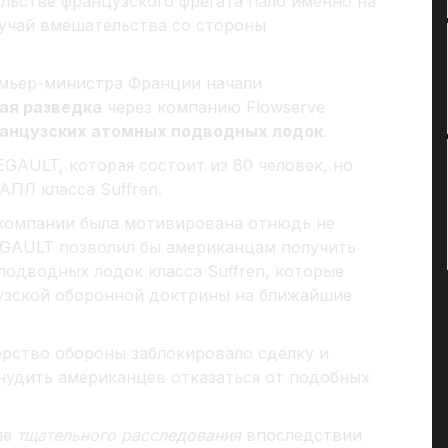
льстве французского фрегата пало именно на
лучай вмешательства со стороны
емьер-министра Франции начали
ая разведка
через компанию Flowserve
ранцузских атомных подводных лодок
.
GAULT, которая состоит из 80 человек, но
АПЛ класса Suffren.
 компании была мотивирована отнюдь не
EGAULT позволил бы американцам получить
подводных лодок класса Suffren, которые
узской оборонной доктрины на ближайшие
рство обороны заблокировало сделку и
нудить американцев отказаться от подобных
ле
тщательного расследования
впоследствии