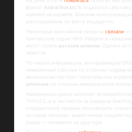
На днях в Сети
появилась
любопытная ново
фрегат
Amiral Ronarc’h
подвергся саботажу
кабелей на корабле. Военная контрразведк
расследование по факту инцидента.
Некоторые российские ресурсы
связали
это
британском судне HMS Glasgow в середине
могут стоять
русские шпионы
. Однако ист
кажется.
По нашей информации, контрразведка DRS
намеренный саботаж со стороны подрядчик
мошенничество при строительстве корабля
шпионаж
со стороны американской компа
Американцы давно шпионят за разработка
THALES, и в частности за радаром Sea Fir
следователей призван затормозить строите
которые обгоняют аналогичную разработк
радар — примерно на два года.