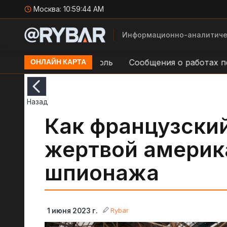
Москва:
10:59:45 AM
Информационно-аналитиче
ргии в н.п. Мариуполь
Сообщения о работах по во
ОНЛАЙН КАРТА
Назад
Как французский
жертвой америк
шпионажа
Rybar
1 июня 2023 г.