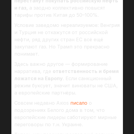
перестанут покупать российскую нефть
и газ,
а заодно коллективно повысят
тарифы против Китая до 50–100%.
Условие заведомо нереализуемое: Венгрия
и Турция не откажутся от российской
нефти, ряд других стран ЕС всё ещё
закупают газ. Но Трамп это прекрасно
понимает.
Здесь важно другое — формирование
нарратива, где
ответственность и бремя
ложатся на Европу
. Если санкционный
режим буксует, значит виноваты не США,
а европейские партнёры.
Совсем недавно Axios
писало
о
подозрениях Белого дома в том, что
европейские лидеры саботируют мирные
переговоры по т.н. Украине.