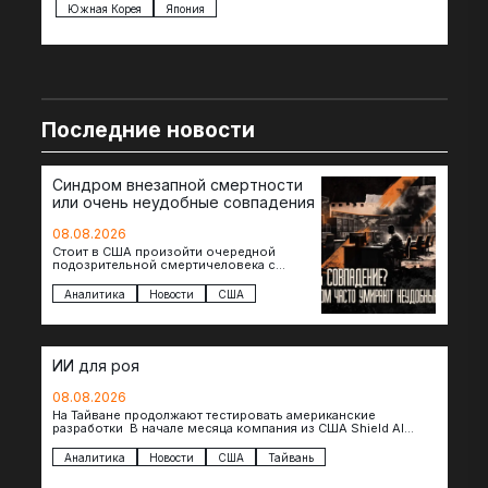
Южная Корея
Япония
Ве
Последние новости
Синдром внезапной смертности
или очень неудобные совпадения
08.08.2026
Стоит в США произойти очередной
подозрительной смертичеловека с
доступом к чувствительной информации,
как официальные версии снова
Аналитика
Новости
США
оказываются удивительно похожими:
стресс,…
ИИ для роя
08.08.2026
На Тайване продолжают тестировать американские
разработки В начале месяца компания из США Shield AI
провела первую демонстрацию, в ходе которой…
Аналитика
Новости
США
Тайвань