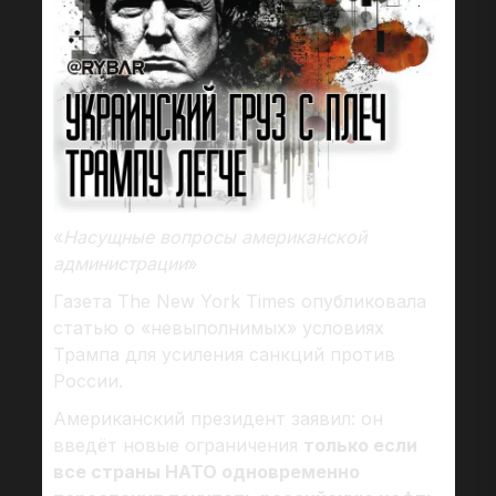
«
Насущные вопросы американской
администрации
»
Газета The New York Times опубликовала
статью о «невыполнимых» условиях
Трампа для усиления санкций против
России.
Американский президент заявил: он
введёт новые ограничения
только если
все страны НАТО одновременно