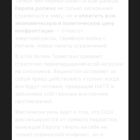
Теперь мяч перекатывается ещё дальше:
Европа должна
не только «искренне»
стремиться к миру, но и
оплатить всю
экономическую и политическую цену
конфронтации
— отказ от
энергоресурсов, тарифную войну с
Китаем, новые пакеты ограничений.
В этой логике Трамп выстраивает
стратегию перекладывания всей нагрузки
на союзников. Вашингтон оставляет за
собой право действовать «только когда
все будут готовы», превращая НАТО в
заложника собственных внутренних
противоречий.
Фактически речь идёт о том, что США
дистанцируются от прямого лидерства,
вынуждая Европу тянуть на себе не
только украинский конфликт, но и