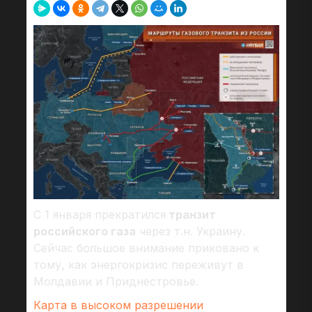
С 1 января прекратился
транзит
российского газа
через т.н. Украину.
Сейчас большое внимание приковано к
тому, как энергокризис переживут в
Молдавии и Приднестровье.
Карта в высоком разрешении