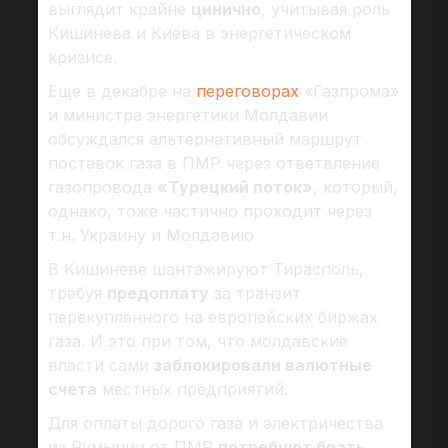
выглядит крайне
цинично
, учитывая роль
Кишинева и Киева в энергетическом
кризисе.
Еще в декабре на
переговорах
«Газпрома»
и министра энергетики Молдавии
обсуждался альтернативный маршрут
поставок газа в ПМР через ответвление
газопровода
«Турецкий поток»
, который,
однако, тоже частично проходит через
т.н. Украину и Молдавию.
В Кишиневе шантажируют Тирасполь,
требуя
предоплату
за транзит
перекупленного на европейских биржах
газа. И это при том, что молдавские
власти сами
заблокировали валютные
счета
местных предприятий.
Для оплаты дорого газа и электричества
из Румынии от ПМР
потребуют брать