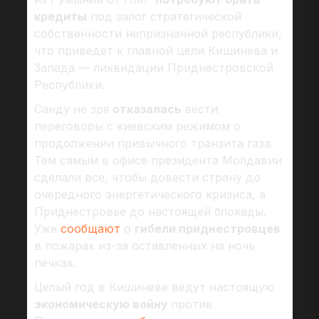
кредиты
под залог стратегической
собственности непризнанной республики,
что приведет к главной цели Кишинева и
Запада — ликвидации Приднестровской
Республики.
Санду не зря
отказалась
вести
переговоры с киевским режимом о
продолжении привычного транзита газа.
Тем самым в офисе президента Молдавии
сделали все, чтобы довести страну до
очередного энергетического кризиса, а
Приднестровье до настоящей блокады.
Уже
сообщают
о
гибели приднестровцев
в пожарах из-за оставленных на ночь
печках.
Целый год в Кишиневе ведут настоящую
экономическую войну
против