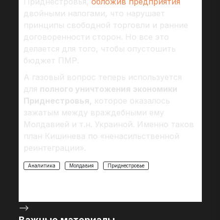
Приднестровья,
обложив предприятия
двойными налогами, что нарушает
принципы свободной торговли и ранние
договоренности сторон. Но все это
делается для того, чтобы опустошить
бюджет ПМР.
А газовый вопрос теперь используется
для
полного уничтожения экономики
Приднестровья,
которое оказалось
зажатым между враждебными ему
Молдавией и т.н. Украиной. Именно таков
план Кишинева по «ненасильственной
реинтеграции».
Аналитика
Молдавия
Приднестровье
-->