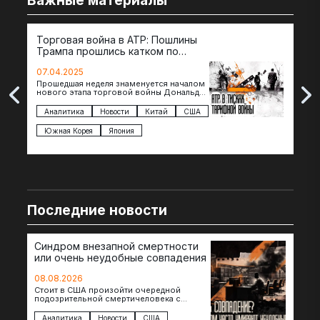
Важные материалы
Торговая война в АТР: Пошлины
72 
Трампа прошлись катком по
гот
странам региона
07.04.2025
07.
Прошедшая неделя знаменуется началом
Вос
нового этапа торговой войны Дональда
The 
Трампа — пошлины введены в отношении
нов
импорта из более 100 стран…
с з
Аналитика
Новости
Китай
США
Ан
под
Южная Корея
Япония
Ве
Последние новости
Синдром внезапной смертности
или очень неудобные совпадения
08.08.2026
Стоит в США произойти очередной
подозрительной смертичеловека с
доступом к чувствительной информации,
как официальные версии снова
Аналитика
Новости
США