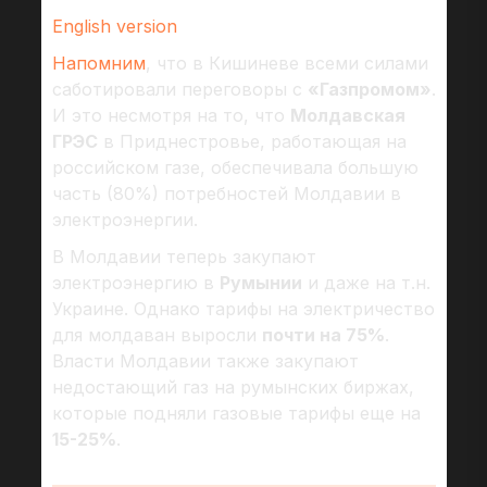
English version
Напомним
, что в Кишиневе всеми силами
саботировали переговоры с
«Газпромом»
.
И это несмотря на то, что
Молдавская
ГРЭС
в Приднестровье, работающая на
российском газе, обеспечивала большую
часть (80%) потребностей Молдавии в
электроэнергии.
В Молдавии теперь закупают
электроэнергию в
Румынии
и даже на т.н.
Украине. Однако тарифы на электричество
для молдаван выросли
почти на 75%
.
Власти Молдавии также закупают
недостающий газ на румынских биржах,
которые подняли газовые тарифы еще на
15-25%
.