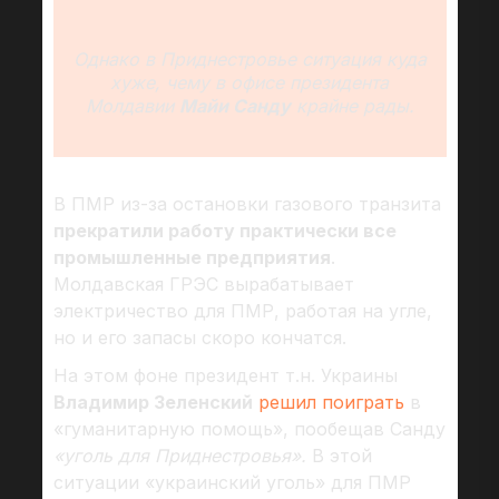
Однако в Приднестровье ситуация куда
хуже, чему в офисе президента
Молдавии
Майи Санду
крайне рады.
В ПМР из-за остановки газового транзита
прекратили работу практически все
промышленные предприятия
.
Молдавская ГРЭС вырабатывает
электричество для ПМР, работая на угле,
но и его запасы скоро кончатся.
На этом фоне президент т.н. Украины
Владимир Зеленский
решил поиграть
в
«гуманитарную помощь», пообещав Санду
«уголь для Приднестровья».
В этой
ситуации «украинский уголь» для ПМР