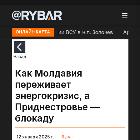
"Молния" по позиции ВСУ в н.п. Золочев
Артобстре
ОНЛАЙН КАРТА
Назад
Как Молдавия
переживает
энергокризис, а
Приднестровье —
блокаду
Rybar
12 января 2025 г.