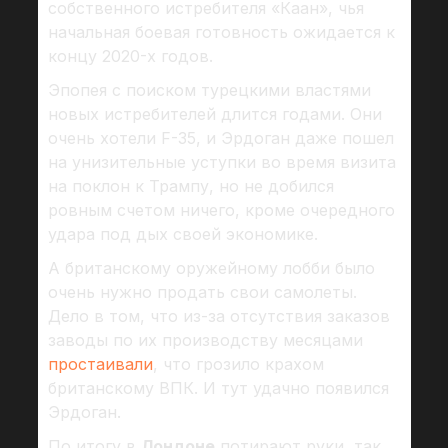
собственного истребителя «Каан», чья
начальная боевая готовность ожидается к
концу 2020-х годов.
Эпопея с поиском турецкими властями
новых истребителей длится годами. Они
очень хотели F-35, и Эрдоган даже пошел
на унизительные уступки во время визита
на поклон к Трампу, но не добился
ровным счетом ничего, кроме очередного
удара под дых своей экономике.
А британскому оружейному лобби было
очень нужно продать свои самолеты.
Дело в том, что из-за отсутствия заказов
заводы по их производству месяцами
простаивали
, что грозило крахом
британскому ВПК. И тут удачно появился
Эрдоган.
По итогу в
Лондоне
потирают руки, так