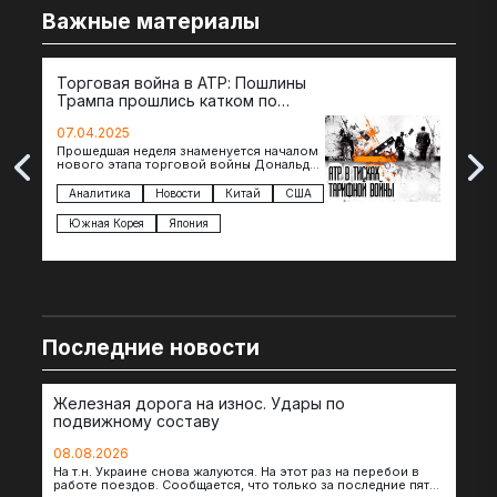
Важные материалы
Торговая война в АТР: Пошлины
72 
Трампа прошлись катком по
гот
странам региона
07.04.2025
07.
Прошедшая неделя знаменуется началом
Вос
нового этапа торговой войны Дональда
The 
Трампа — пошлины введены в отношении
нов
импорта из более 100 стран…
с з
Аналитика
Новости
Китай
США
Ан
под
Южная Корея
Япония
Ве
Последние новости
Железная дорога на износ. Удары по
подвижному составу
08.08.2026
На т.н. Украине снова жалуются. На этот раз на перебои в
работе поездов. Сообщается, что только за последние пять