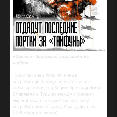
«Уроки от британского оружейного
лобби»
Турки наконец получат новые
истребители. В ходе первого визита
премьер-министра Великобритании
Кира
Стармера
в Турцию между странами
былподписан контракт на поставку
истребителей на сумму 8 млрд фунтов
(10,5 млрд долларов).