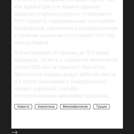
как сделка для них крайне удачная:
средняя стоимость одного «Тайфуна» с
РЛС Captor-E, современными системами
вооружения, обучением и обслуживанием
в течение десяти лет составляет 310-330
млн долларов.
А они продали 20 единиц за 10,5 млрд
долларов, то есть с огромной переплатой
(почти 525 млн за самолет)
. При этом
британские заводы дадут рабочие места,
а у турок экономика в очередной раз
скажет огромное спасибо
геополитическим амбициям Эрдогана.
Новости
Аналитика
Великобритания
Турция
-->