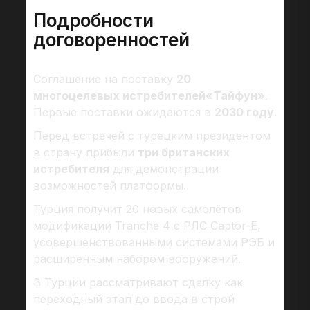
Подробности
договоренностей
Соглашение на поставку
20
многоцелевых истребителей«Тайфун»
.
Первые поставки ожидаются в
2030 году
.
Перед встречей с турецким президентом
в страну прибыли
три британских
истребителя
для демонстрации
возможностей платформы.
Турция получит 20 новых самолётов
модификации Tranche 4 с РЛС Captor-E,
усовершенствованными системами РЭБ и
расширенным набором вооружений.
В Турции рассматривают сделку как
переходный этап до ввода в строй