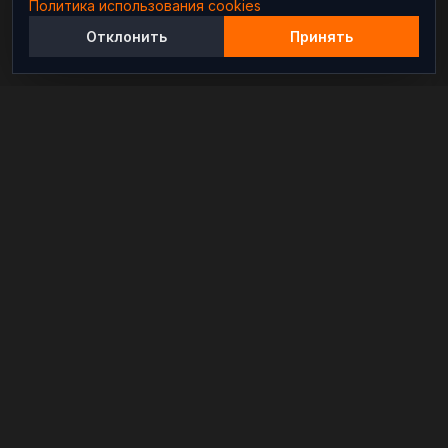
Политика использования cookies
Отклонить
Принять
Независимый информационно-аналитический
проект, освещающий конфликты и геополитические
события в мире.
РАЗДЕЛЫ
Новости
Аналитика
Расследования