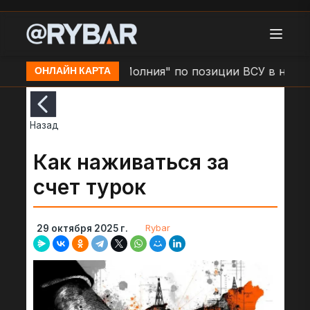
тино
Удар БЛА "Молния" по позиции ВСУ в н.п. Зол
ОНЛАЙН КАРТА
Назад
Как наживаться за
счет турок
Rybar
29 октября 2025 г.