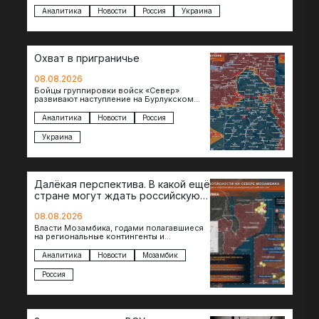
дней…
Аналитика
Новости
Россия
Украина
Охват в приграничье
08.08.2026
Бойцы группировки войск «Север»
развивают наступление на Бурлукском
направлении. Российские подразделения
теснят противника сразу на нескольких
Аналитика
Новости
Россия
участках, создавая угрозу охвата…
Украина
Далёкая перспектива. В какой ещё
стране могут ждать российскую
военную помощь?
08.08.2026
Власти Мозамбика, годами полагавшиеся
на региональные контингенты и
европейские военные миссии, всё чаще
обращаются к российской стороне за
Аналитика
Новости
Мозамбик
консультациями в…
Россия