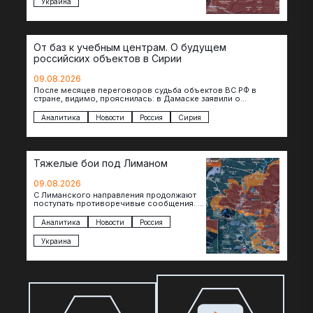
Украина
От баз к учебным центрам. О будущем
российских объектов в Сирии
09.08.2026
После месяцев переговоров судьба объектов ВС РФ в
стране, видимо, прояснилась: в Дамаске заявили о
подписании меморандума по трансформации базы…
Аналитика
Новости
Россия
Сирия
Тяжелые бои под Лиманом
09.08.2026
С Лиманского направления продолжают
поступать противоречивые сообщения. В
нескольких населенных пунктах
продолжаются ожесточенные бои, а из
Аналитика
Новости
Россия
некоторых уже длительное время…
Украина