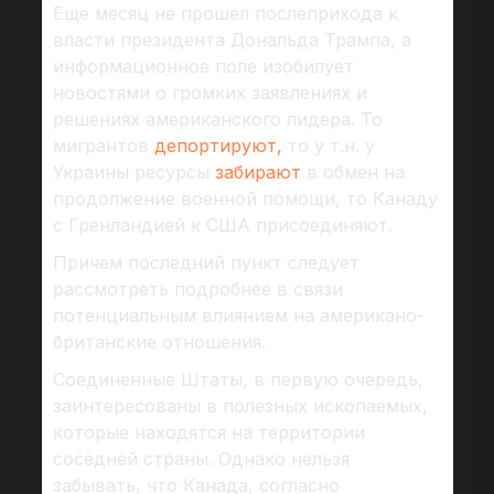
Еще месяц не прошел послеприхода к
власти президента Дональда Трампа, а
информационное поле изобилует
новостями о громких заявлениях и
решениях американского лидера. То
мигрантов
депортируют,
то у т.н. у
Украины ресурсы
забирают
в обмен на
продолжение военной помощи, то Канаду
с Гренландией к США присоединяют.
Причем последний пункт следует
рассмотреть подробнее в связи
потенциальным влиянием на американо-
британские отношения.
Соединенные Штаты, в первую очередь,
заинтересованы в полезных ископаемых,
которые находятся на территории
соседней страны. Однако нельзя
забывать, что Канада, согласно