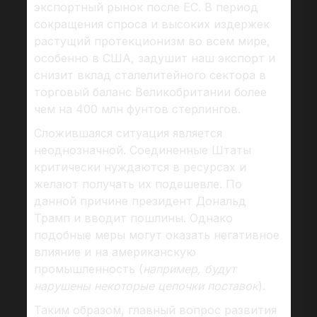
экспортный рынок после ЕС. В период
сокращения спроса и высоких издержек
растущий протекционизм во всем мире,
особенно в США, задушит наш экспорт и
снизит вклад сталелитейного сектора в
торговый баланс Великобритании более
чем на 400 млн фунтов стерлингов.
Сложившаяся ситуация является
неоднозначной. Соединенные Штаты
критически нуждаются в ресурсах и
желают получать их подешевле. По
данной причине президент Дональд
Трамп и вводит пошлины. Однако
подобные меры могут оказать негативное
влияние и на американскую
промышленность (
например, будут
нарушены некоторые цепочки поставок
).
Таким образом, главный вопрос развития