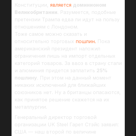
Конституции,
является
доминионом
Великобритании
. Разумеется, подобные
претензии Трампа едва ли идут на пользу
отношениям с Лондоном.
Тоже самое можно сказать и
относительно торговых
пошлин.
Пока
американский президент наложил
ограничения лишь на импорт отдельных
категорий товаров. За ввоз в страну стали
и алюминия придется заплатить
25%
пошлину
. При этом на данный момент
никаких исключений для ближайших
союзников нет. Ну а британцы опасаются,
как принятое решение скажется на их
металлургии.
Генеральный директор торговой
организации UK Steel Гарет Стэйс заявил:
США — наш второй по величине