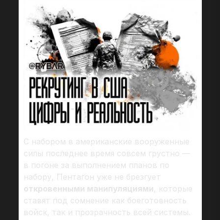
С набором в американские вооруженные
силы последнее время совсем грустно —
в погоне за выполнением планов по
набору, Пентагон уже не брезгует
откровенными манипуляциями
, которые
ставят под сомнение как боеготовность
войск, так и прозрачность всей системы.