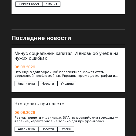
Южная Корея
Япония
Ве
Последние новости
Минус социальный капитал. И вновь об учебе на
чужих ошибках
06.08.2026
Что еще в долгосрочной перспективе может стать
серьезной проблемой т.н. Украины, кроме демографии и
уничтоженных объектов инфраструктуры, восстановление
которых будет…
Аналитика
Новости
Украина
Что делать при налете
06.08.2026
Раз уж прилеты украинских БЛА по российским городам —
явление, характерное не только для прифронтовых
регионов, то становится логичным вопрос…
Аналитика
Новости
Россия