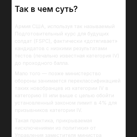
Так в чем суть?
Армия США, используя так называемый
Подготовительный курс для будущих
солдат (FSPC), фактически «дотягивает»
кандидатов с низкими результатами
тестов (печально известная категория IV)
до проходного балла.
Мало того — позже министерство
обороны занимается переклассификацией
таких новобранцев из категории IV в
категорию III или выше с целью обойти
установленный законом лимит в 4% для
призывников категории IV.
Такая практика, прикрываемая
«исключениями из политики» от
Управления заместителя министра