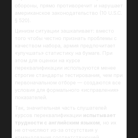
обороны, прямо противоречит и нарушает
американское законодательство (10 U.S.C.
§ 520).
Цинизм ситуации зашкаливает: вместо
того чтобы честно признать проблемы с
качеством набора, армия предпочитает
«улучшать» статистику на бумаге. При
этом для оценки на курсе
переквалификации используются менее
строгие стандарты тестирования, чем при
первоначальном отборе — создаются все
условия для формального «исправления»
показателей.
Так, значительная часть слушателей
курсов переквалификации
испытывает
трудности с английским языком
, но их
не отчисляют из-за отсутствия у
командования соответствующей