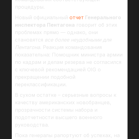
процедуры.
Новый официальный
отчет
Генерального
инспектора Пентагона
говорит об этих
проблемах прямо — однако, они
становятся
все более неудобными для
Пентагона
. Реакция командования
показательна: Помощник министра армии
по кадрам и делам резерва не согласился
с ключевой рекомендацией OIG о
прекращении подобной
переклассификации.
В сухом остатке – серьезные вопросы к
качеству американских новобранцев,
прозрачности системы набора и
подотчетности высшего военного
руководства.
Пока генералы рапортуют об успехах, на